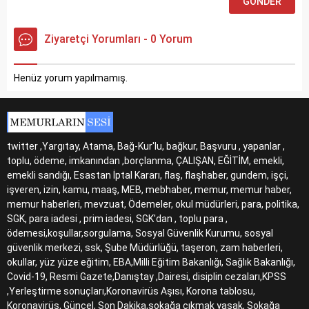
Ziyaretçi Yorumları - 0 Yorum
Henüz yorum yapılmamış.
twitter ,Yargıtay, Atama, Bağ-Kur'lu, bağkur, Başvuru , yapanlar ,
toplu, ödeme, imkanından ,borçlanma, ÇALIŞAN, EĞİTİM, emekli,
emekli sandığı, Esastan İptal Kararı, flaş, flaşhaber, gundem, işçi,
işveren, izin, kamu, maaş, MEB, mebhaber, memur, memur haber,
memur haberleri, mevzuat, Ödemeler, okul müdürleri, para, politika,
SGK, para iadesi , prim iadesi, SGK'dan , toplu para ,
ödemesi,koşullar,sorgulama, Sosyal Güvenlik Kurumu, sosyal
güvenlik merkezi, ssk, Şube Müdürlüğü, taşeron, zam haberleri,
okullar, yüz yüze eğitim, EBA,Milli Eğitim Bakanlığı, Sağlık Bakanlığı,
Covid-19, Resmi Gazete,Danıştay ,Dairesi, disiplin cezaları,KPSS
,Yerleştirme sonuçları,Koronavirüs Aşısı, Korona tablosu,
Koronavirüs, Güncel, Son Dakika,sokağa çıkmak yasak, Sokağa