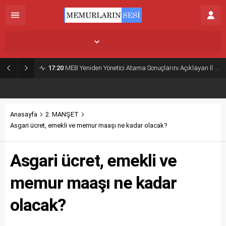
İstanbul,
26
°C
Açık
17:20
MEB Yeniden Yönetici Atama Sonuçlarını Açıklayan İl MEM’ler Listesi
Anasayfa
2. MANŞET
Asgari ücret, emekli ve memur maaşı ne kadar olacak?
Asgari ücret, emekli ve
memur maaşı ne kadar
olacak?