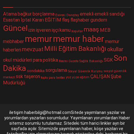
Atama
bağkur
borçlanma
emekli
emekli sandığı
Dairesi
Danıştay
Esastan İptal Kararı
EĞİTİM
flaş
flaşhaber
gundem
Güncel
maaş
izin
işveren
işçi
kamu
MEB
koşullar
memur
memur haber
mebhaber
memur
Milli Eğitim Bakanlığı
mevzuat
okullar
haberleri
Son
okul müdürleri
para
politika
SGK
Resmi Gazete
Sağlık Bakanlığı
Dakika
sorgulama
sondakika
sosyal güvenlik
Sosyal Güvenlik Kurumu
ssk
taşeron
ÇALIŞAN
Şube
merkezi
yüz yüze eğitim
toplu para
twitter
Müdürlüğü
iletişim haberbilgi@hotmail.comSitede yayımlanan yazılar ve
yorumlardan yazarları sorumludur. Yayımlanan yorumlardan Haber
sitemiz sorumlu tutulamaz. Sitedeki tüm harici linkler ayrı bir
sayfada açılır. Sitemizde yayımlanan haber, köşe yazıları ve