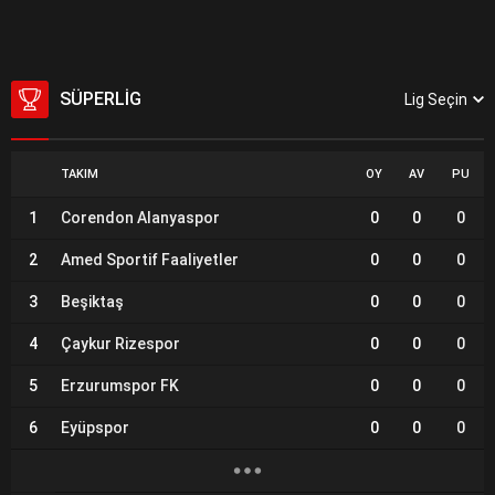
SÜPERLIG
Lig Seçin
TAKIM
OY
AV
PU
1
Corendon Alanyaspor
0
0
0
2
Amed Sportif Faaliyetler
0
0
0
3
Beşiktaş
0
0
0
4
Çaykur Rizespor
0
0
0
5
Erzurumspor FK
0
0
0
6
Eyüpspor
0
0
0