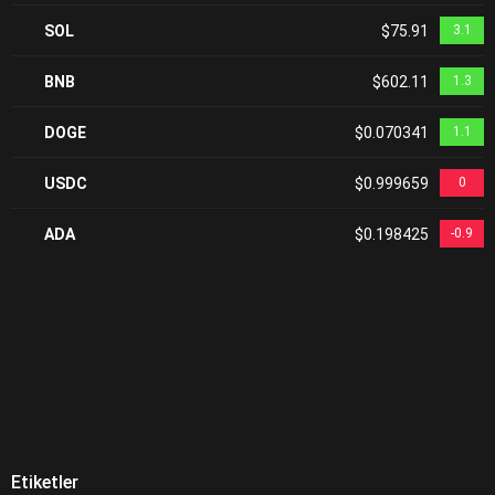
SOL
$75.91
3.1
BNB
$602.11
1.3
DOGE
$0.070341
1.1
USDC
$0.999659
0
ADA
$0.198425
-0.9
Etiketler