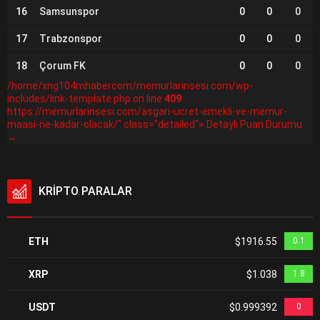
16
Samsunspor
0
0
0
17
Trabzonspor
0
0
0
18
Çorum FK
0
0
0
/home/xng104mhabercom/memurlarinsesi.com/wp-
includes/link-template.php on line
409
https://memurlarinsesi.com/asgari-ucret-emekli-ve-memur-
maasi-ne-kadar-olacak/" class="detailed"> Detaylı Puan Durumu
→
KRİPTO PARALAR
ETH
$1916.55
0.1
XRP
$1.038
1.8
USDT
$0.999392
0