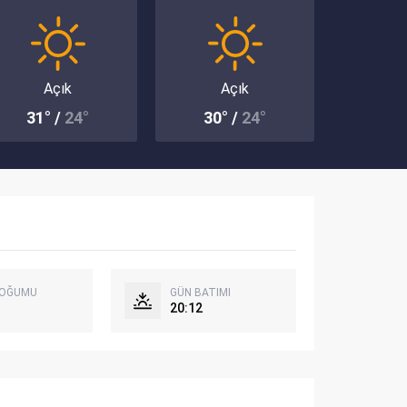
Açık
Açık
31° /
24°
30° /
24°
DOĞUMU
GÜN BATIMI
20:12