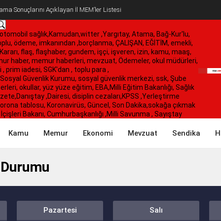
ma Sonuçlarını Açıklayan İl MEM’ler Listesi
otomobil
sağlık,Kamudan,witter ,Yargıtay, Atama, Bağ-Kur'lu,
toplu, ödeme, imkanından ,borçlanma, ÇALIŞAN, EĞİTİM, emekli,
Kararı, flaş, flaşhaber, gundem, işçi, işveren, izin, kamu, maaş,
 haber, memur haberleri, mevzuat, Ödemeler, okul müdürleri,
i , prim iadesi, SGK'dan , toplu para ,
Sosyal Güvenlik Kurumu, sosyal güvenlik merkezi, ssk, Şube
eri, okullar, yüz yüze eğitim, EBA,Milli Eğitim Bakanlığı, Sağlık
zete,Danıştay ,Dairesi, disiplin cezaları,KPSS ,Yerleştirme
 Korona tablosu, Koronavirüs, Güncel, Son Dakika,sokağa çıkmak
çişleri Bakanı, Cumhurbaşkanlığı ,Milli Savunma , Sayıştay
Kamu
Memur
Ekonomi
Mevzuat
Sendika
H
 Durumu
Pazartesi
Salı