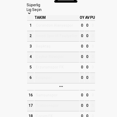
Süperlig
Lig Seçin
TAKIM
OY
AV
PU
1
Corendon Alanyaspor
0
0
0
2
Amed Sportif Faaliyetler
0
0
0
3
Beşiktaş
0
0
0
4
Çaykur Rizespor
0
0
0
5
Erzurumspor FK
0
0
0
6
Eyüpspor
0
0
0
16
Samsunspor
0
0
0
17
Trabzonspor
0
0
0
18
Çorum FK
0
0
0