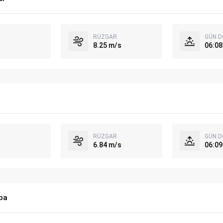
RÜZGAR
GÜN 
8.25 m/s
06:08
RÜZGAR
GÜN 
6.84 m/s
06:09
ba