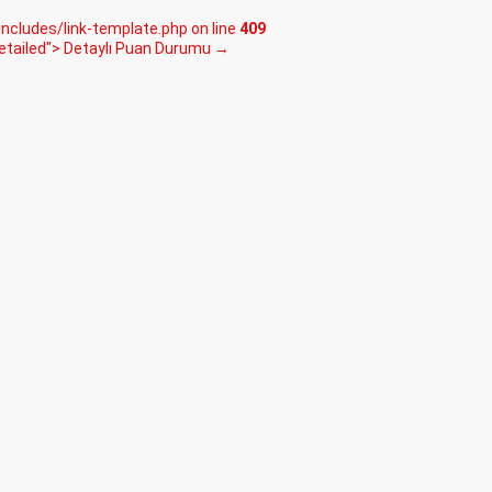
ludes/link-template.php on line
409
etailed"> Detaylı Puan Durumu →