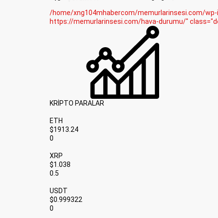
/home/xng104mhabercom/memurlarinsesi.com/wp-inc
https://memurlarinsesi.com/hava-durumu/" class="d
KRİPTO PARALAR
ETH
$1913.24
0
XRP
$1.038
0.5
USDT
$0.999322
0