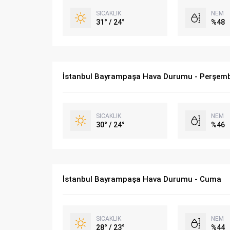
SICAKLIK
NEM
31° / 24°
%48
İstanbul Bayrampaşa Hava Durumu - Perşem
SICAKLIK
NEM
30° / 24°
%46
İstanbul Bayrampaşa Hava Durumu - Cuma
SICAKLIK
NEM
28° / 23°
%44