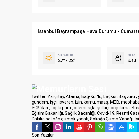
İstanbul Bayrampaşa Hava Durumu - Cumarte
SICAKLIK
NEM
27° / 23°
%40
twitter ,Yargıtay, Atama, Bağ-Kur'lu, bağkur, Başvuru ,
gundem, işçi, işveren, izin, kamu, maaş, MEB, mebhaber
SGK'dan , toplu para , ödemesi,koşullar,sorgulama, Sos
Eğitim Bakanlığı, Sağlık Bakanlığı, Covid-19, Resmi Gaz
Dakika,sokağa çıkmak yasak, Sokağa Çıkma Yasağı, İçiş
Son Yazılar