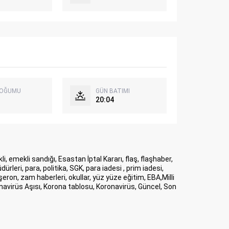
DOĞUMU
GÜN BATIMI
20:04
 emekli sandığı, Esastan İptal Kararı, flaş, flaşhaber,
ri, para, politika, SGK, para iadesi , prim iadesi,
ron, zam haberleri, okullar, yüz yüze eğitim, EBA,Milli
onavirüs Aşısı, Korona tablosu, Koronavirüs, Güncel, Son