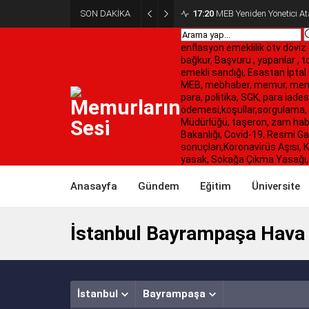
SON DAKİKA
17:20
MEB Yeniden Yönetici Ata
enflasyon
emeklilik
ötv
döviz
bağkur, Başvuru , yapanlar , 
emekli sandığı, Esastan İptal 
MEB, mebhaber, memur, memur
para, politika, SGK, para iades
ödemesi,koşullar,sorgulama, 
Müdürlüğü, taşeron, zam haberl
Bakanlığı, Covid-19, Resmi Ga
sonuçları,Koronavirüs Aşısı,
yasak, Sokağa Çıkma Yasağı, İ
Anasayfa
Gündem
Eğitim
Üniversite
İstanbul Bayrampaşa Hava
İstanbul
Bayrampaşa