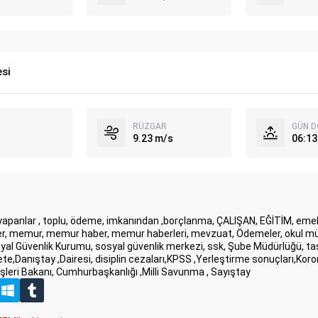
si
RÜZGAR
GÜN 
9.23 m/s
06:13
 yapanlar , toplu, ödeme, imkanından ,borçlanma, ÇALIŞAN, EĞİTİM, emekli,
, memur, memur haber, memur haberleri, mevzuat, Ödemeler, okul müdürle
yal Güvenlik Kurumu, sosyal güvenlik merkezi, ssk, Şube Müdürlüğü, taşe
ete,Danıştay ,Dairesi, disiplin cezaları,KPSS ,Yerleştirme sonuçları,Kor
leri Bakanı, Cumhurbaşkanlığı ,Milli Savunma , Sayıştay