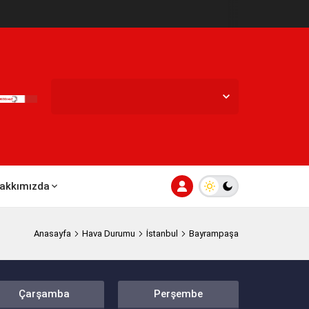
İstanbul Bayrampaşa,
25
°C
Az Bulutlu
akkımızda
Anasayfa
Hava Durumu
İstanbul
Bayrampaşa
Çarşamba
Perşembe