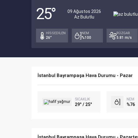
25°
09 Ağustos 2026
Az Bulutlu
HİSSEDİLEN
NEM
RÜZGAR
26°
%100
5.81 m/s
İstanbul Bayrampaşa Hava Durumu - Pazar
SICAKLIK
NEM
29° / 25°
%76
İstanbul Bayrampaşa Hava Durumu - Pazarte