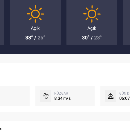
Açık
Açık
33° /
25°
30° /
23°
RÜZGAR
GÜN 
8.34 m/s
06:07
si