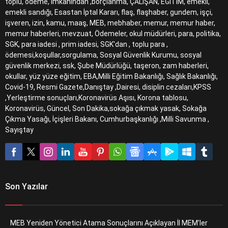
toplu, ödeme, imkanından ,borçlanma, ÇALIŞAN, EĞİTİM, emekli,
emekli sandığı, Esastan İptal Kararı, flaş, flaşhaber, gundem, işçi,
işveren, izin, kamu, maaş, MEB, mebhaber, memur, memur haber,
memur haberleri, mevzuat, Ödemeler, okul müdürleri, para, politika,
SGK, para iadesi , prim iadesi, SGK'dan , toplu para ,
ödemesi,koşullar,sorgulama, Sosyal Güvenlik Kurumu, sosyal
güvenlik merkezi, ssk, Şube Müdürlüğü, taşeron, zam haberleri,
okullar, yüz yüze eğitim, EBA,Milli Eğitim Bakanlığı, Sağlık Bakanlığı,
Covid-19, Resmi Gazete,Danıştay ,Dairesi, disiplin cezaları,KPSS
,Yerleştirme sonuçları,Koronavirüs Aşısı, Korona tablosu,
Koronavirüs, Güncel, Son Dakika,sokağa çıkmak yasak, Sokağa
Çıkma Yasağı, İçişleri Bakanı, Cumhurbaşkanlığı ,Milli Savunma ,
Sayıştay
Son Yazılar
MEB Yeniden Yönetici Atama Sonuçlarını Açıklayan İl MEM’ler