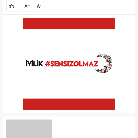
A
A
+
-