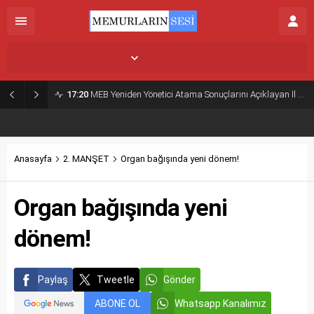
İstanbul,
26
°C
Açık
17:20
MEB Yeniden Yönetici Atama Sonuçlarını Açıklayan İl MEM’ler Listesi
Anasayfa
2. MANŞET
Organ bağışında yeni dönem!
Organ bağışında yeni
dönem!
Paylaş
Tweetle
Gönder
ABONE OL
Whatsapp Kanalımız