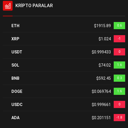
KRİPTO PARALAR
ETH
$1915.89
0.6
XRP
$1.024
-1
USDT
$0.999433
0
SOL
$74.02
1.6
BNB
$592.45
0.3
DOGE
$0.069764
1.6
USDC
$0.999661
0
ADA
$0.201151
-1.8