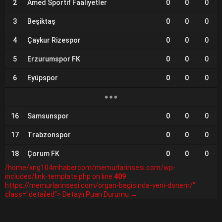
2
Amed Sportif Faaliyetler
0
0
0
3
Beşiktaş
0
0
0
4
Çaykur Rizespor
0
0
0
5
Erzurumspor FK
0
0
0
6
Eyüpspor
0
0
0
16
Samsunspor
0
0
0
17
Trabzonspor
0
0
0
18
Çorum FK
0
0
0
/home/xng104mhabercom/memurlarinsesi.com/wp-
includes/link-template.php on line
409
https://memurlarinsesi.com/organ-bagisinda-yeni-donem/"
class="detailed"> Detaylı Puan Durumu →