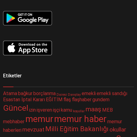
Etiketler
Atama
bağkur
borçlanma
emekli
emekli sandığı
Dairesi
Danıştay
Esastan İptal Kararı
EĞİTİM
flaş
flaşhaber
gundem
Güncel
maaş
izin
işveren
işçi
kamu
MEB
koşullar
memur
memur haber
mebhaber
memur
Milli Eğitim Bakanlığı
mevzuat
okullar
haberleri