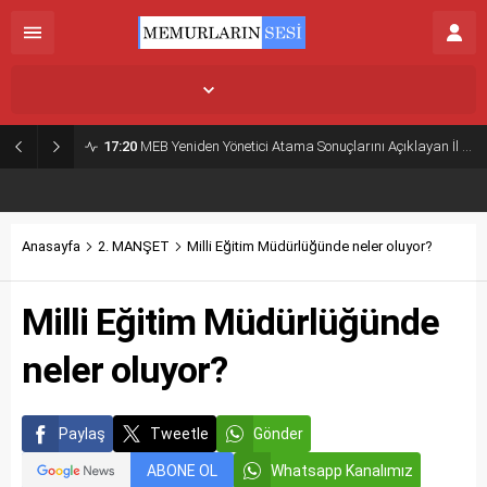
İstanbul,
32
°C
Açık
17:20
MEB Yeniden Yönetici Atama Sonuçlarını Açıklayan İl MEM’ler Listesi
Anasayfa
2. MANŞET
Milli Eğitim Müdürlüğünde neler oluyor?
Milli Eğitim Müdürlüğünde
neler oluyor?
Paylaş
Tweetle
Gönder
ABONE OL
Whatsapp Kanalımız