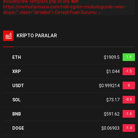
includes/link-template.php on line
409
https://memurlarinsesi.com/milli-egitim-mudurlugunde-neler-
oluyor/" class="detailed"> Detaylı Puan Durumu →
KRİPTO PARALAR
ETH
$1909.5
1.8
XRP
$1.044
-1.5
USDT
$0.999214
0
SOL
$73.17
-0.9
BNB
$591.62
-1.6
DOGE
$0.06903
-1.4