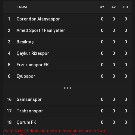
TAKIM
OY
AV
PU
1
Corendon Alanyaspor
0
0
0
2
Amed Sportif Faaliyetler
0
0
0
3
Beşiktaş
0
0
0
4
Çaykur Rizespor
0
0
0
5
Erzurumspor FK
0
0
0
6
Eyüpspor
0
0
0
16
Samsunspor
0
0
0
17
Trabzonspor
0
0
0
18
Çorum FK
0
0
0
/home/xng104mhabercom/memurlarinsesi.com/wp-