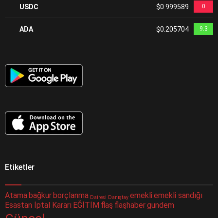
USDC
$0.999589
0
ADA
$0.205704
9.3
Etiketler
Atama
bağkur
borçlanma
emekli
emekli sandığı
Dairesi
Danıştay
Esastan İptal Kararı
EĞİTİM
flaş
flaşhaber
gundem