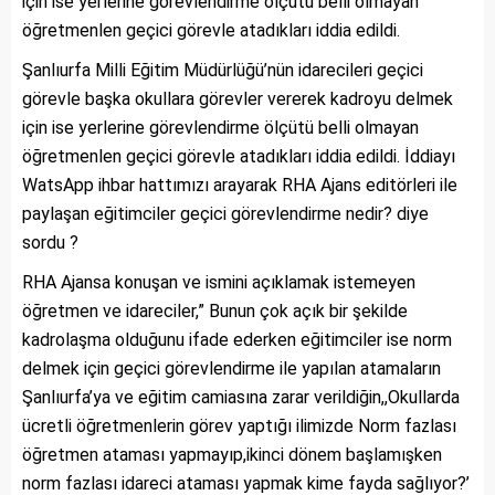
için ise yerlerine görevlendirme ölçütü belli olmayan
öğretmenlen geçici görevle atadıkları iddia edildi.
Şanlıurfa Milli Eğitim Müdürlüğü’nün idarecileri geçici
görevle başka okullara görevler vererek kadroyu delmek
için ise yerlerine görevlendirme ölçütü belli olmayan
öğretmenlen geçici görevle atadıkları iddia edildi. İddiayı
WatsApp ihbar hattımızı arayarak RHA Ajans editörleri ile
paylaşan eğitimciler geçici görevlendirme nedir? diye
sordu ?
RHA Ajansa konuşan ve ismini açıklamak istemeyen
öğretmen ve idareciler,” Bunun çok açık bir şekilde
kadrolaşma olduğunu ifade ederken eğitimciler ise norm
delmek için geçici görevlendirme ile yapılan atamaların
Şanlıurfa’ya ve eğitim camiasına zarar verildiğin,,Okullarda
ücretli öğretmenlerin görev yaptığı ilimizde Norm fazlası
öğretmen ataması yapmayıp,ikinci dönem başlamışken
norm fazlası idareci ataması yapmak kime fayda sağlıyor?’