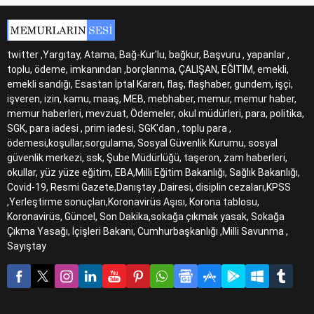
twitter ,Yargıtay, Atama, Bağ-Kur'lu, bağkur, Başvuru , yapanlar ,
toplu, ödeme, imkanından ,borçlanma, ÇALIŞAN, EĞİTİM, emekli,
emekli sandığı, Esastan İptal Kararı, flaş, flaşhaber, gundem, işçi,
işveren, izin, kamu, maaş, MEB, mebhaber, memur, memur haber,
memur haberleri, mevzuat, Ödemeler, okul müdürleri, para, politika,
SGK, para iadesi , prim iadesi, SGK'dan , toplu para ,
ödemesi,koşullar,sorgulama, Sosyal Güvenlik Kurumu, sosyal
güvenlik merkezi, ssk, Şube Müdürlüğü, taşeron, zam haberleri,
okullar, yüz yüze eğitim, EBA,Milli Eğitim Bakanlığı, Sağlık Bakanlığı,
Covid-19, Resmi Gazete,Danıştay ,Dairesi, disiplin cezaları,KPSS
,Yerleştirme sonuçları,Koronavirüs Aşısı, Korona tablosu,
Koronavirüs, Güncel, Son Dakika,sokağa çıkmak yasak, Sokağa
Çıkma Yasağı, İçişleri Bakanı, Cumhurbaşkanlığı ,Milli Savunma ,
Sayıştay