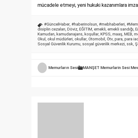
mücadele etmeyi, yeni hukuki kazanımlara imza
#GüncelHaber
,
#haberinolsun
,
#mebhaberleri
,
#Memu
disiplin cezaları
,
Döviz
,
EĞİTİM
,
emekli
,
emekli sandığı
,
E
Kamudan
,
kamudanajans
,
koşullar
,
KPSS
,
maaş
,
MEB
,
m
Okul
,
okul müdürleri
,
okullar
,
Otomobil
,
Ötv
,
para
,
para ia
Sosyal Güvenlik Kurumu
,
sosyal güvenlik merkezi
,
ssk
,
Ş
Memurların Sesi
MANŞET
Memurlarin Sesi
Mev