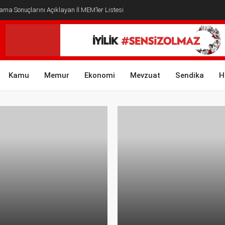
ma Sonuçlarını Açıklayan İl MEM’ler Listesi
Kamu
Memur
Ekonomi
Mevzuat
Sendika
H