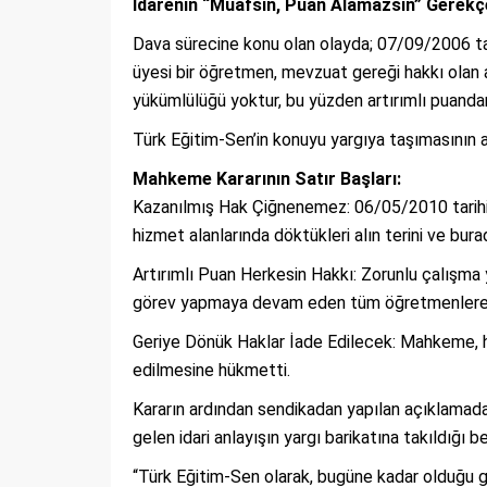
İdarenin “Muafsın, Puan Alamazsın” Gerekç
Dava sürecine konu olan olayda; 07/09/2006 ta
üyesi bir öğretmen, mevzuat gereği hakkı olan 
yükümlülüğü yoktur, bu yüzden artırımlı puandan
Türk Eğitim-Sen’in konuyu yargıya taşımasının a
Mahkeme Kararının Satır Başları:
Kazanılmış Hak Çiğnenemez: 06/05/2010 tarihi
hizmet alanlarında döktükleri alın terini ve bur
Artırımlı Puan Herkesin Hakkı: Zorunlu çalışm
görev yapmaya devam eden tüm öğretmenlere me
Geriye Dönük Haklar İade Edilecek: Mahkeme, ha
edilmesine hükmetti.
Kararın ardından sendikadan yapılan açıklama
gelen idari anlayışın yargı barikatına takıldığı beli
“Türk Eğitim-Sen olarak, bugüne kadar olduğu g