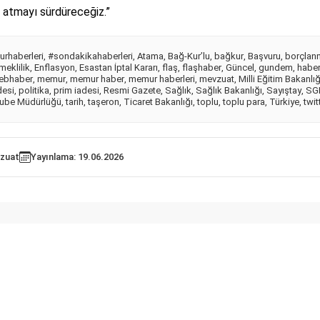
 atmayı sürdüreceğiz.”
rhaberleri
,
#sondakikahaberleri
,
Atama
,
Bağ-Kur’lu
,
bağkur
,
Başvuru
,
borçlan
meklilik
,
Enflasyon
,
Esastan İptal Kararı
,
flaş
,
flaşhaber
,
Güncel
,
gundem
,
habe
ebhaber
,
memur
,
memur haber
,
memur haberleri
,
mevzuat
,
Milli Eğitim Bakanlığ
desi
,
politika
,
prim iadesi
,
Resmi Gazete
,
Sağlık
,
Sağlık Bakanlığı
,
Sayıştay
,
SG
ube Müdürlüğü
,
tarih
,
taşeron
,
Ticaret Bakanlığı
,
toplu
,
toplu para
,
Türkiye
,
twit
zuat
Yayınlama: 19.06.2026