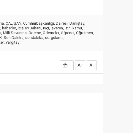
ma
,
ÇALIŞAN
,
Cumhurbaşkanlığı
,
Dairesi
,
Danıştay
,
r
,
haberler
,
İçişleri Bakanı
,
işçi
,
işveren
,
izin
,
kamu
,
ı
,
Milli Savunma
,
Ödeme
,
Ödemeler
,
öğrenci
,
Öğretmen
,
K
,
Son Dakika
,
sondakika
,
sorgulama
,
ter
,
Yargıtay
A
A
+
-