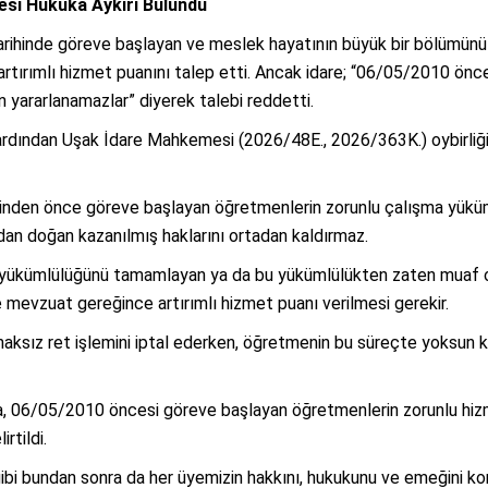
esi Hukuka Aykırı Bulundu
rihinde göreve başlayan ve meslek hayatının büyük bir bölümünü 
artırımlı hizmet puanını talep etti. Ancak idare; “06/05/2010 önc
 yararlanamazlar” diyerek talebi reddetti.
rdından Uşak İdare Mahkemesi (2026/48E., 2026/363K.) oybirliğiyl
nden önce göreve başlayan öğretmenlerin zorunlu çalışma yüküm
adan doğan kazanılmış haklarını ortadan kaldırmaz.
a yükümlülüğünü tamamlayan ya da bu yükümlülükten zaten muaf ol
vzuat gereğince artırımlı hizmet puanı verilmesi gerekir.
ksız ret işlemini iptal ederken, öğretmenin bu süreçte yoksun ka
da, 06/05/2010 öncesi göreve başlayan öğretmenlerin zorunlu hi
rtildi.
ibi bundan sonra da her üyemizin hakkını, hukukunu ve emeğini ko