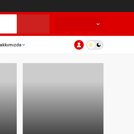
İstanbul,
25
°C
Açık
akkımızda