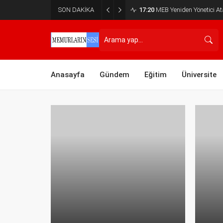
SON DAKİKA
17:20
MEB Yeniden Yönetici Ata
Anasayfa
Gündem
Eğitim
Üniversite