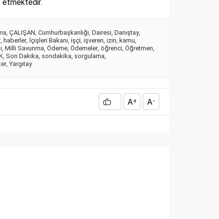
 etmektedir.
ma
,
ÇALIŞAN
,
Cumhurbaşkanlığı
,
Dairesi
,
Danıştay
,
r
,
haberler
,
İçişleri Bakanı
,
işçi
,
işveren
,
izin
,
kamu
,
ı
,
Milli Savunma
,
Ödeme
,
Ödemeler
,
öğrenci
,
Öğretmen
,
K
,
Son Dakika
,
sondakika
,
sorgulama
,
ter
,
Yargıtay
A
A
+
-