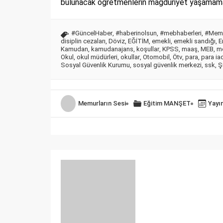
bulunacak öğretmenlerin mağduriyet yaşamamala
#GüncelHaber
,
#haberinolsun
,
#mebhaberleri
,
#Memu
disiplin cezaları
,
Döviz
,
EĞİTİM
,
emekli
,
emekli sandığı
,
E
Kamudan
,
kamudanajans
,
koşullar
,
KPSS
,
maaş
,
MEB
,
m
Okul
,
okul müdürleri
,
okullar
,
Otomobil
,
Ötv
,
para
,
para ia
Sosyal Güvenlik Kurumu
,
sosyal güvenlik merkezi
,
ssk
,
Ş
Memurların Sesi
Eğitim
MANŞET
Yayı