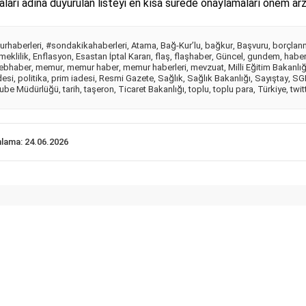
rı adına duyurulan listeyi en kısa sürede onaylamaları önem arz
rhaberleri
,
#sondakikahaberleri
,
Atama
,
Bağ-Kur’lu
,
bağkur
,
Başvuru
,
borçlan
meklilik
,
Enflasyon
,
Esastan İptal Kararı
,
flaş
,
flaşhaber
,
Güncel
,
gundem
,
habe
ebhaber
,
memur
,
memur haber
,
memur haberleri
,
mevzuat
,
Milli Eğitim Bakanlığ
desi
,
politika
,
prim iadesi
,
Resmi Gazete
,
Sağlık
,
Sağlık Bakanlığı
,
Sayıştay
,
SG
ube Müdürlüğü
,
tarih
,
taşeron
,
Ticaret Bakanlığı
,
toplu
,
toplu para
,
Türkiye
,
twit
nlama: 24.06.2026