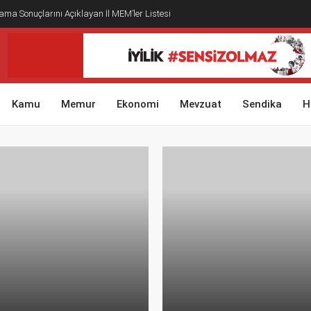
ma Sonuçlarını Açıklayan İl MEM’ler Listesi
Kamu
Memur
Ekonomi
Mevzuat
Sendika
H