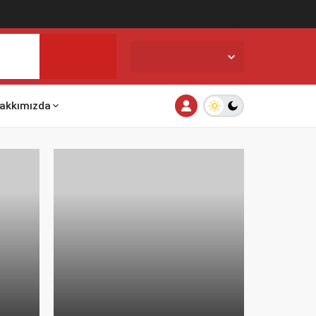
İstanbul,
31
°C
Açık
akkımızda