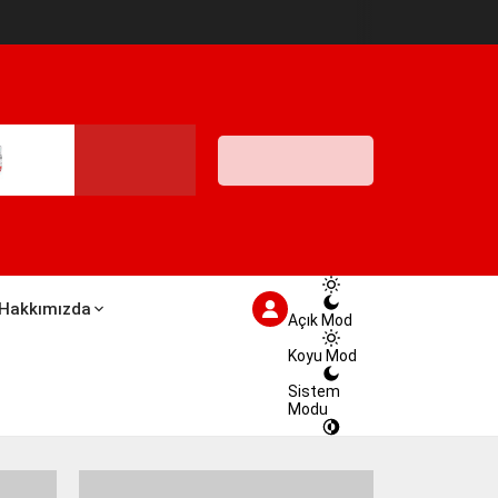
İstanbul,
26
°C
Açık
İstanbul
İlçe
Seçin
26°
09 Ağustos
2026
açık
Hakkımızda
Açık Mod
Koyu Mod
Sistem
Modu
HİSSEDİLEN
27°
NEM
%100
RÜZGAR