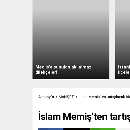
Meclis’e sunulan akılalmaz
İstan
dilekçeler!
ilçele
Anasayfa
MANŞET
İslam Memiş’ten tartışılacak id
İslam Memiş’ten tartış