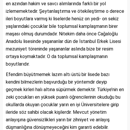
en azından hakim ve savcı alımlarında farklı bir yol
izlememektedir. Şeytanlaştırma ve ötekileştirme o derece
ileri boyutlara varmış ki liselerde henüz on yedi- on sekiz
yaşlarındaki çocuklar bile toplumsal kamplaşmanın birer
maşası olmuş durumdadır. Nitekim daha önce Cağaloğlu
Anadolu lisesinde yaşananlar dün de İstanbul Erkek Lisesi
mezuniyet töreninde yaşananlar aslında bize bir resim
ortaya koymaktadır. O da toplumsal kamplaşmanın
boyutlarıdır.
Efendim büyütmemek lazım altı üstü bir lisede bazı
kendini bilmezlerin başvurduğu bir yöntemdir deyip
geçmek kirleri halı altına süpürmek demektir. Türkiye’nin en
zeki çocukları en yüksek puanlı öğrencilerinin okuduğu bu
okullarda okuyan çocuklar yarın en iyi Üniversitelere girip
ileride söz sahibi olacak kişilerdir. Mevcut yönetim
anlayışına güvensizlikleri yarın bir zihniyet ve anlayış
düşmanlığına dönüşmeyeceğini kim garanti edebilir.