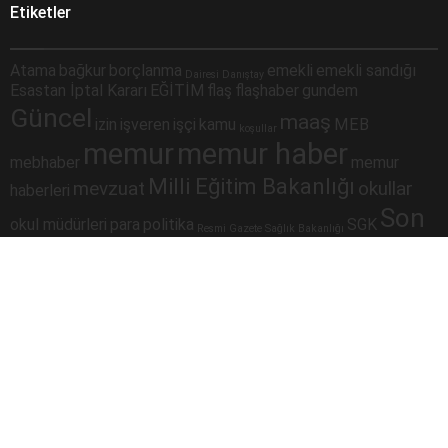
Etiketler
Atama
bağkur
borçlanma
emekli
emekli sandığı
Dairesi
Danıştay
Esastan İptal Kararı
EĞİTİM
flaş
flaşhaber
gundem
Güncel
maaş
izin
işveren
işçi
kamu
MEB
koşullar
memur
memur haber
mebhaber
memur
Milli Eğitim Bakanlığı
mevzuat
okullar
haberleri
Son
okul müdürleri
para
politika
SGK
Resmi Gazete
Sağlık Bakanlığı
Dakika
sorgulama
sondakika
sosyal güvenlik
Sosyal Güvenlik Kurumu
ssk
taşeron
ÇALIŞAN
Şube
merkezi
yüz yüze eğitim
toplu para
twitter
Müdürlüğü
iletişim haberbilgi@hotmail.comSitede yayımlanan yazılar ve
yorumlardan yazarları sorumludur. Yayımlanan yorumlardan Haber
sitemiz sorumlu tutulamaz. Sitedeki tüm harici linkler ayrı bir