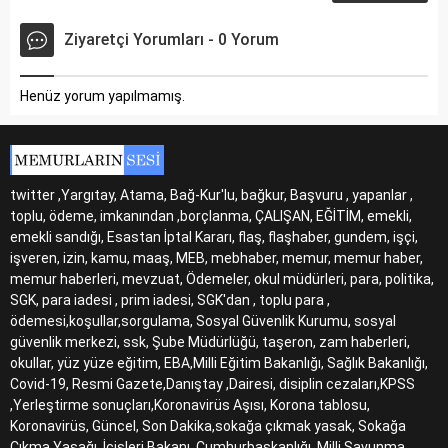
Ziyaretçi Yorumları - 0 Yorum
Henüz yorum yapılmamış.
twitter ,Yargıtay, Atama, Bağ-Kur'lu, bağkur, Başvuru , yapanlar ,
toplu, ödeme, imkanından ,borçlanma, ÇALIŞAN, EĞİTİM, emekli,
emekli sandığı, Esastan İptal Kararı, flaş, flaşhaber, gundem, işçi,
işveren, izin, kamu, maaş, MEB, mebhaber, memur, memur haber,
memur haberleri, mevzuat, Ödemeler, okul müdürleri, para, politika,
SGK, para iadesi , prim iadesi, SGK'dan , toplu para ,
ödemesi,koşullar,sorgulama, Sosyal Güvenlik Kurumu, sosyal
güvenlik merkezi, ssk, Şube Müdürlüğü, taşeron, zam haberleri,
okullar, yüz yüze eğitim, EBA,Milli Eğitim Bakanlığı, Sağlık Bakanlığı,
Covid-19, Resmi Gazete,Danıştay ,Dairesi, disiplin cezaları,KPSS
,Yerleştirme sonuçları,Koronavirüs Aşısı, Korona tablosu,
Koronavirüs, Güncel, Son Dakika,sokağa çıkmak yasak, Sokağa
Çıkma Yasağı, İçişleri Bakanı, Cumhurbaşkanlığı ,Milli Savunma ,