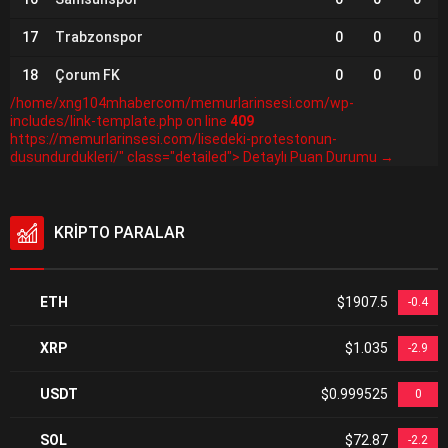
17
Trabzonspor
0
0
0
18
Çorum FK
0
0
0
/home/xng104mhabercom/memurlarinsesi.com/wp-
includes/link-template.php on line
409
https://memurlarinsesi.com/lisedeki-protestonun-
dusundurdukleri/" class="detailed"> Detaylı Puan Durumu →
KRİPTO PARALAR
ETH
$1907.5
-0.4
XRP
$1.035
-2.9
USDT
$0.999525
0
SOL
$72.87
-2.2