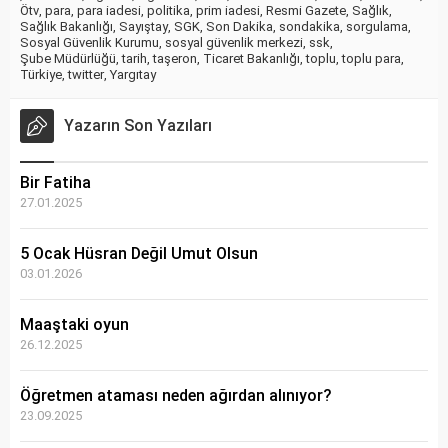
Ötv
,
para
,
para iadesi
,
politika
,
prim iadesi
,
Resmi Gazete
,
Sağlık
,
Sağlık Bakanlığı
,
Sayıştay
,
SGK
,
Son Dakika
,
sondakika
,
sorgulama
,
Sosyal Güvenlik Kurumu
,
sosyal güvenlik merkezi
,
ssk
,
Şube Müdürlüğü
,
tarih
,
taşeron
,
Ticaret Bakanlığı
,
toplu
,
toplu para
,
Türkiye
,
twitter
,
Yargıtay
Yazarın Son Yazıları
Bir Fatiha
27.01.2025
5 Ocak Hüsran Değil Umut Olsun
03.01.2026
Maaştaki oyun
26.12.2025
Öğretmen ataması neden ağırdan alınıyor?
23.09.2025