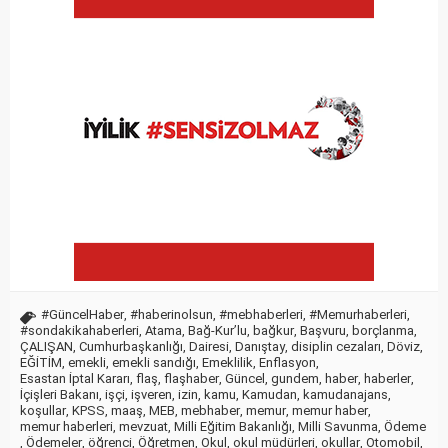
#GüncelHaber
,
#haberinolsun
,
#mebhaberleri
,
#Memurhaberleri
,
#sondakikahaberleri
,
Atama
,
Bağ-Kur’lu
,
bağkur
,
Başvuru
,
borçlanma
,
ÇALIŞAN
,
Cumhurbaşkanlığı
,
Dairesi
,
Danıştay
,
disiplin cezaları
,
Döviz
,
EĞİTİM
,
emekli
,
emekli sandığı
,
Emeklilik
,
Enflasyon
,
Esastan İptal Kararı
,
flaş
,
flaşhaber
,
Güncel
,
gundem
,
haber
,
haberler
,
İçişleri Bakanı
,
işçi
,
işveren
,
izin
,
kamu
,
Kamudan
,
kamudanajans
,
koşullar
,
KPSS
,
maaş
,
MEB
,
mebhaber
,
memur
,
memur haber
,
memur haberleri
,
mevzuat
,
Milli Eğitim Bakanlığı
,
Milli Savunma
,
Ödeme
,
Ödemeler
,
öğrenci
,
Öğretmen
,
Okul
,
okul müdürleri
,
okullar
,
Otomobil
,