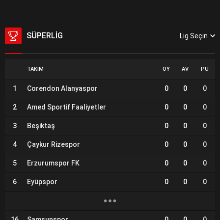
SÜPERLIG
Lig Seçin
TAKIM
OY
AV
PU
1
Corendon Alanyaspor
0
0
0
2
Amed Sportif Faaliyetler
0
0
0
3
Beşiktaş
0
0
0
4
Çaykur Rizespor
0
0
0
5
Erzurumspor FK
0
0
0
6
Eyüpspor
0
0
0
16
Samsunspor
0
0
0