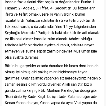
İnsanın faziletlerini dört başlıkta değerlendirir. Bunlar 1-
Hikmet, 2- Adalet, 3- İffet, 4- Şecaat’tir. Bu faziletlerin
ifratı ve tefrit olmak üzere iki yanı vardır ki bunlar
rezaletlerdir. Yalnızca adaletin ifratı ve tefriti yoktur. Bir
tek zıddı vardır, o da zulümdür. Yine 14. yy. bilginlerinden
Şeyhoğlu Mustafa “Padişahlık baki olur küfr ile adl olacak-
Ve illa baki olmaz iman ile zulm olacak. Adalet olduğu
takdirde kâfir bir devlet ayakta durabilir, adalete riayet
etmeyen ve zulme sapan zalim bir devlet Müslüman bile
olsa ayakta duramaz.
Bütün bu gerçekler ortada dururken bir kısım dostların oh
olmuş, iyi olmuş gibi yaklaşımları hiçkimseye fayda
getirmez. Onlar zalimlik yaparken siz neredeydiniz, neden o
zaman sesiniz çıkmıyordu diyenler. Allah şahittir; biz o
günde zulme karşı çıktık. Merhum Karakoç’un dediği gibi
“Beni dinle Ey Kadı- Kaçtı bu işin tadı- Zulümse eğer adı-
Kenan Yapsa da aynı, Yunan yapsa da aynı. Vazi yapsa da