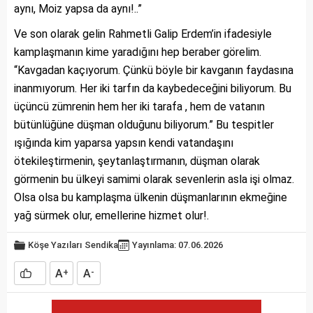
aynı, Moiz yapsa da aynı!..”
Ve son olarak gelin Rahmetli Galip Erdem’in ifadesiyle
kamplaşmanın kime yaradığını hep beraber görelim.
“Kavgadan kaçıyorum. Çünkü böyle bir kavganın faydasına
inanmıyorum. Her iki tarfın da kaybedeceğini biliyorum. Bu
üçüncü zümrenin hem her iki tarafa , hem de vatanın
bütünlüğüne düşman olduğunu biliyorum.” Bu tespitler
ışığında kim yaparsa yapsın kendi vatandaşını
ötekileştirmenin, şeytanlaştırmanın, düşman olarak
görmenin bu ülkeyi samimi olarak sevenlerin asla işi olmaz.
Olsa olsa bu kamplaşma ülkenin düşmanlarının ekmeğine
yağ sürmek olur, emellerine hizmet olur!.
Köşe Yazıları
Sendika
Yayınlama: 07.06.2026
A
A
+
-