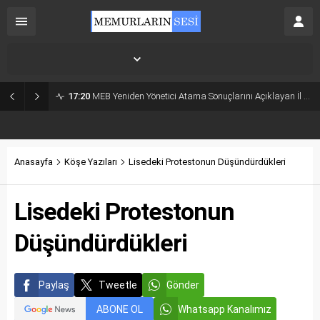
İstanbul,
25
°C
Açık
17:20
MEB Yeniden Yönetici Atama Sonuçlarını Açıklayan İl MEM’ler Listesi
Anasayfa
Köşe Yazıları
Lisedeki Protestonun Düşündürdükleri
Lisedeki Protestonun
Düşündürdükleri
Paylaş
Tweetle
Gönder
ABONE OL
Whatsapp Kanalımız