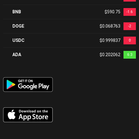
BNB
$590.75
-1.6
DOGE
$0.068763
-2
USDC
$0.999837
0
ADA
$0.202062
6.3