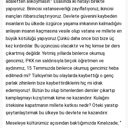
adaletten alıkoymasın.” Esasında iki hatayı birlikte
yapıyoruz. Birincisi vatanseverliği zayıflatıyoruz, ikincisi
inançları itibarsızlaştırıyoruz. Devlete güvenini kaybeden
insanların bu ülkede özgürce yaşama imkanının kalmadığını
anlayan insanın kaçmasına vesile olup vatana ve millete en
büyük kötülüğü yapıyoruz.Çünkü daha önce bizi bize üç
kez kırdırdılar. Bu üçüncüsü olacaktır ve hiç kimse bir ders
çıkartmış değildir. Yetmiş yıllarda binlerce okumuş
gencimiz, PKK nın saldırısıyla birçok öğretmen ve
aydınımız, 15 Temmuzda binlerce okumuş gencimiz heba
edilmedi mi? Türkiye’nin bu olaylarda kaybettiği o genç
parlak zihinlerin bize kaybettirdiklerini hiç mi idrak
edemiyoruz!..Bütün bu olup bitenlerden dersler çıkartıp
kamplaşmayı kızıştırmak kime ne kazandırır. Kulağını
ötekisine kapatmanın millete katkısı nedir? Öteki yaratıp
şeytanlaştırmak bu ülkeye bu devlete ne kazandırır.
Meseleye kültürümüz açısından baktığımızda Kınalızade; “