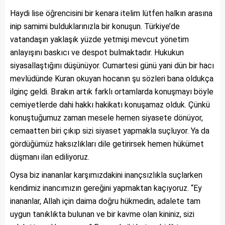
Haydi lise öğrencisini bir kenara itelim lütfen halkın arasına
inip samimi bulduklarınızla bir konuşun. Türkiye’de
vatandaşın yaklaşık yüzde yetmişi mevcut yönetim
anlayışını baskıcı ve despot bulmaktadır. Hukukun
siyasallaştığını düşünüyor. Cumartesi günü yani dün bir hacı
mevlüdünde Kuran okuyan hocanın şu sözleri bana oldukça
ilginç geldi. Bırakın artık farklı ortamlarda konuşmayı böyle
cemiyetlerde dahi hakkı hakikatı konuşamaz olduk. Çünkü
konuştuğumuz zaman mesele hemen siyasete dönüyor,
cemaatten biri çıkıp sizi siyaset yapmakla suçluyor. Ya da
gördüğümüz haksızlıkları dile getirirsek hemen hükümet
düşmanı ilan ediliyoruz.
Oysa biz inananlar karşımızdakini inançsızlıkla suçlarken
kendimiz inancımızın gereğini yapmaktan kaçıyoruz. “Ey
inananlar, Allah için daima doğru hükmedin, adalete tam
uygun tanıklıkta bulunan ve bir kavme olan kininiz, sizi