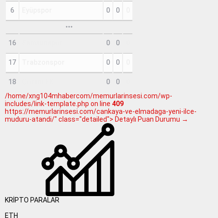
6
Eyüpspor
0
0
0
16
Samsunspor
0
0
0
17
Trabzonspor
0
0
0
18
Çorum FK
0
0
0
/home/xng104mhabercom/memurlarinsesi.com/wp-
includes/link-template.php on line
409
https://memurlarinsesi.com/cankaya-ve-elmadaga-yeni-ilce-
muduru-atandi/" class="detailed"> Detaylı Puan Durumu →
KRİPTO PARALAR
ETH