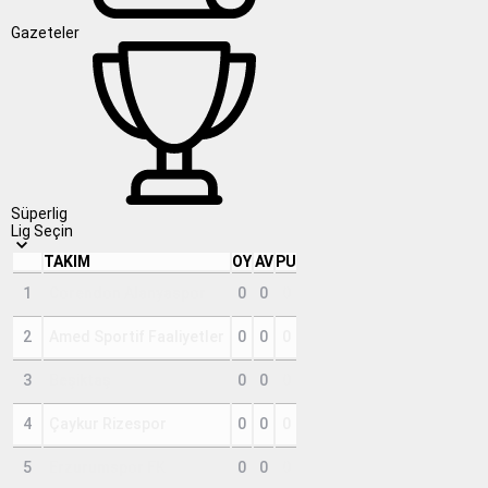
Gazeteler
Süperlig
Lig Seçin
TAKIM
OY
AV
PU
1
Corendon Alanyaspor
0
0
0
2
Amed Sportif Faaliyetler
0
0
0
3
Beşiktaş
0
0
0
4
Çaykur Rizespor
0
0
0
5
Erzurumspor FK
0
0
0