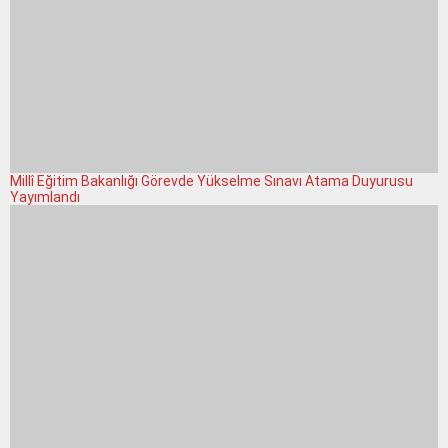
Millî Eğitim Bakanlığı Görevde Yükselme Sınavı Atama Duyurusu
Yayımlandı