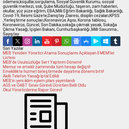
ödemesi,koşullar,sorgulama, Sosyal Güvenlik Kurumu, sosyal
güvenlik merkezi, ssk, Şube Müdürlüğü, taşeron, zam haberleri,
okullar, yüz yüze eğitim, EBA,Milli Eğitim Bakanlığı, Sağlık Bakanlığı,
Covid-19, Resmi Gazete,Danıştay ,Dairesi, disiplin cezaları,KPSS
,Yerleştirme sonuçları,Koronavirüs Aşısı, Korona tablosu,
Koronavirüs, Güncel, Son Dakika,sokağa çıkmak yasak, Sokağa
Çıkma Yasağı, İçişleri Bakanı, Cumhurbaşkanlığı ,Milli Savunma ,
Sayıştay
Son Yazılar
MEB Yeniden Yönetici Atama Sonuçlarını Açıklayan İl MEM’ler
Listesi
MEB’de Usulsüzlüğe Sert Yaptırım Dönemi!
Memur ve emekli zammında tüm hesap değişti!
Emeklilikte hizmet birleştirmede dayatma dönemi bitti!
Akıllı Telefon Yasağı İptal Edildi
MEB’in yeni iklim eylem planı yayımlandı
AGS ve ÖABT Sınav Görevli Ücretleri Belli Oldu
Okul Yöneticilerine Rapor Görevi!