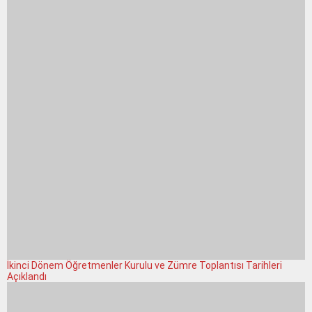
İkinci Dönem Öğretmenler Kurulu ve Zümre Toplantısı Tarihleri
Açıklandı