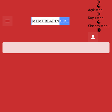
Açık Mod
Koyu Mod
Sistem Modu
İstanbul,
25
°C
Açık
İstanbul
İlçe Seçin
HİSSEDİLEN
26°
07 Ağustos 2026
25°
NEM
%100
açık
RÜZGAR
3.8 m/s
Cumartesi
açık
31° /
24°
Pazar