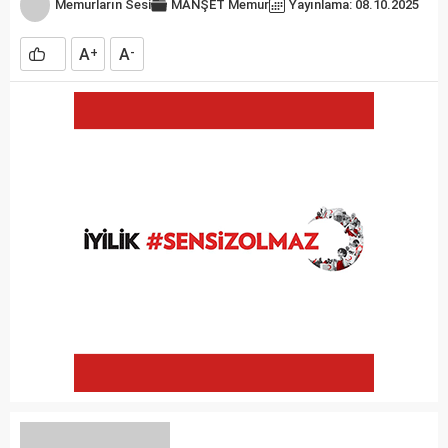
Memurların Sesi
MANŞET
Memur
Yayınlama: 08.10.2025
A
A
+
-