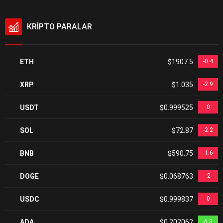
KRİPTO PARALAR
ETH
$1907.5
-0.4
XRP
$1.035
-2.9
USDT
$0.999525
0
SOL
$72.87
-2.2
BNB
$590.75
-1.6
DOGE
$0.068763
-2
USDC
$0.999837
0
ADA
$0.202062
6.3