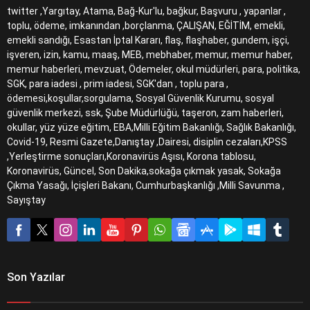
twitter ,Yargıtay, Atama, Bağ-Kur'lu, bağkur, Başvuru , yapanlar ,
toplu, ödeme, imkanından ,borçlanma, ÇALIŞAN, EĞİTİM, emekli,
emekli sandığı, Esastan İptal Kararı, flaş, flaşhaber, gundem, işçi,
işveren, izin, kamu, maaş, MEB, mebhaber, memur, memur haber,
memur haberleri, mevzuat, Ödemeler, okul müdürleri, para, politika,
SGK, para iadesi , prim iadesi, SGK'dan , toplu para ,
ödemesi,koşullar,sorgulama, Sosyal Güvenlik Kurumu, sosyal
güvenlik merkezi, ssk, Şube Müdürlüğü, taşeron, zam haberleri,
okullar, yüz yüze eğitim, EBA,Milli Eğitim Bakanlığı, Sağlık Bakanlığı,
Covid-19, Resmi Gazete,Danıştay ,Dairesi, disiplin cezaları,KPSS
,Yerleştirme sonuçları,Koronavirüs Aşısı, Korona tablosu,
Koronavirüs, Güncel, Son Dakika,sokağa çıkmak yasak, Sokağa
Çıkma Yasağı, İçişleri Bakanı, Cumhurbaşkanlığı ,Milli Savunma ,
Sayıştay
Son Yazılar