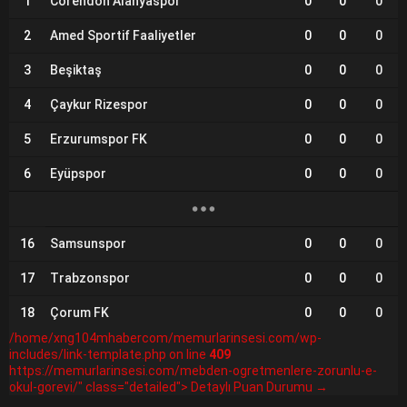
1
Corendon Alanyaspor
0
0
0
2
Amed Sportif Faaliyetler
0
0
0
3
Beşiktaş
0
0
0
4
Çaykur Rizespor
0
0
0
5
Erzurumspor FK
0
0
0
6
Eyüpspor
0
0
0
16
Samsunspor
0
0
0
17
Trabzonspor
0
0
0
18
Çorum FK
0
0
0
/home/xng104mhabercom/memurlarinsesi.com/wp-
includes/link-template.php on line
409
https://memurlarinsesi.com/mebden-ogretmenlere-zorunlu-e-
okul-gorevi/" class="detailed"> Detaylı Puan Durumu →