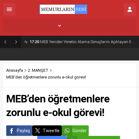
İstanbul,
25
°C
Açık
17:20
MEB Yeniden Yönetici Atama Sonuçlarını Açıklayan İl MEM’ler Listesi
Anasayfa
2. MANŞET
MEB’den öğretmenlere zorunlu e-okul görevi!
MEB’den öğretmenlere
zorunlu e-okul görevi!
Paylaş
Tweetle
Gönder