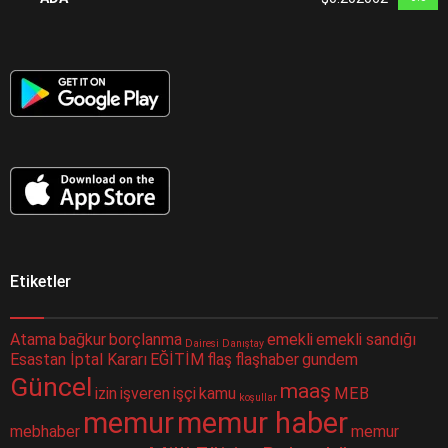
Etiketler
Atama
bağkur
borçlanma
emekli
emekli sandığı
Dairesi
Danıştay
Esastan İptal Kararı
EĞİTİM
flaş
flaşhaber
gundem
Güncel
maaş
izin
işveren
işçi
kamu
MEB
koşullar
memur
memur haber
mebhaber
memur