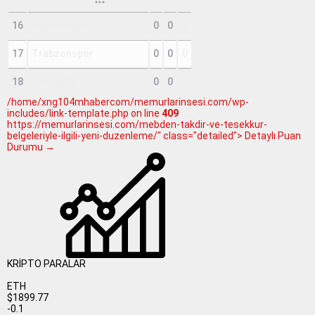
16
Samsunspor
0
0
0
17
Trabzonspor
0
0
0
18
Çorum FK
0
0
0
/home/xng104mhabercom/memurlarinsesi.com/wp-
includes/link-template.php on line
409
https://memurlarinsesi.com/mebden-takdir-ve-tesekkur-
belgeleriyle-ilgili-yeni-duzenleme/" class="detailed"> Detaylı Puan
Durumu →
KRİPTO PARALAR
ETH
$1899.77
-0.1