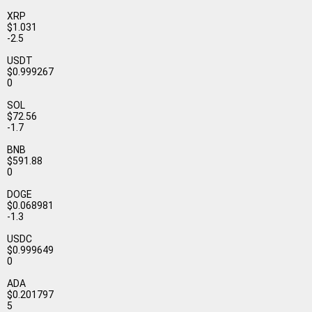
XRP
$1.031
-2.5
USDT
$0.999267
0
SOL
$72.56
-1.7
BNB
$591.88
0
DOGE
$0.068981
-1.3
USDC
$0.999649
0
ADA
$0.201797
5