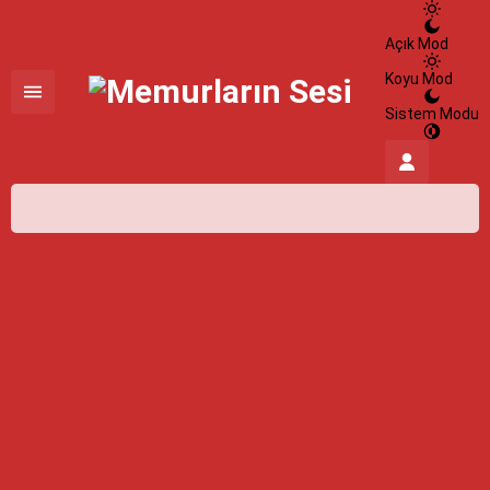
Açık Mod
Koyu Mod
Sistem Modu
İstanbul,
25
°C
Açık
İstanbul
İlçe Seçin
07 Ağustos 2026
25°
açık
HİSSEDİLEN
26°
NEM
%100
RÜZGAR
3.8 m/s
Cumartesi
açık
31° /
24°
Pazar
açık
30° /
24°
Pazartesi
açık