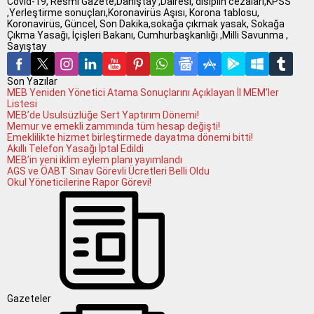
Covid-19, Resmi Gazete,Danıştay ,Dairesi, disiplin cezaları,KPSS
,Yerleştirme sonuçları,Koronavirüs Aşısı, Korona tablosu,
Koronavirüs, Güncel, Son Dakika,sokağa çıkmak yasak, Sokağa
Çıkma Yasağı, İçişleri Bakanı, Cumhurbaşkanlığı ,Milli Savunma ,
Sayıştay
Son Yazılar
MEB Yeniden Yönetici Atama Sonuçlarını Açıklayan İl MEM’ler
Listesi
MEB’de Usulsüzlüğe Sert Yaptırım Dönemi!
Memur ve emekli zammında tüm hesap değişti!
Emeklilikte hizmet birleştirmede dayatma dönemi bitti!
Akıllı Telefon Yasağı İptal Edildi
MEB’in yeni iklim eylem planı yayımlandı
AGS ve ÖABT Sınav Görevli Ücretleri Belli Oldu
Okul Yöneticilerine Rapor Görevi!
Gazeteler