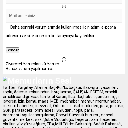
Daha sonraki yorumlarımda kullanılması için adım, e-posta
adresim ve site adresim bu tarayıcıya kaydedilsin.
Ziyaretçi Yorumları - 0 Yorum
Henüz yorum yapılmamış.
twitter ,Yargıtay, Atama, Bağ-Kur'lu, bağkur, Başvuru , yapanlar ,
toplu, ödeme, imkanından ,borçlanma, ÇALIŞAN, EĞİTİM, emekli,
emekli sandığı, Esastan İptal Kararı, flaş, flaşhaber, gundem, işçi,
işveren, izin, kamu, maaş, MEB, mebhaber, memur, memur haber,
memur haberleri, mevzuat, Ödemeler, okul müdürleri, para, politika,
SGK, para iadesi , prim iadesi, SGK'dan , toplu para ,
ödemesi,koşullar,sorgulama, Sosyal Güvenlik Kurumu, sosyal
güvenlik merkezi, ssk, Şube Müdürlüğü, taşeron, zam haberleri,
okullar, yüz yüze eğitim, EBA,Milli Eğitim Bakanlığı, Sağlık Bakanlığı,