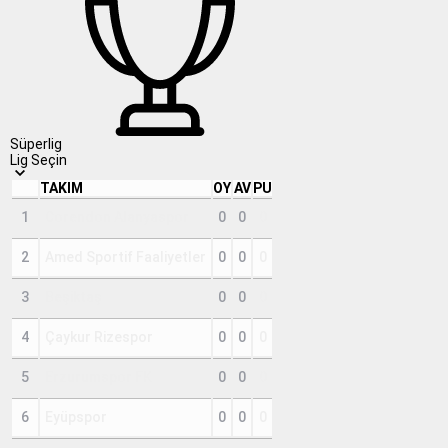
Süperlig
Lig Seçin
TAKIM
OY
AV
PU
1
Corendon Alanyaspor
0
0
0
2
Amed Sportif Faaliyetler
0
0
0
3
Beşiktaş
0
0
0
4
Çaykur Rizespor
0
0
0
5
Erzurumspor FK
0
0
0
6
Eyüpspor
0
0
0