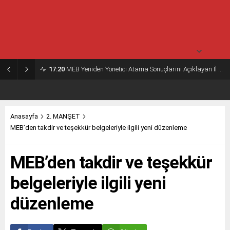
30° /
24°
Salı
açık
30° /
23°
17:20
MEB Yeniden Yönetici Atama Sonuçlarını Açıklayan İl MEM’ler Listesi
Anasayfa
2. MANŞET
MEB’den takdir ve teşekkür belgeleriyle ilgili yeni düzenleme
MEB’den takdir ve teşekkür
belgeleriyle ilgili yeni
düzenleme