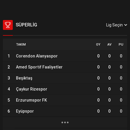
SÜPERLIG
Lig Seçin
TAKIM
OY
AV
PU
1
Corendon Alanyaspor
0
0
0
2
Amed Sportif Faaliyetler
0
0
0
3
Beşiktaş
0
0
0
4
Çaykur Rizespor
0
0
0
5
Erzurumspor FK
0
0
0
6
Eyüpspor
0
0
0