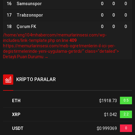
16
Samsunspor
0
0
0
17
Trabzonspor
0
0
0
18
Çorum FK
0
0
0
/home/xng104mhabercom/memurlarinsesi.com/wp-
includes/link-template.php on line
409
https://memurlarinsesi.com/meb-ogretmenlerin-il-ici-yer-
degistirmelerinde-yeni-uygulama-getirdi/" class="detailed">
Detaylı Puan Durumu →
KRİPTO PARALAR
ETH
$1918.73
0.5
XRP
$1.042
2.2
USDT
$0.999369
0