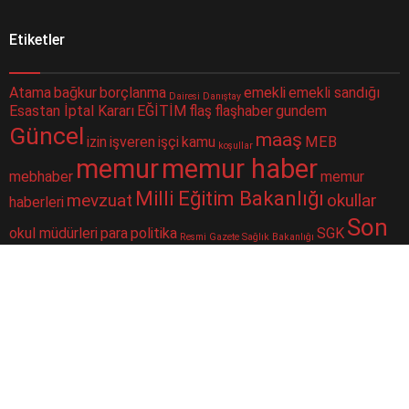
Etiketler
Atama
bağkur
borçlanma
emekli
emekli sandığı
Dairesi
Danıştay
Esastan İptal Kararı
EĞİTİM
flaş
flaşhaber
gundem
Güncel
maaş
izin
işveren
işçi
kamu
MEB
koşullar
memur
memur haber
mebhaber
memur
Milli Eğitim Bakanlığı
mevzuat
okullar
haberleri
Son
okul müdürleri
para
politika
SGK
Resmi Gazete
Sağlık Bakanlığı
Dakika
sorgulama
sondakika
sosyal güvenlik
Sosyal Güvenlik Kurumu
ssk
taşeron
ÇALIŞAN
Şube
merkezi
yüz yüze eğitim
toplu para
twitter
Müdürlüğü
iletişim haberbilgi@hotmail.comSitede yayımlanan yazılar ve