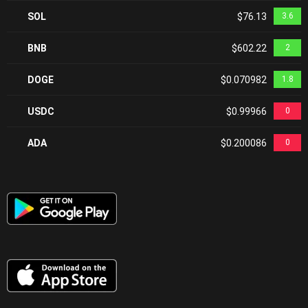
SOL
$76.13
3.6
BNB
$602.22
2
DOGE
$0.070982
1.8
USDC
$0.99966
0
ADA
$0.200086
0