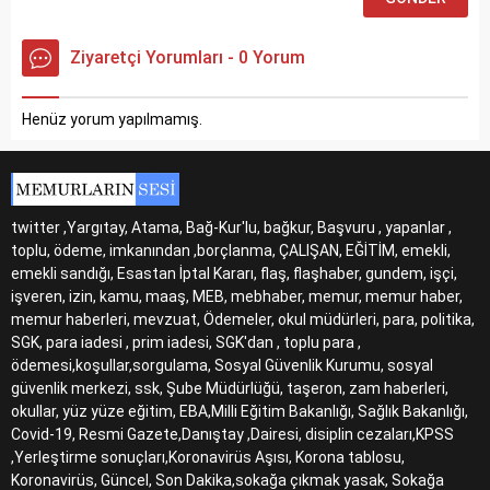
Ziyaretçi Yorumları - 0 Yorum
Henüz yorum yapılmamış.
twitter ,Yargıtay, Atama, Bağ-Kur'lu, bağkur, Başvuru , yapanlar ,
toplu, ödeme, imkanından ,borçlanma, ÇALIŞAN, EĞİTİM, emekli,
emekli sandığı, Esastan İptal Kararı, flaş, flaşhaber, gundem, işçi,
işveren, izin, kamu, maaş, MEB, mebhaber, memur, memur haber,
memur haberleri, mevzuat, Ödemeler, okul müdürleri, para, politika,
SGK, para iadesi , prim iadesi, SGK'dan , toplu para ,
ödemesi,koşullar,sorgulama, Sosyal Güvenlik Kurumu, sosyal
güvenlik merkezi, ssk, Şube Müdürlüğü, taşeron, zam haberleri,
okullar, yüz yüze eğitim, EBA,Milli Eğitim Bakanlığı, Sağlık Bakanlığı,
Covid-19, Resmi Gazete,Danıştay ,Dairesi, disiplin cezaları,KPSS
,Yerleştirme sonuçları,Koronavirüs Aşısı, Korona tablosu,
Koronavirüs, Güncel, Son Dakika,sokağa çıkmak yasak, Sokağa