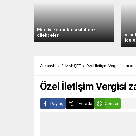
Meclis’e sunulan akılalmaz
İstan
dilekçeler!
ilçele
Anasayfa
2. MANŞET
Özel İletişim Vergisi zam oran
Özel İletişim Vergisi z
Paylaş
Tweetle
Gönder