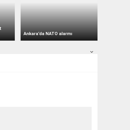
açık
31° /
24°
Pazar
açık
30° /
24°
t
Pazartesi
Ankara’da NATO alarmı
açık
30° /
24°