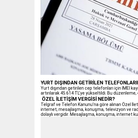
YURT DIŞINDAN GETİRİLEN TELEFONLARI
Yurt dışından getirilen cep telefonları için IMEI kay
artırılarak 45.614 TL’ye yükseltildi. Bu düzenleme, ö
ÖZEL İLETİŞİM VERGİSİ NEDİR?
Telgraf ve Telefon Kanunu’na göre alınan Özel İleti
internet, mesajlaşma, konuşma, televizyon ve radyo 
dolaylı vergidir. Mesajlaşma, konuşma, internet kul