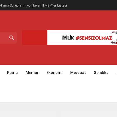
tama Sonuçlarını Açıklayan İl MEM’ler Listesi
Kamu
Memur
Ekonomi
Mevzuat
Sendika