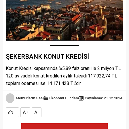
ŞEKERBANK KONUT KREDİSİ
Konut Kredisi kapsamında %5,89 faiz oranı ile 2 milyon TL
120 ay vadeli konut kredileri aylık taksidi 117.922,74 TL
toplam ödemesi ise 14.171.428 TL’dir.
Memurların Sesi
Ekonomi
Gündem
Yayınlama: 21.12.2024
A
A
+
-