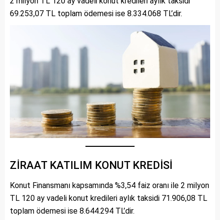
2 milyon TL 120 ay vadeli konut kredileri aylık taksidi
69.253,07 TL toplam ödemesi ise 8.334.068 TL’dir.
ZİRAAT KATILIM KONUT KREDİSİ
Konut Finansmanı kapsamında %3,54 faiz oranı ile 2 milyon
TL 120 ay vadeli konut kredileri aylık taksidi 71.906,08 TL
toplam ödemesi ise 8.644.294 TL’dir.