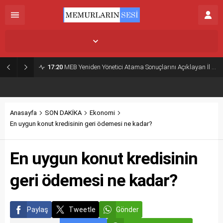
İstanbul,
33
°C
Açık
17:20
MEB Yeniden Yönetici Atama Sonuçlarını Açıklayan İl MEM’ler Listesi
Anasayfa
SON DAKİKA
Ekonomi
En uygun konut kredisinin geri ödemesi ne kadar?
En uygun konut kredisinin
geri ödemesi ne kadar?
Paylaş
Tweetle
Gönder