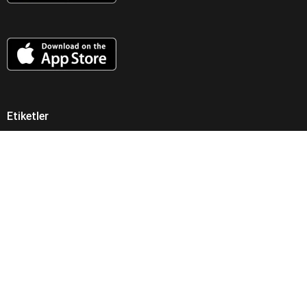
Etiketler
Atama
bağkur
borçlanma
emekli
emekli sandığı
Dairesi
Danıştay
Esastan İptal Kararı
EĞİTİM
flaş
flaşhaber
gundem
Güncel
maaş
izin
işveren
işçi
kamu
MEB
koşullar
memur
memur haber
mebhaber
memur
Milli Eğitim Bakanlığı
mevzuat
okullar
haberleri
Son
okul müdürleri
para
politika
SGK
Resmi Gazete
Sağlık Bakanlığı
Dakika
sorgulama
sondakika
sosyal güvenlik
Sosyal Güvenlik Kurumu
ssk
taşeron
ÇALIŞAN
Şube
merkezi
yüz yüze eğitim
toplu para
twitter