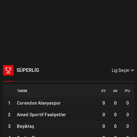
SÜPERLIG
Lig Seçin
TAKIM
OY
AV
PU
1
Corendon Alanyaspor
0
0
0
2
Amed Sportif Faaliyetler
0
0
0
3
Beşiktaş
0
0
0