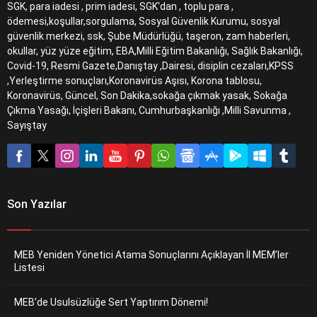
SGK, para iadesi , prim iadesi, SGK'dan , toplu para ,
ödemesi,koşullar,sorgulama, Sosyal Güvenlik Kurumu, sosyal
güvenlik merkezi, ssk, Şube Müdürlüğü, taşeron, zam haberleri,
okullar, yüz yüze eğitim, EBA,Milli Eğitim Bakanlığı, Sağlık Bakanlığı,
Covid-19, Resmi Gazete,Danıştay ,Dairesi, disiplin cezaları,KPSS
,Yerleştirme sonuçları,Koronavirüs Aşısı, Korona tablosu,
Koronavirüs, Güncel, Son Dakika,sokağa çıkmak yasak, Sokağa
Çıkma Yasağı, İçişleri Bakanı, Cumhurbaşkanlığı ,Milli Savunma ,
Sayıştay
Son Yazılar
MEB Yeniden Yönetici Atama Sonuçlarını Açıklayan İl MEM’ler
Listesi
MEB’de Usulsüzlüğe Sert Yaptırım Dönemi!