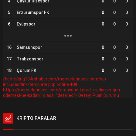
4
Çaykur Rizespor
0
0
0
5
Erzurumspor FK
0
0
0
6
Eyüpspor
0
0
0
16
Samsunspor
0
0
0
17
Trabzonspor
0
0
0
18
Çorum FK
0
0
0
/home/xng104mhabercom/memurlarinsesi.com/wp-
includes/link-template.php on line
409
https://memurlarinsesi.com/en-uygun-konut-kredisinin-geri-
odemesi-ne-kadar/" class="detailed"> Detaylı Puan Durumu →
KRİPTO PARALAR