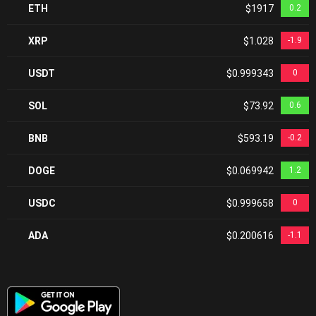
ETH
$1917
0.2
XRP
$1.028
-1.9
USDT
$0.999343
0
SOL
$73.92
0.6
BNB
$593.19
-0.2
DOGE
$0.069942
1.2
USDC
$0.999658
0
ADA
$0.200616
-1.1