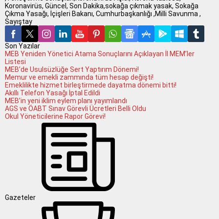
Koronavirüs, Güncel, Son Dakika,sokağa çıkmak yasak, Sokağa
Çıkma Yasağı, İçişleri Bakanı, Cumhurbaşkanlığı ,Milli Savunma ,
Sayıştay
Son Yazılar
MEB Yeniden Yönetici Atama Sonuçlarını Açıklayan İl MEM’ler
Listesi
MEB’de Usulsüzlüğe Sert Yaptırım Dönemi!
Memur ve emekli zammında tüm hesap değişti!
Emeklilikte hizmet birleştirmede dayatma dönemi bitti!
Akıllı Telefon Yasağı İptal Edildi
MEB’in yeni iklim eylem planı yayımlandı
AGS ve ÖABT Sınav Görevli Ücretleri Belli Oldu
Okul Yöneticilerine Rapor Görevi!
Gazeteler