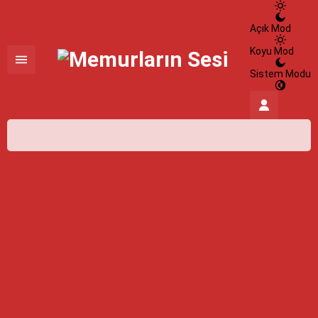
Açık Mod
Koyu Mod
Sistem Modu
İstanbul,
26
°C
Açık
İstanbul
İlçe Seçin
09 Ağustos 2026
26°
açık
HİSSEDİLEN
27°
NEM
%100
RÜZGAR
2.15 m/s
Pazartesi
açık
31° /
24°
Salı
açık
31° /
24°
Çarşamba
açık