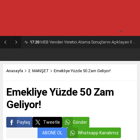
32° /
24°
Perşembe
açık
31° /
25°
17:20
MEB Yeniden Yönetici Atama Sonuçlarını Açıklayan İl MEM’ler Listesi
Anasayfa
2. MANŞET
Emekliye Yüzde 50 Zam Geliyor!
Emekliye Yüzde 50 Zam
Geliyor!
Paylaş
Tweetle
Gönder
ABONE OL
Whatsapp Kanalımız