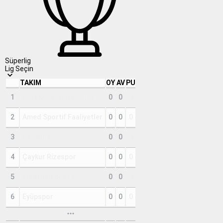
Süperlig
Lig Seçin
TAKIM
OY
AV
PU
1
Corendon Alanyaspor
0
0
0
2
Amed Sportif Faaliyetler
0
0
0
3
Beşiktaş
0
0
0
4
Çaykur Rizespor
0
0
0
5
Erzurumspor FK
0
0
0
6
Eyüpspor
0
0
0