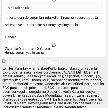
Daha sonraki yorumlarımda kullanılması için adım, e-posta
adresim ve site adresim bu tarayıcıya kaydedilsin.
Ziyaretçi Yorumları - 0 Yorum
Henüz yorum yapılmamış.
twitter ,Yargıtay, Atama, Bağ-Kur'lu, bağkur, Başvuru , yapanlar ,
toplu, ödeme, imkanından ,borçlanma, ÇALIŞAN, EĞİTİM, emekli,
emekli sandığı, Esastan İptal Kararı, flaş, flaşhaber, gundem, işçi,
işveren, izin, kamu, maaş, MEB, mebhaber, memur, memur haber,
memur haberleri, mevzuat, Ödemeler, okul müdürleri, para, politika,
SGK, para iadesi , prim iadesi, SGK'dan , toplu para ,
ödemesi,koşullar,sorgulama, Sosyal Güvenlik Kurumu, sosyal
güvenlik merkezi, ssk, Şube Müdürlüğü, taşeron, zam haberleri,
okullar, yüz yüze eğitim, EBA,Milli Eğitim Bakanlığı, Sağlık Bakanlığı,
Covid-19, Resmi Gazete,Danıştay ,Dairesi, disiplin cezaları,KPSS
,Yerleştirme sonuçları,Koronavirüs Aşısı, Korona tablosu,