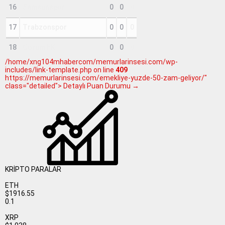
16
Samsunspor
0
0
0
17
Trabzonspor
0
0
0
18
Çorum FK
0
0
0
/home/xng104mhabercom/memurlarinsesi.com/wp-
includes/link-template.php on line
409
https://memurlarinsesi.com/emekliye-yuzde-50-zam-geliyor/"
class="detailed"> Detaylı Puan Durumu →
KRİPTO PARALAR
ETH
$1916.55
0.1
XRP