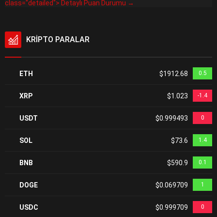
class="detailed"> Detaylı Puan Durumu →
KRİPTO PARALAR
ETH
$1912.68
0.5
XRP
$1.023
-1.4
USDT
$0.999493
0
SOL
$73.6
1.4
BNB
$590.9
0.1
DOGE
$0.069709
1
USDC
$0.999709
0