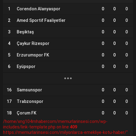
1
Corendon Alanyaspor
0
0
0
2
Amed Sportif Faaliyetler
0
0
0
3
Beşiktaş
0
0
0
4
Çaykur Rizespor
0
0
0
5
Erzurumspor FK
0
0
0
6
Eyüpspor
0
0
0
16
Samsunspor
0
0
0
17
Trabzonspor
0
0
0
18
Çorum FK
0
0
0
/home/xng104mhabercom/memurlarinsesi.com/wp-
includes/link-template.php on line
409
https://memurlarinsesi.com/milyonlarca-emekliye-kotu-haber/"