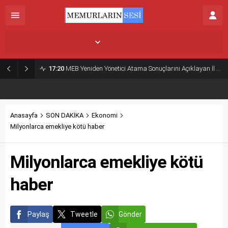
İstanbul,
26
°C
Açık
17:20
MEB Yeniden Yönetici Atama Sonuçlarını Açıklayan İl MEM’ler Listesi
Anasayfa
SON DAKİKA
Ekonomi
Milyonlarca emekliye kötü haber
Milyonlarca emekliye kötü
haber
Paylaş
Tweetle
Gönder