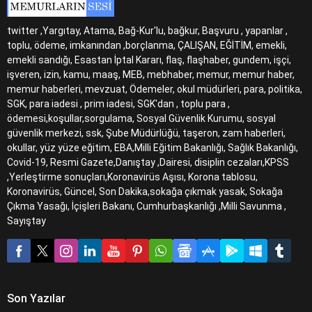
twitter ,Yargıtay, Atama, Bağ-Kur'lu, bağkur, Başvuru , yapanlar ,
toplu, ödeme, imkanından ,borçlanma, ÇALIŞAN, EĞİTİM, emekli,
emekli sandığı, Esastan İptal Kararı, flaş, flaşhaber, gundem, işçi,
işveren, izin, kamu, maaş, MEB, mebhaber, memur, memur haber,
memur haberleri, mevzuat, Ödemeler, okul müdürleri, para, politika,
SGK, para iadesi , prim iadesi, SGK'dan , toplu para ,
ödemesi,koşullar,sorgulama, Sosyal Güvenlik Kurumu, sosyal
güvenlik merkezi, ssk, Şube Müdürlüğü, taşeron, zam haberleri,
okullar, yüz yüze eğitim, EBA,Milli Eğitim Bakanlığı, Sağlık Bakanlığı,
Covid-19, Resmi Gazete,Danıştay ,Dairesi, disiplin cezaları,KPSS
,Yerleştirme sonuçları,Koronavirüs Aşısı, Korona tablosu,
Koronavirüs, Güncel, Son Dakika,sokağa çıkmak yasak, Sokağa
Çıkma Yasağı, İçişleri Bakanı, Cumhurbaşkanlığı ,Milli Savunma ,
Sayıştay
Son Yazılar