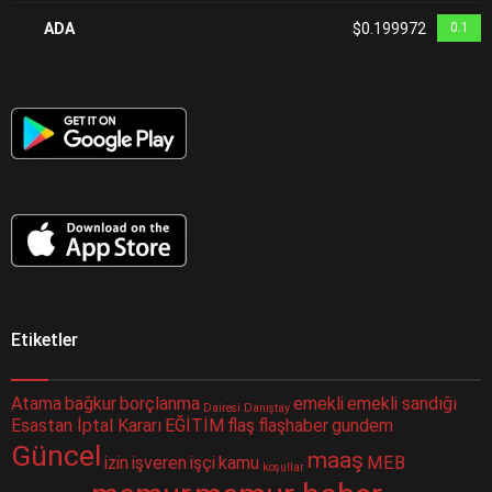
ADA
$0.199972
0.1
Etiketler
Atama
bağkur
borçlanma
emekli
emekli sandığı
Dairesi
Danıştay
Esastan İptal Kararı
EĞİTİM
flaş
flaşhaber
gundem
Güncel
maaş
izin
işveren
işçi
kamu
MEB
koşullar