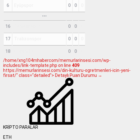
6
Eyüpspor
0
0
0
16
Samsunspor
0
0
0
17
Trabzonspor
0
0
0
18
Çorum FK
0
0
0
/home/xng104mhabercom/memurlarinsesi.com/wp-
includes/link-template.php on line
409
https://memurlarinsesi.com/din-kulturu-ogretmenleri-icin-yeni-
firsat/" class="detailed"> Detaylı Puan Durumu →
KRİPTO PARALAR
ETH