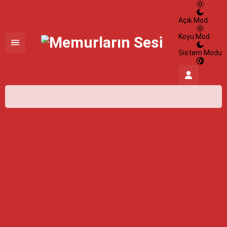
Açık Mod
Koyu Mod
Sistem Modu
İstanbul,
25
°C
Açık
İstanbul
İlçe Seçin
07 Ağustos 2026
25°
açık
HİSSEDİLEN
26°
NEM
%100
RÜZGAR
3.8 m/s
Cumartesi
açık
31° /
24°
Pazar
açık
30° /
24°
Pazartesi
açık