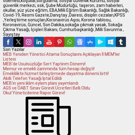
ödemesi,koşullar,sorgulama, Sosyal Güvenlik Kurumu, sosyal
güvenlik merkezi, ssk, Şube Müdürlüğü, taşeron, zam haberleri,
okullar, yüz yüze eğitim, EBA,Milli Eğitim Bakanlığı, Sağlık Bakanlığı,
Covid-19, Resmi Gazete,Danıştay ,Dairesi, disiplin cezaları,KPSS
,Yerleştirme sonuçları,Koronavirüs Aşısı, Korona tablosu,
Koronavirüs, Güncel, Son Dakika,sokağa çıkmak yasak, Sokağa
Çıkma Yasağı, İçişleri Bakanı, Cumhurbaşkanlığı ,Milli Savunma ,
Sayıştay
Son Yazılar
MEB Yeniden Yönetici Atama Sonuçlarını Açıklayan İl MEM’ler
Listesi
MEB’de Usulsüzlüğe Sert Yaptırım Dönemi!
Memur ve emekli zammında tüm hesap değişti!
Emeklilikte hizmet birleştirmede dayatma dönemi bitti!
Akıllı Telefon Yasağı İptal Edildi
MEB’in yeni iklim eylem planı yayımlandı
AGS ve ÖABT Sınav Görevli Ücretleri Belli Oldu
Okul Yöneticilerine Rapor Görevi!