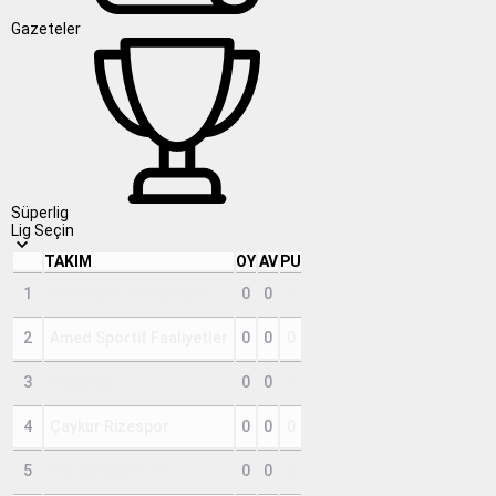
Gazeteler
Süperlig
Lig Seçin
TAKIM
OY
AV
PU
1
Corendon Alanyaspor
0
0
0
2
Amed Sportif Faaliyetler
0
0
0
3
Beşiktaş
0
0
0
4
Çaykur Rizespor
0
0
0
5
Erzurumspor FK
0
0
0