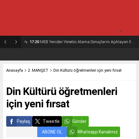
30° /
24°
Salı
açık
30° /
23°
17:20
MEB Yeniden Yönetici Atama Sonuçlarını Açıklayan İl MEM’ler Listesi
Anasayfa
2. MANŞET
Din Kültürü öğretmenleri için yeni fırsat
Din Kültürü öğretmenleri
için yeni fırsat
Paylaş
Tweetle
Gönder
ABONE OL
Whatsapp Kanalımız