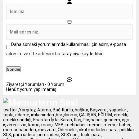
Daha sonraki yorumlarımda kullanılması için adım, e-posta
adresim ve site adresim bu tarayıcıya kaydedilsin.
Ziyaretçi Yorumları - 0 Yorum
Henüz yorum yapılmamış.
twitter ,Yargıtay, Atama, Bağ-Kur'lu, bağkur, Başvuru , yapanlar ,
toplu, ödeme, imkanından ,borçlanma, ÇALIŞAN, EĞİTİM, emekli,
emekli sandığı, Esastan İptal Kararı, flaş, flaşhaber, gundem, işçi,
işveren, izin, kamu, maaş, MEB, mebhaber, memur, memur haber,
memur haberleri, mevzuat, Ödemeler, okul müdürleri, para, politika,
SGK, para iadesi , prim iadesi, SGK'dan , toplu para ,