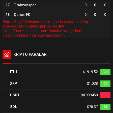
17
Trabzonspor
0
0
0
18
Çorum FK
0
0
0
/home/xng104mhabercom/memurlarinsesi.com/wp-
includes/link-template.php on line
409
https://memurlarinsesi.com/babalar-ve-ogullari/"
class="detailed"> Detaylı Puan Durumu →
KRİPTO PARALAR
ETH
$1919.52
0.4
XRP
$1.038
0.3
USDT
$0.999458
0
SOL
$75.37
2.8