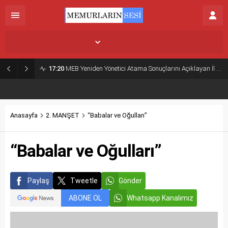
İstanbul,
31
°C
Açık
17:20
MEB Yeniden Yönetici Atama Sonuçlarını Açıklayan İl MEM’ler Listesi
Anasayfa
2. MANŞET
“Babalar ve Oğulları”
“Babalar ve Oğulları”
Paylaş
Tweetle
Gönder
ABONE OL
Whatsapp Kanalımız