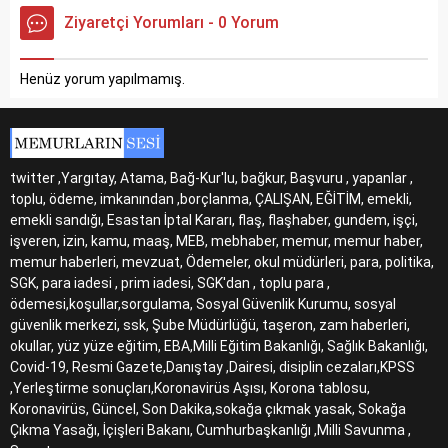
Ziyaretçi Yorumları - 0 Yorum
Henüz yorum yapılmamış.
twitter ,Yargıtay, Atama, Bağ-Kur'lu, bağkur, Başvuru , yapanlar ,
toplu, ödeme, imkanından ,borçlanma, ÇALIŞAN, EĞİTİM, emekli,
emekli sandığı, Esastan İptal Kararı, flaş, flaşhaber, gundem, işçi,
işveren, izin, kamu, maaş, MEB, mebhaber, memur, memur haber,
memur haberleri, mevzuat, Ödemeler, okul müdürleri, para, politika,
SGK, para iadesi , prim iadesi, SGK'dan , toplu para ,
ödemesi,koşullar,sorgulama, Sosyal Güvenlik Kurumu, sosyal
güvenlik merkezi, ssk, Şube Müdürlüğü, taşeron, zam haberleri,
okullar, yüz yüze eğitim, EBA,Milli Eğitim Bakanlığı, Sağlık Bakanlığı,
Covid-19, Resmi Gazete,Danıştay ,Dairesi, disiplin cezaları,KPSS
,Yerleştirme sonuçları,Koronavirüs Aşısı, Korona tablosu,
Koronavirüs, Güncel, Son Dakika,sokağa çıkmak yasak, Sokağa
Çıkma Yasağı, İçişleri Bakanı, Cumhurbaşkanlığı ,Milli Savunma ,