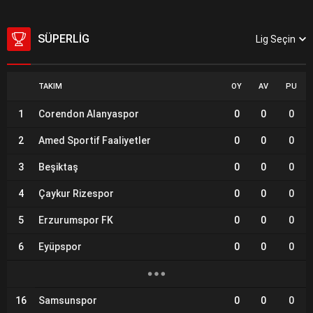
SÜPERLIG
Lig Seçin
TAKIM
OY
AV
PU
1
Corendon Alanyaspor
0
0
0
2
Amed Sportif Faaliyetler
0
0
0
3
Beşiktaş
0
0
0
4
Çaykur Rizespor
0
0
0
5
Erzurumspor FK
0
0
0
6
Eyüpspor
0
0
0
16
Samsunspor
0
0
0