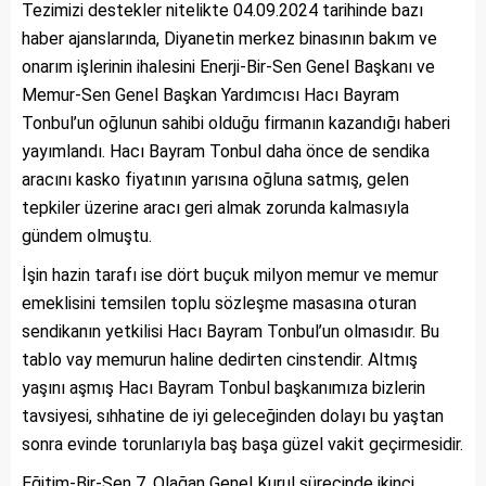
Tezimizi destekler nitelikte 04.09.2024 tarihinde bazı
haber ajanslarında, Diyanetin merkez binasının bakım ve
onarım işlerinin ihalesini Enerji-Bir-Sen Genel Başkanı ve
Memur-Sen Genel Başkan Yardımcısı Hacı Bayram
Tonbul’un oğlunun sahibi olduğu firmanın kazandığı haberi
yayımlandı. Hacı Bayram Tonbul daha önce de sendika
aracını kasko fiyatının yarısına oğluna satmış, gelen
tepkiler üzerine aracı geri almak zorunda kalmasıyla
gündem olmuştu.
İşin hazin tarafı ise dört buçuk milyon memur ve memur
emeklisini temsilen toplu sözleşme masasına oturan
sendikanın yetkilisi Hacı Bayram Tonbul’un olmasıdır. Bu
tablo vay memurun haline dedirten cinstendir. Altmış
yaşını aşmış Hacı Bayram Tonbul başkanımıza bizlerin
tavsiyesi, sıhhatine de iyi geleceğinden dolayı bu yaştan
sonra evinde torunlarıyla baş başa güzel vakit geçirmesidir.
Eğitim-Bir-Sen 7. Olağan Genel Kurul sürecinde ikinci