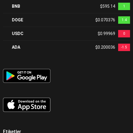
BNB
$595.14
1
DOGE
$0.070376
1.4
USDC
$0.99969
0
ADA
$0.200036
-1.5
Etiketler