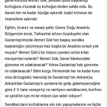
genel kurulda Ahmet Gök, yeniden şube başkanlığı
koltuğuna oturarak üç koltuğun birden sahibi oldu. Bu
durum her ne kadar tüzüğe aykırılık teşkil etmese de
teamüllere aykırıdır.
Eğitim, ticaret ve sanayi şehri, Güney Doğu Anadolu
Bölgemizin incisi, Türkiye’nin altıncı büyükşehri olan
Gaziantep’imizde Ahmet Gök’ten başka, sendika
başkanlığını yürütmeye haiz başka bir Anadolu evladı yok
muydu? Ahmet Gök’ü bir milyon üyeden üstün kılan
meziyetleri nelerdir? Ahmet Gök, Genel Merkezdeki
görevine mi odaklanacak? Yoksa Gaziantep’teki görevine
mi odaklanacak? Bilim kurgu filmlerinde her ne kadar konu
olsa da bugünkü teknoloji ile Gaziantep’ten Ankara’ya,
Ankara’dan Gaziantep’e ışınlama ile gelip gidemeyeceğine
göre 3-5 tane vesayetçi ve rantiyeci sendikacının, konforu
ve şatafatı için mi bir milyon üye aidat ödüyor?
Sendikacıların koltuklarına sıkı sıkı yapışmalarının ve hiçbir