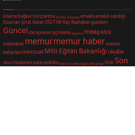
Atama
bağkur
borçlanma
emekli
emekli sandığı
Dairesi
Danıştay
Esastan İptal Kararı
EĞİTİM
flaş
flaşhaber
gundem
Güncel
maaş
izin
işveren
işçi
kamu
MEB
koşullar
memur
memur haber
mebhaber
memur
Milli Eğitim Bakanlığı
mevzuat
okullar
haberleri
Son
okul müdürleri
para
politika
SGK
Resmi Gazete
Sağlık Bakanlığı
Dakika
sorgulama
sondakika
sosyal güvenlik
Sosyal Güvenlik Kurumu
ssk
taşeron
ÇALIŞAN
Şube
merkezi
yüz yüze eğitim
toplu para
twitter
Müdürlüğü
iletişim haberbilgi@hotmail.comSitede yayımlanan yazılar ve
yorumlardan yazarları sorumludur. Yayımlanan yorumlardan Haber
sitemiz sorumlu tutulamaz. Sitedeki tüm harici linkler ayrı bir
sayfada açılır. Sitemizde yayımlanan haber, köşe yazıları ve