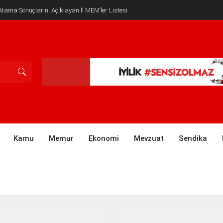
tama Sonuçlarını Açıklayan İl MEM’ler Listesi
Kamu
Memur
Ekonomi
Mevzuat
Sendika