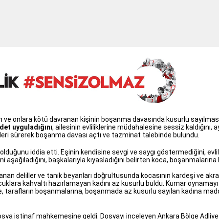
n ve onlara kötü davranan kişinin boşanma davasında kusurlu sayılmasın
ddet uyguladığını
, ailesinin evliliklerine müdahalesine sessiz kaldığını, 
nı ileri sürerek boşanma davası açtı ve tazminat talebinde bulundu.
olduğunu iddia etti. Eşinin kendisine sevgi ve saygı göstermediğini, evlili
ni aşağıladığını, başkalarıyla kıyasladığını belirten koca, boşanmalarına
nan deliller ve tanık beyanları doğrultusunda kocasının kardeşi ve akr
ocuklara kahvaltı hazırlamayan kadını az kusurlu buldu. Kumar oynamayı al
e, tarafların boşanmalarına, boşanmada az kusurlu sayılan kadına mad
osya istinaf mahkemesine geldi. Dosyayı inceleyen Ankara Bölge Adliye