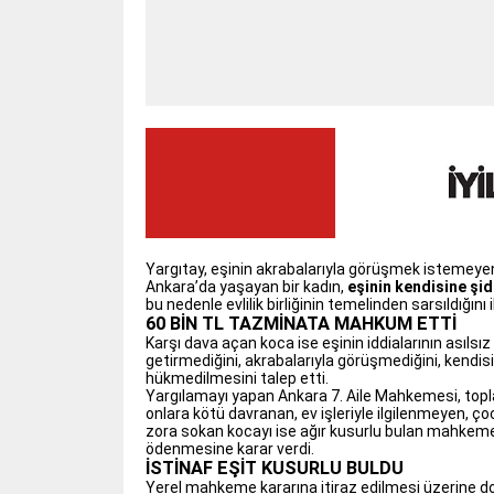
Yargıtay, eşinin akrabalarıyla görüşmek istemeye
Ankara’da yaşayan bir kadın,
eşinin kendisine şi
bu nedenle evlilik birliğinin temelinden sarsıldığı
60 BİN TL TAZMİNATA MAHKUM ETTİ
Karşı dava açan koca ise eşinin iddialarının asılsız 
getirmediğini, akrabalarıyla görüşmediğini, kendisi
hükmedilmesini talep etti.
Yargılamayı yapan Ankara 7. Aile Mahkemesi, topla
onlara kötü davranan, ev işleriyle ilgilenmeyen, ç
zora sokan kocayı ise ağır kusurlu bulan mahkem
ödenmesine karar verdi.
İSTİNAF EŞİT KUSURLU BULDU
Yerel mahkeme kararına itiraz edilmesi üzerine d