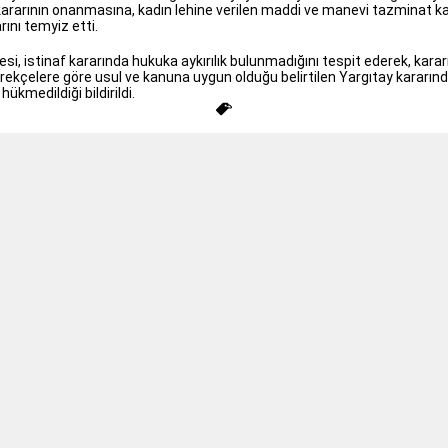
arının onanmasına, kadın lehine verilen maddi ve manevi tazminat karar
ını temyiz etti.
 istinaf kararında hukuka aykırılık bulunmadığını tespit ederek, kararı o
n gerekçelere göre usul ve kanuna uygun olduğu belirtilen Yargıtay kara
kmedildiği bildirildi.