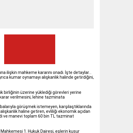
a ilişkin mahkeme kararını onadı. İşte detaylar…
ayrıca kumar oynamayı alışkanlık halinde getirdiğini,
k birliğinin üzerine yüklediği görevleri yerine
 karar verilmesini, lehine tazminata
abalarıyla görüşmek istemeyen, karşılaştıklarında
ışkanlık haline getiren, evliliği ekonomik açıdan
di ve manevi toplam 60 bin TL tazminat
 Mahkemesi 1. Hukuk Dairesi, eşlerin kusur