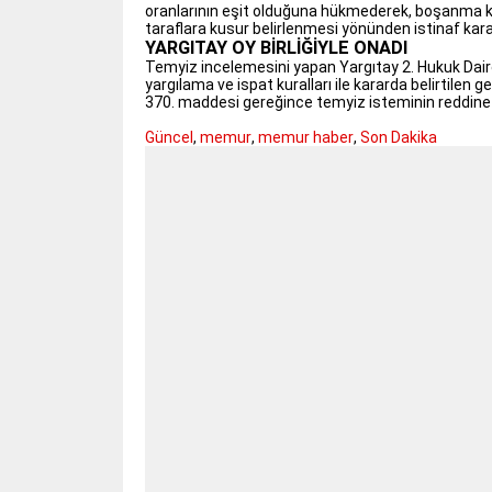
oranlarının eşit olduğuna hükmederek, boşanma kar
taraflara kusur belirlenmesi yönünden istinaf karar
YARGITAY OY BİRLİĞİYLE ONADI
Temyiz incelemesini yapan Yargıtay 2. Hukuk Dairesi,
yargılama ve ispat kuralları ile kararda belirtile
370. maddesi gereğince temyiz isteminin reddine hü
Güncel
,
memur
,
memur haber
,
Son Dakika