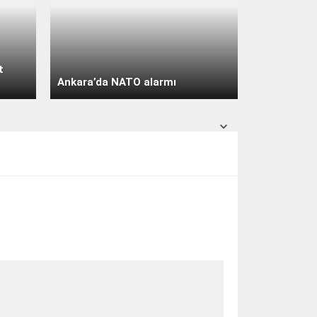
açık
31° /
24°
Pazar
açık
30° /
24°
t
Pazartesi
Ankara’da NATO alarmı
açık
30° /
24°