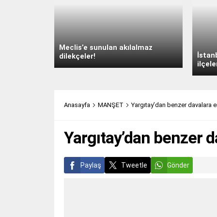
Meclis’e sunulan akılalmaz
İstan
dilekçeler!
ilçele
Anasayfa
MANŞET
Yargıtay’dan benzer davalara 
Yargıtay’dan benzer d
Paylaş
Tweetle
Gönder