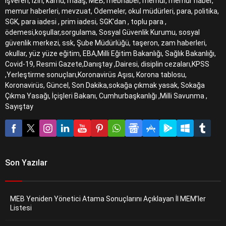
işveren, izin, kamu, maaş, MEB, mebhaber, memur, memur haber,
memur haberleri, mevzuat, Ödemeler, okul müdürleri, para, politika,
SGK, para iadesi , prim iadesi, SGK'dan , toplu para ,
ödemesi,koşullar,sorgulama, Sosyal Güvenlik Kurumu, sosyal
güvenlik merkezi, ssk, Şube Müdürlüğü, taşeron, zam haberleri,
okullar, yüz yüze eğitim, EBA,Milli Eğitim Bakanlığı, Sağlık Bakanlığı,
Covid-19, Resmi Gazete,Danıştay ,Dairesi, disiplin cezaları,KPSS
,Yerleştirme sonuçları,Koronavirüs Aşısı, Korona tablosu,
Koronavirüs, Güncel, Son Dakika,sokağa çıkmak yasak, Sokağa
Çıkma Yasağı, İçişleri Bakanı, Cumhurbaşkanlığı ,Milli Savunma ,
Sayıştay
Son Yazılar
MEB Yeniden Yönetici Atama Sonuçlarını Açıklayan İl MEM’ler
Listesi