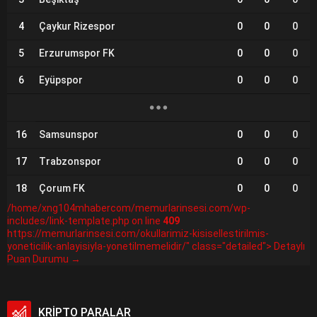
4
Çaykur Rizespor
0
0
0
5
Erzurumspor FK
0
0
0
6
Eyüpspor
0
0
0
16
Samsunspor
0
0
0
17
Trabzonspor
0
0
0
18
Çorum FK
0
0
0
/home/xng104mhabercom/memurlarinsesi.com/wp-
includes/link-template.php on line
409
https://memurlarinsesi.com/okullarimiz-kisisellestirilmis-
yoneticilik-anlayisiyla-yonetilmemelidir/" class="detailed"> Detaylı
Puan Durumu →
KRİPTO PARALAR