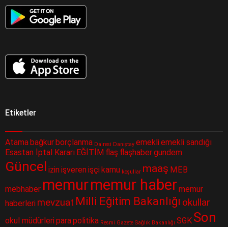
Etiketler
Atama
bağkur
borçlanma
emekli
emekli sandığı
Dairesi
Danıştay
Esastan İptal Kararı
EĞİTİM
flaş
flaşhaber
gundem
Güncel
maaş
izin
işveren
işçi
kamu
MEB
koşullar
memur
memur haber
mebhaber
memur
Milli Eğitim Bakanlığı
mevzuat
okullar
haberleri
Son
okul müdürleri
para
politika
SGK
Resmi Gazete
Sağlık Bakanlığı