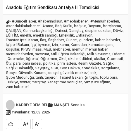
Anadolu Eğitim Sendikası Antalya İl Temsilcisi
#GüncelHaber
,
#haberinolsun
,
#mebhaberleri
,
#Memurhaberleri
,
#sondakikahaberleri
,
Atama
,
Bağ-Kur’lu
,
bağkur
,
Başvuru
,
borçlanma
,
ÇALIŞAN
,
Cumhurbaşkanlığı
,
Dairesi
,
Danıştay
,
disiplin cezaları
,
Döviz
,
EĞİTİM
,
emekli
,
emekli sandığı
,
Emeklilik
,
Enflasyon
,
Esastan İptal Kararı
,
flaş
,
flaşhaber
,
Güncel
,
gundem
,
haber
,
haberler
,
İçişleri Bakanı
,
işçi
,
işveren
,
izin
,
kamu
,
Kamudan
,
kamudanajans
,
koşullar
,
KPSS
,
maaş
,
MEB
,
mebhaber
,
memur
,
memur haber
,
memur haberleri
,
mevzuat
,
Milli Eğitim Bakanlığı
,
Milli Savunma
,
Ödeme
,
Ödemeler
,
öğrenci
,
Öğretmen
,
Okul
,
okul müdürleri
,
okullar
,
Otomobil
,
Ötv
,
para
,
para iadesi
,
politika
,
prim iadesi
,
Resmi Gazete
,
Sağlık
,
Sağlık Bakanlığı
,
Sayıştay
,
SGK
,
Son Dakika
,
sondakika
,
sorgulama
,
Sosyal Güvenlik Kurumu
,
sosyal güvenlik merkezi
,
ssk
,
Şube Müdürlüğü
,
tarih
,
taşeron
,
Ticaret Bakanlığı
,
toplu
,
toplu para
,
Türkiye
,
twitter
,
Yargıtay
,
Yerleştirme sonuçları
,
yüz yüze eğitim
,
zam haberleri
KADRİYE DEMİREL
MANŞET
Sendika
Yayınlama: 12.03.2026
A
A
+
-