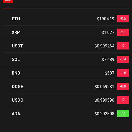
ETH
$1904.19
-0.5
XRP
$1.027
-2.1
USDT
$0.999264
0
SOL
$72.89
-1.4
BNB
$587
-1.6
DOGE
$0.069281
-0.8
USDC
$0.999596
0
ADA
$0.202308
7.1