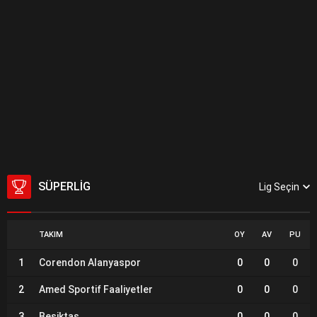
SÜPERLIG
Lig Seçin
TAKIM
OY
AV
PU
1
Corendon Alanyaspor
0
0
0
2
Amed Sportif Faaliyetler
0
0
0
3
Beşiktaş
0
0
0