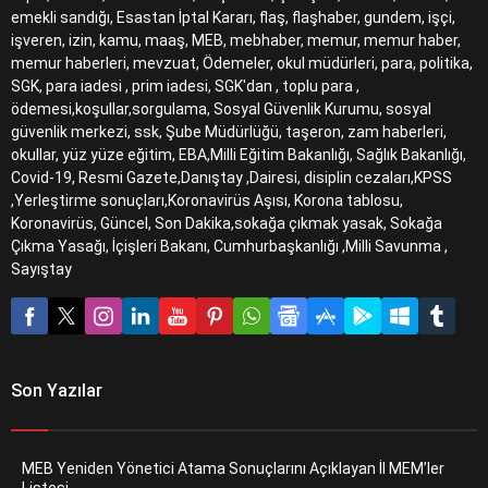
emekli sandığı, Esastan İptal Kararı, flaş, flaşhaber, gundem, işçi,
işveren, izin, kamu, maaş, MEB, mebhaber, memur, memur haber,
memur haberleri, mevzuat, Ödemeler, okul müdürleri, para, politika,
SGK, para iadesi , prim iadesi, SGK'dan , toplu para ,
ödemesi,koşullar,sorgulama, Sosyal Güvenlik Kurumu, sosyal
güvenlik merkezi, ssk, Şube Müdürlüğü, taşeron, zam haberleri,
okullar, yüz yüze eğitim, EBA,Milli Eğitim Bakanlığı, Sağlık Bakanlığı,
Covid-19, Resmi Gazete,Danıştay ,Dairesi, disiplin cezaları,KPSS
,Yerleştirme sonuçları,Koronavirüs Aşısı, Korona tablosu,
Koronavirüs, Güncel, Son Dakika,sokağa çıkmak yasak, Sokağa
Çıkma Yasağı, İçişleri Bakanı, Cumhurbaşkanlığı ,Milli Savunma ,
Sayıştay
Son Yazılar
MEB Yeniden Yönetici Atama Sonuçlarını Açıklayan İl MEM’ler