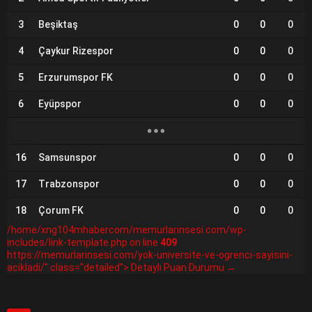
3
Beşiktaş
0
0
0
4
Çaykur Rizespor
0
0
0
5
Erzurumspor FK
0
0
0
6
Eyüpspor
0
0
0
16
Samsunspor
0
0
0
17
Trabzonspor
0
0
0
18
Çorum FK
0
0
0
/home/xng104mhabercom/memurlarinsesi.com/wp-
includes/link-template.php on line
409
https://memurlarinsesi.com/yok-universite-ve-ogrenci-sayisini-
acikladi/" class="detailed"> Detaylı Puan Durumu →