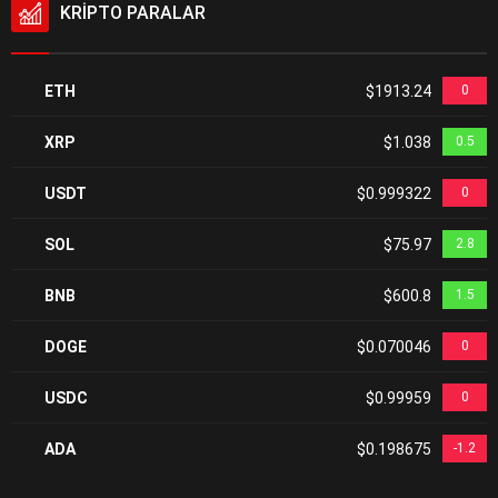
KRİPTO PARALAR
ETH
$1913.24
0
XRP
$1.038
0.5
USDT
$0.999322
0
SOL
$75.97
2.8
BNB
$600.8
1.5
DOGE
$0.070046
0
USDC
$0.99959
0
ADA
$0.198675
-1.2