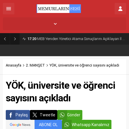
İstanbul,
26
°C
Açık
17:20
MEB Yeniden Yönetici Atama Sonuçlarını Açıklayan İl MEM’ler Listesi
Anasayfa
2. MANŞET
YÖK, üniversite ve öğrenci sayısını açıkladı
YÖK, üniversite ve öğrenci
sayısını açıkladı
Paylaş
Tweetle
Gönder
ABONE OL
Whatsapp Kanalımız