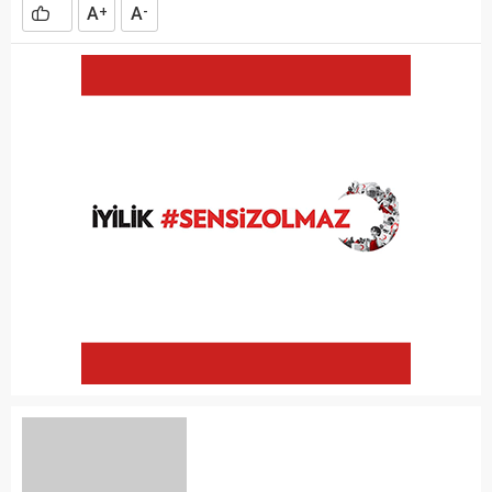
A
A
+
-