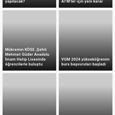
yapılacak?
ATM’ler için yeni karar
Mükremin KÖSE ,Şehit
Mehmet Güder Anadolu
İmam Hatip Lisesinde
VGM 2024 yükseköğrenim
öğrencilerle buluştu
burs başvuruları başladı