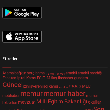
Etiketler
Atama
bağkur
borçlanma
emekli
emekli sandığı
Dairesi
Danıştay
Esastan İptal Kararı
EĞİTİM
flaş
flaşhaber
gundem
Güncel
maaş
izin
işveren
işçi
kamu
MEB
koşullar
memur
memur haber
mebhaber
memur
Milli Eğitim Bakanlığı
mevzuat
okullar
haberleri
Son