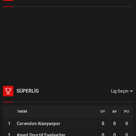
SÜPERLIG
Lig Seçin
TAKIM
OY
AV
PU
1
Corendon Alanyaspor
0
0
0
2
Amed Sportif Faaliyetler
0
0
0