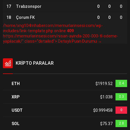
17
Trabzonspor
0
0
0
18
Çorum FK
0
0
0
/home/xng104mhabercom/memurlarinsesi.com/wp-
includes/link-template.php on line
409
https://memurlarinsesi.com/nisan-ayinda-200-000-tl-odeme-
yapilacak/" class="detailed"> Detaylı Puan Durumu →
KRİPTO PARALAR
ETH
$1919.52
0.4
XRP
$1.038
0.3
USDT
$0.999458
0
SOL
$75.37
2.8