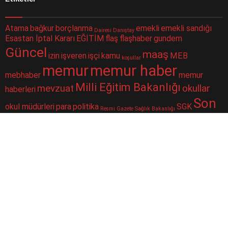
Atama
bağkur
borçlanma
emekli
emekli sandığı
Dairesi
Danıştay
Esastan İptal Kararı
EĞİTİM
flaş
flaşhaber
gundem
Güncel
maaş
izin
işveren
işçi
kamu
MEB
koşullar
memur
memur haber
mebhaber
memur
Milli Eğitim Bakanlığı
mevzuat
okullar
haberleri
Son
okul müdürleri
para
politika
SGK
Resmi Gazete
Sağlık Bakanlığı
Dakika
sorgulama
sondakika
sosyal güvenlik
Sosyal Güvenlik Kurumu
ssk
taşeron
ÇALIŞAN
Şube
merkezi
yüz yüze eğitim
toplu para
twitter
Müdürlüğü
iletişim haberbilgi@hotmail.comSitede yayımlanan yazılar ve
yorumlardan yazarları sorumludur. Yayımlanan yorumlardan Haber
sitemiz sorumlu tutulamaz. Sitedeki tüm harici linkler ayrı bir
sayfada açılır. Sitemizde yayımlanan haber, köşe yazıları ve