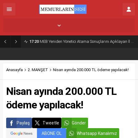
İstanbul,
31
°C
Açık
17:20
MEB Yeniden Yönetici Atama Sonuçlarını Açıklayan İl MEM’ler Listesi
Anasayfa
2. MANŞET
Nisan ayında 200.000 TL ödeme yapılacak!
Nisan ayında 200.000 TL
ödeme yapılacak!
Paylaş
Tweetle
Gönder
ABONE OL
Whatsapp Kanalımız