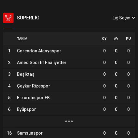
SÜPERLIG
Lig Seçin
TAKIM
OY
AV
PU
1
Corendon Alanyaspor
0
0
0
2
Amed Sportif Faaliyetler
0
0
0
3
Beşiktaş
0
0
0
4
Çaykur Rizespor
0
0
0
5
Erzurumspor FK
0
0
0
6
Eyüpspor
0
0
0
16
Samsunspor
0
0
0