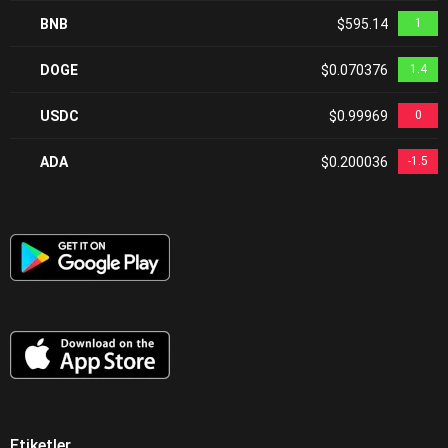
BNB
$595.14
1
DOGE
$0.070376
1.4
USDC
$0.99969
0
ADA
$0.200036
-1.5
Etiketler