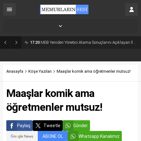
İstanbul,
31
°C
Açık
17:20
MEB Yeniden Yönetici Atama Sonuçlarını Açıklayan İl MEM’ler Listesi
Anasayfa
Köşe Yazıları
Maaşlar komik ama öğretmenler mutsuz!
Maaşlar komik ama
öğretmenler mutsuz!
Paylaş
Tweetle
Gönder
ABONE OL
Whatsapp Kanalımız