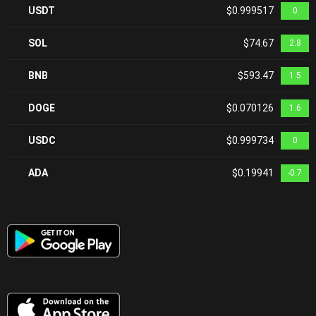
USDT
$0.999517
0
SOL
$74.67
2.8
BNB
$593.47
1.5
DOGE
$0.070126
1.6
USDC
$0.999734
0
ADA
$0.19941
-0.7