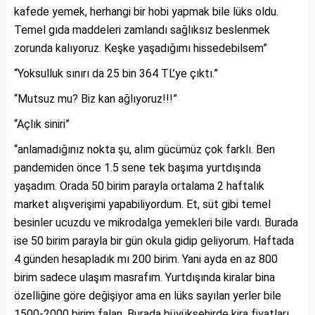
kafede yemek, herhangi bir hobi yapmak bile lüks oldu.
Temel gıda maddeleri zamlandı sağlıksız beslenmek
zorunda kalıyoruz. Keşke yaşadığımı hissedebilsem”
“Yoksulluk sınırı da 25 bin 364 TL’ye çıktı.”
“Mutsuz mu? Biz kan ağlıyoruz!!!”
“Açlık siniri”
“anlamadığınız nokta şu, alım gücümüz çok farklı. Ben
pandemiden önce 1.5 sene tek başıma yurtdışında
yaşadım. Orada 50 birim parayla ortalama 2 haftalık
market alışverişimi yapabiliyordum. Et, süt gibi temel
besinler ucuzdu ve mikrodalga yemekleri bile vardı. Burada
ise 50 birim parayla bir gün okula gidip geliyorum. Haftada
4 günden hesapladık mı 200 birim. Yani ayda en az 800
birim sadece ulaşım masrafım. Yurtdışında kiralar bina
özelliğine göre değişiyor ama en lüks sayılan yerler bile
1500-2000 birim falan. Burada büyükşehirde kira fiyatları