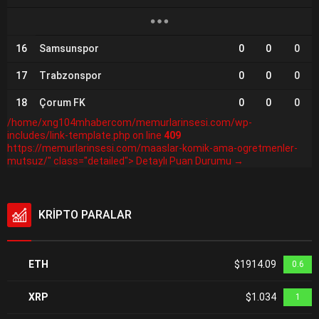
16
Samsunspor
0
0
0
17
Trabzonspor
0
0
0
18
Çorum FK
0
0
0
/home/xng104mhabercom/memurlarinsesi.com/wp-
includes/link-template.php on line
409
https://memurlarinsesi.com/maaslar-komik-ama-ogretmenler-
mutsuz/" class="detailed"> Detaylı Puan Durumu →
KRİPTO PARALAR
ETH
$1914.09
0.6
XRP
$1.034
1