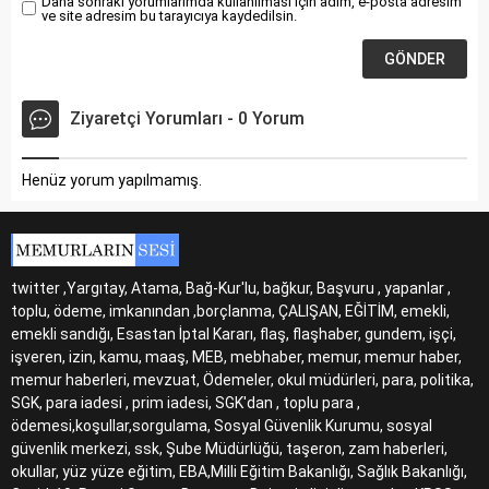
Daha sonraki yorumlarımda kullanılması için adım, e-posta adresim
ve site adresim bu tarayıcıya kaydedilsin.
Ziyaretçi Yorumları - 0 Yorum
Henüz yorum yapılmamış.
twitter ,Yargıtay, Atama, Bağ-Kur'lu, bağkur, Başvuru , yapanlar ,
toplu, ödeme, imkanından ,borçlanma, ÇALIŞAN, EĞİTİM, emekli,
emekli sandığı, Esastan İptal Kararı, flaş, flaşhaber, gundem, işçi,
işveren, izin, kamu, maaş, MEB, mebhaber, memur, memur haber,
memur haberleri, mevzuat, Ödemeler, okul müdürleri, para, politika,
SGK, para iadesi , prim iadesi, SGK'dan , toplu para ,
ödemesi,koşullar,sorgulama, Sosyal Güvenlik Kurumu, sosyal
güvenlik merkezi, ssk, Şube Müdürlüğü, taşeron, zam haberleri,
okullar, yüz yüze eğitim, EBA,Milli Eğitim Bakanlığı, Sağlık Bakanlığı,