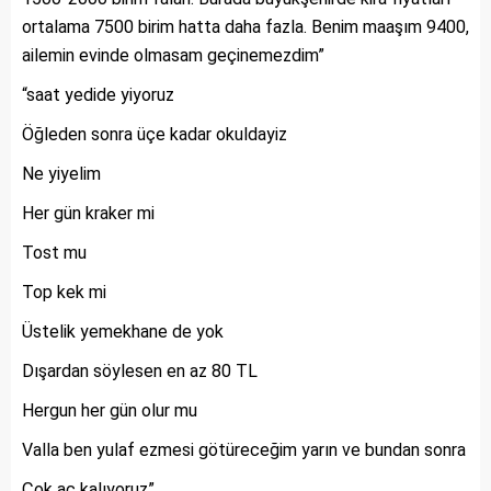
ortalama 7500 birim hatta daha fazla. Benim maaşım 9400,
ailemin evinde olmasam geçinemezdim”
“saat yedide yiyoruz
Öğleden sonra üçe kadar okuldayiz
Ne yiyelim
Her gün kraker mi
Tost mu
Top kek mi
Üstelik yemekhane de yok
Dışardan söylesen en az 80 TL
Hergun her gün olur mu
Valla ben yulaf ezmesi götüreceğim yarın ve bundan sonra
Çok aç kalıyoruz”