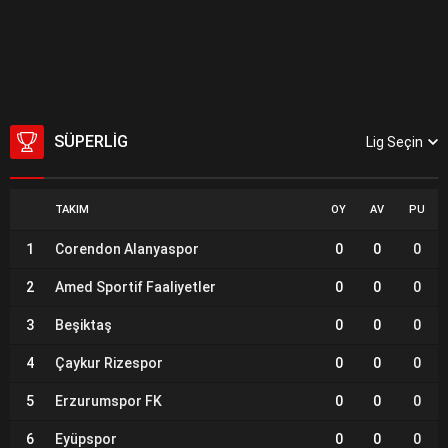
SÜPERLIG
Lig Seçin
TAKIM
OY
AV
PU
1
Corendon Alanyaspor
0
0
0
2
Amed Sportif Faaliyetler
0
0
0
3
Beşiktaş
0
0
0
4
Çaykur Rizespor
0
0
0
5
Erzurumspor FK
0
0
0
6
Eyüpspor
0
0
0