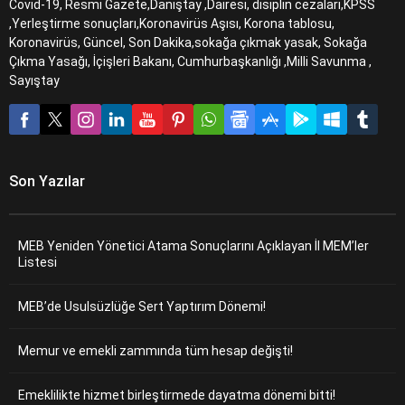
Covid-19, Resmi Gazete,Danıştay ,Dairesi, disiplin cezaları,KPSS
,Yerleştirme sonuçları,Koronavirüs Aşısı, Korona tablosu,
Koronavirüs, Güncel, Son Dakika,sokağa çıkmak yasak, Sokağa
Çıkma Yasağı, İçişleri Bakanı, Cumhurbaşkanlığı ,Milli Savunma ,
Sayıştay
Son Yazılar
MEB Yeniden Yönetici Atama Sonuçlarını Açıklayan İl MEM’ler
Listesi
MEB’de Usulsüzlüğe Sert Yaptırım Dönemi!
Memur ve emekli zammında tüm hesap değişti!
Emeklilikte hizmet birleştirmede dayatma dönemi bitti!