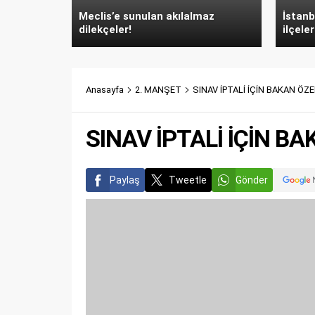
Meclis’e sunulan akılalmaz
İstanb
dilekçeler!
ilçeler
Anasayfa
2. MANŞET
SINAV İPTALİ İÇİN BAKAN Ö
SINAV İPTALİ İÇİN B
Paylaş
Tweetle
Gönder