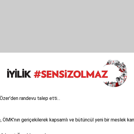
n Özer’den randevu talep etti…
kte, ÖMK’nın geriçekilerek kapsamlı ve bütüncül yeni bir meslek k