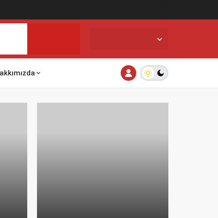
İstanbul,
33
°C
Açık
akkımızda