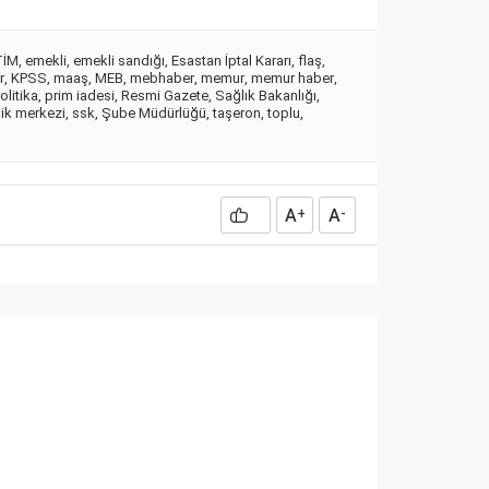
TİM
,
emekli
,
emekli sandığı
,
Esastan İptal Kararı
,
flaş
,
r
,
KPSS
,
maaş
,
MEB
,
mebhaber
,
memur
,
memur haber
,
olitika
,
prim iadesi
,
Resmi Gazete
,
Sağlık Bakanlığı
,
lik merkezi
,
ssk
,
Şube Müdürlüğü
,
taşeron
,
toplu
,
A
A
+
-