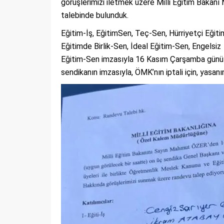
görüşlerimizi iletmek üzere Milli Eğitim Baka
talebinde bulunduk.
Eğitim-İş, EğitimSen, Teç-Sen, Hürriyetçi Eğit
Eğitimde Birlik-Sen, İdeal Eğitim-Sen, Engelsiz
Eğitim-Sen imzasıyla 16 Kasım Çarşamba günü iç
sendikanın imzasıyla, ÖMK’nın iptali için, yasan