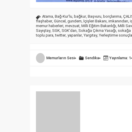
Atama
,
Bağ-Kur’lu
,
bağkur
,
Başvuru
,
borçlanma
,
ÇAL
flaşhaber
,
Güncel
,
gundem
,
İçişleri Bakanı
,
imkanından
,
i
memur haberleri
,
mevzuat
,
Milli Eğitim Bakanlığı
,
Milli S
Sayıştay
,
SGK
,
SGK’dan
,
Sokağa Çıkma Yasağı
,
sokağa 
toplu para
,
twitter
,
yapanlar
,
Yargıtay
,
Yerleştirme sonuçla
Memurların Sesi
Sendika
Yayınlama: 1