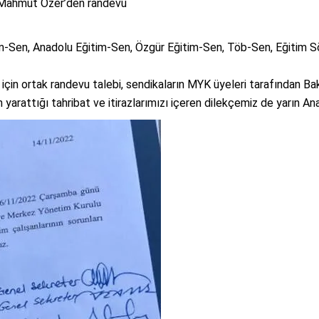
nı Mahmut Özer’den randevu
im-Sen, Anadolu Eğitim-Sen, Özgür Eğitim-Sen, Töb-Sen, Eğitim S
in ortak randevu talebi, sendikaların MYK üyeleri tarafından Baka
ın yarattığı tahribat ve itirazlarımızı içeren dilekçemiz de yarın