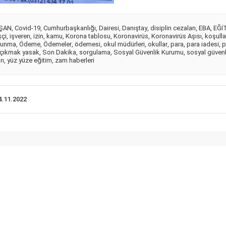
IŞAN
,
Covid-19
,
Cumhurbaşkanlığı
,
Dairesi
,
Danıştay
,
disiplin cezaları
,
EBA
,
EĞİ
şçi
,
işveren
,
izin
,
kamu
,
Korona tablosu
,
Koronavirüs
,
Koronavirüs Aşısı
,
koşulla
avunma
,
Ödeme
,
Ödemeler
,
ödemesi
,
okul müdürleri
,
okullar
,
para
,
para iadesi
,
p
çıkmak yasak
,
Son Dakika
,
sorgulama
,
Sosyal Güvenlik Kurumu
,
sosyal güven
rı
,
yüz yüze eğitim
,
zam haberleri
4.11.2022