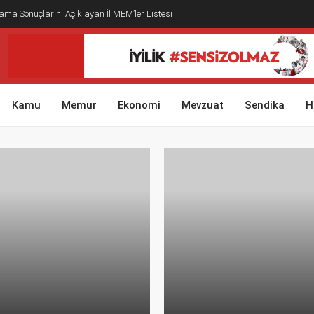
ma Sonuçlarını Açıklayan İl MEM’ler Listesi
Kamu
Memur
Ekonomi
Mevzuat
Sendika
H