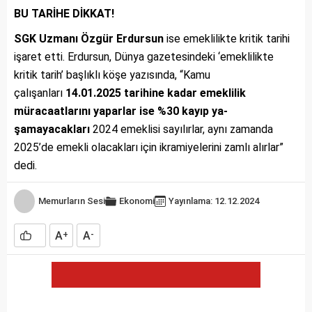
BU TARİHE DİKKAT!
SGK Uzmanı Özgür Erdursun
ise emeklilikte kritik tarihi
işaret etti. Erdursun, Dünya gazetesindeki ‘emeklilikte
kritik tarih’ başlıklı köşe yazısında, “Kamu
çalışanları
14.01.2025 tarihine kadar emeklilik
müracaatlarını yaparlar ise %30 kayıp ya­
şamayacakları
2024 emek­lisi sayılırlar, aynı zaman­da
2025’de emekli olacakla­rı için ikramiyelerini zamlı alırlar”
dedi.
Memurların Sesi
Ekonomi
Yayınlama: 12.12.2024
A
A
+
-