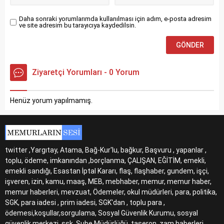
Daha sonraki yorumlarımda kullanılması için adım, e-posta adresim
ve site adresim bu tarayıcıya kaydedilsin.
Ziyaretçi Yorumları - 0 Yorum
Henüz yorum yapılmamış.
twitter ,Yargıtay, Atama, Bağ-Kur'lu, bağkur, Başvuru , yapanlar ,
toplu, ödeme, imkanından ,borçlanma, ÇALIŞAN, EĞİTİM, emekli,
emekli sandığı, Esastan İptal Kararı, flaş, flaşhaber, gundem, işçi,
işveren, izin, kamu, maaş, MEB, mebhaber, memur, memur haber,
memur haberleri, mevzuat, Ödemeler, okul müdürleri, para, politika,
SGK, para iadesi , prim iadesi, SGK'dan , toplu para ,
ödemesi,koşullar,sorgulama, Sosyal Güvenlik Kurumu, sosyal
güvenlik merkezi, ssk, Şube Müdürlüğü, taşeron, zam haberleri,