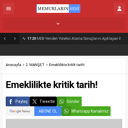
İstanbul,
26
°C
Kapalı
17:20
MEB Yeniden Yönetici Atama Sonuçlarını Açıklayan İl MEM’ler Listesi
Anasayfa
2. MANŞET
Emeklilikte kritik tarih!
Emeklilikte kritik tarih!
Paylaş
Tweetle
Gönder
ABONE OL
Whatsapp Kanalımız