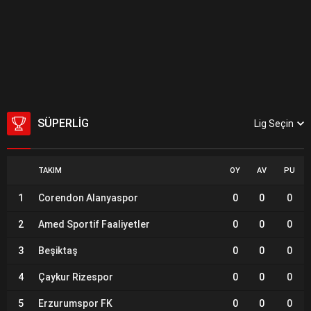
SÜPERLIG
Lig Seçin
TAKIM
OY
AV
PU
1
Corendon Alanyaspor
0
0
0
2
Amed Sportif Faaliyetler
0
0
0
3
Beşiktaş
0
0
0
4
Çaykur Rizespor
0
0
0
5
Erzurumspor FK
0
0
0