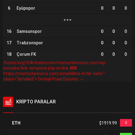
6
Eyüpspor
0
0
0
16
Samsunspor
0
0
0
17
Trabzonspor
0
0
0
18
Çorum FK
0
0
0
/home/xng104mhabercom/memurlarinsesi.com/wp-
includes/link-template.php on line
409
https://memurlarinsesi.com/emeklilikte-kritik-tarih/"
class="detailed"> Detaylı Puan Durumu →
KRİPTO PARALAR
ETH
$1919.99
0