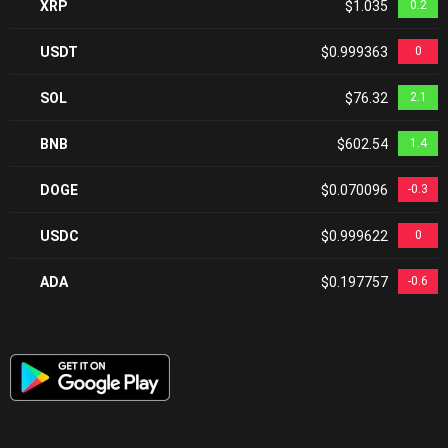
XRP
$1.035
0.2
USDT
$0.999363
0
SOL
$76.32
2.1
BNB
$602.54
1.4
DOGE
$0.070096
-0.3
USDC
$0.999622
0
ADA
$0.197757
-0.6