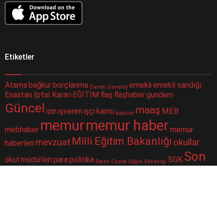
Etiketler
Atama
bağkur
borçlanma
emekli
emekli sandığı
Dairesi
Danıştay
Esastan İptal Kararı
EĞİTİM
flaş
flaşhaber
gundem
Güncel
maaş
izin
işveren
işçi
kamu
MEB
koşullar
memur
memur haber
mebhaber
memur
Milli Eğitim Bakanlığı
mevzuat
okullar
haberleri
Son
okul müdürleri
para
politika
SGK
Resmi Gazete
Sağlık Bakanlığı
Dakika
sorgulama
sondakika
sosyal güvenlik
Sosyal Güvenlik Kurumu
ssk
taşeron
ÇALIŞAN
Şube
merkezi
yüz yüze eğitim
toplu para
twitter
Müdürlüğü