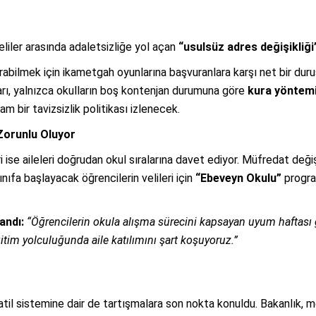
eliler arasında adaletsizliğe yol açan
“usulsüz adres değişikliği
rabilmek için ikametgah oyunlarına başvuranlara karşı net bir duru
arı, yalnızca okulların boş kontenjan durumuna göre
kura yöntemi
 bir tavizsizlik politikası izlenecek.
 Zorunlu Oluyor
i ise aileleri doğrudan okul sıralarına davet ediyor. Müfredat değiş
ınıfa başlayacak öğrencilerin velileri için
“Ebeveyn Okulu”
program
andı:
“Öğrencilerin okula alışma sürecini kapsayan uyum haftası g
itim yolculuğunda aile katılımını şart koşuyoruz.”
 tatil sistemine dair de tartışmalara son nokta konuldu. Bakanlık