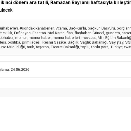
e
ikinci dönem ara tatili, Ramazan Bayramı haftasıyla birleştir
ulacak.
rhaberleri
,
#sondakikahaberleri
,
Atama
,
Bağ-Kur’lu
,
bağkur
,
Başvuru
,
borçlan
meklilik
,
Enflasyon
,
Esastan İptal Kararı
,
flaş
,
flaşhaber
,
Güncel
,
gundem
,
habe
ebhaber
,
memur
,
memur haber
,
memur haberleri
,
mevzuat
,
Milli Eğitim Bakanlığ
desi
,
politika
,
prim iadesi
,
Resmi Gazete
,
Sağlık
,
Sağlık Bakanlığı
,
Sayıştay
,
SG
ube Müdürlüğü
,
tarih
,
taşeron
,
Ticaret Bakanlığı
,
toplu
,
toplu para
,
Türkiye
,
twit
nlama: 24.06.2026