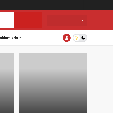
İstanbul,
33
°C
Açık
akkımızda