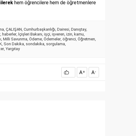
ilerek
hem öğrencilere hem de öğretmenlere
ma
,
ÇALIŞAN
,
Cumhurbaşkanlığı
,
Dairesi
,
Danıştay
,
r
,
haberler
,
İçişleri Bakanı
,
işçi
,
işveren
,
izin
,
kamu
,
ı
,
Milli Savunma
,
Ödeme
,
Ödemeler
,
öğrenci
,
Öğretmen
,
K
,
Son Dakika
,
sondakika
,
sorgulama
,
ter
,
Yargıtay
A
A
+
-