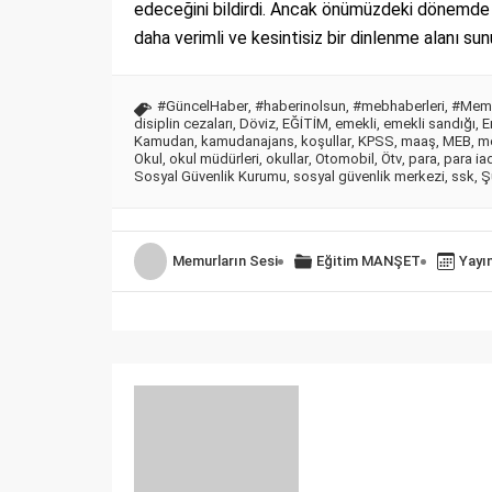
edeceğini bildirdi. Ancak önümüzdeki dönemd
daha verimli ve kesintisiz bir dinlenme alanı sun
#GüncelHaber
,
#haberinolsun
,
#mebhaberleri
,
#Memu
disiplin cezaları
,
Döviz
,
EĞİTİM
,
emekli
,
emekli sandığı
,
E
Kamudan
,
kamudanajans
,
koşullar
,
KPSS
,
maaş
,
MEB
,
m
Okul
,
okul müdürleri
,
okullar
,
Otomobil
,
Ötv
,
para
,
para ia
Sosyal Güvenlik Kurumu
,
sosyal güvenlik merkezi
,
ssk
,
Ş
Memurların Sesi
Eğitim
MANŞET
Yayı