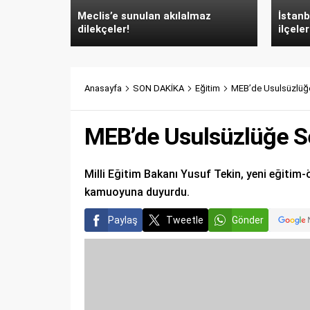
Meclis’e sunulan akılalmaz
İstanb
dilekçeler!
ilçeler
Anasayfa
SON DAKİKA
Eğitim
MEB’de Usulsüzlüğe
MEB’de Usulsüzlüğe Se
Milli Eğitim Bakanı Yusuf Tekin, yeni eğitim-ö
kamuoyuna duyurdu.
Paylaş
Tweetle
Gönder