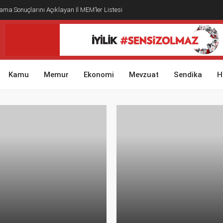
ma Sonuçlarını Açıklayan İl MEM’ler Listesi
Kamu
Memur
Ekonomi
Mevzuat
Sendika
H