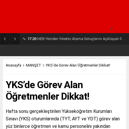
29° /
24°
Pazartesi
açık
30° /
24°
17:20
MEB Yeniden Yönetici Atama Sonuçlarını Açıklayan İl MEM’ler Listesi
Anasayfa
MANŞET
YKS’de Görev Alan Öğretmenler Dikkat!
YKS’de Görev Alan
Öğretmenler Dikkat!
Hafta sonu gerçekleştirilen Yükseköğretim Kurumları
Sınavı (YKS) oturumlarında (TYT, AYT ve YDT) görev alan
yüz binlerce öğretmen ve kamu personelini yakından