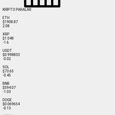
KRİPTO PARALAR
ETH
$1908.87
2.08
XRP
$1.048
-1.6
USDT
$0.998833
-0.02
SOL
$73.65
-0.45
BNB
$594.07
-1.03
DOGE
$0.069654
-0.13