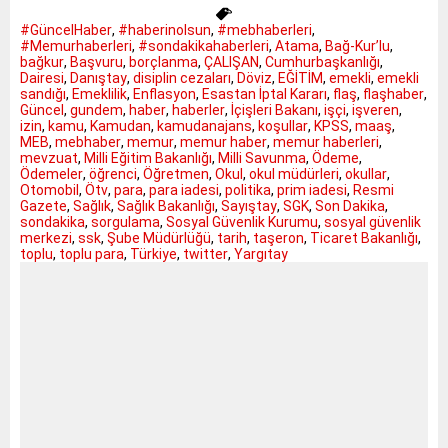
#GüncelHaber
,
#haberinolsun
,
#mebhaberleri
,
#Memurhaberleri
,
#sondakikahaberleri
,
Atama
,
Bağ-Kur’lu
,
bağkur
,
Başvuru
,
borçlanma
,
ÇALIŞAN
,
Cumhurbaşkanlığı
,
Dairesi
,
Danıştay
,
disiplin cezaları
,
Döviz
,
EĞİTİM
,
emekli
,
emekli
sandığı
,
Emeklilik
,
Enflasyon
,
Esastan İptal Kararı
,
flaş
,
flaşhaber
,
Güncel
,
gundem
,
haber
,
haberler
,
İçişleri Bakanı
,
işçi
,
işveren
,
izin
,
kamu
,
Kamudan
,
kamudanajans
,
koşullar
,
KPSS
,
maaş
,
MEB
,
mebhaber
,
memur
,
memur haber
,
memur haberleri
,
mevzuat
,
Milli Eğitim Bakanlığı
,
Milli Savunma
,
Ödeme
,
Ödemeler
,
öğrenci
,
Öğretmen
,
Okul
,
okul müdürleri
,
okullar
,
Otomobil
,
Ötv
,
para
,
para iadesi
,
politika
,
prim iadesi
,
Resmi
Gazete
,
Sağlık
,
Sağlık Bakanlığı
,
Sayıştay
,
SGK
,
Son Dakika
,
sondakika
,
sorgulama
,
Sosyal Güvenlik Kurumu
,
sosyal güvenlik
merkezi
,
ssk
,
Şube Müdürlüğü
,
tarih
,
taşeron
,
Ticaret Bakanlığı
,
toplu
,
toplu para
,
Türkiye
,
twitter
,
Yargıtay