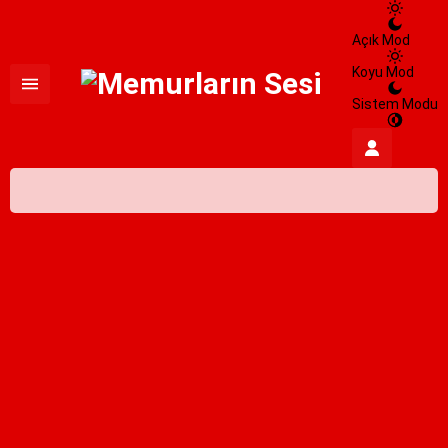
Açık Mod
Koyu Mod
Sistem Modu
İstanbul,
25
°C
Açık
İstanbul
İlçe Seçin
06 Ağustos 2026
25°
açık
HİSSEDİLEN
26°
NEM
%100
RÜZGAR
4.24 m/s
Cuma
açık
31° /
26°
Cumartesi
açık
31° /
24°
Pazar
açık