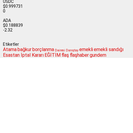
USDC
$0.999731
0
ADA
$0.188839
-2.32
Etiketler
Atama
bağkur
borçlanma
emekli
emekli sandığı
Dairesi
Danıştay
Esastan İptal Kararı
EĞİTİM
flaş
flaşhaber
gundem
Güncel
maaş
izin
işveren
işçi
kamu
MEB
koşullar
memur
memur haber
mebhaber
memur
Milli Eğitim Bakanlığı
mevzuat
okullar
haberleri
Son
okul müdürleri
para
politika
SGK
Resmi Gazete
Sağlık Bakanlığı
Dakika
sorgulama
sondakika
Sosyal Güvenlik Kurumu
sosyal güvenlik
ssk
taşeron
ÇALIŞAN
Şube
merkezi
toplu para
twitter
yüz yüze eğitim
Müdürlüğü
iletişim haberbilgi@hotmail.comSitede yayımlanan yazılar ve
yorumlardan yazarları sorumludur. Yayımlanan yorumlardan Haber
sitemiz sorumlu tutulamaz. Sitedeki tüm harici linkler ayrı bir
sayfada açılır. Sitemizde yayımlanan haber, köşe yazıları ve