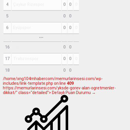
4
Çaykur Rizespor
0
0
0
5
Erzurumspor FK
0
0
0
6
Eyüpspor
0
0
0
16
Samsunspor
0
0
0
17
Trabzonspor
0
0
0
18
Çorum FK
0
0
0
/home/xng104mhabercom/memurlarinsesi.com/wp-
includes/link-template.php on line
409
https://memurlarinsesi.com/yksde-gorev-alan-ogretmenler-
dikkat/" class="detailed"> Detaylı Puan Durumu →