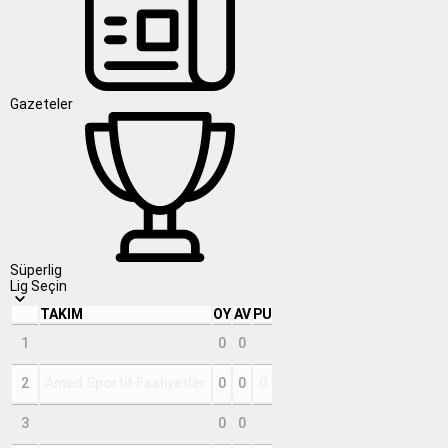
Gazeteler
Süperlig
Lig Seçin
TAKIM
OY
AV
PU
1
Corendon Alanyaspor
0
0
0
2
Amed Sportif Faaliyetler
0
0
0
3
Beşiktaş
0
0
0