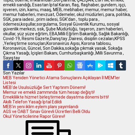
emekli sandığı, Esastan İptal Kararı, flaş, flaşhaber, gundem, işçi,
işveren, izin, kamu, maaş, MEB, mebhaber, memur, memur haber,
memur haberleri, mevzuat, Ödemeler, okul müdürleri, para, politika,
SGK, para iadesi , prim iadesi, SGK'dan , toplu para ,
ödemesi,koşullar,sorgulama, Sosyal Güvenlik Kurumu, sosyal
güvenlik merkezi, ssk, Şube Müdürlüğü, taşeron, zam haberleri,
okullar, yüz yüze eğitim, EBA,Milli Eğitim Bakanlığı, Sağlık Bakanlığı,
Covid-19, Resmi Gazete,Danıştay ,Dairesi, disiplin cezaları,KPSS
,Yerleştirme sonuçları,Koronavirüs Aşısı, Korona tablosu,
Koronavirüs, Güncel, Son Dakika,sokağa çıkmak yasak, Sokağa
Çıkma Yasağı, İçişleri Bakanı, Cumhurbaşkanlığı ,Milli Savunma ,
Sayıştay
Son Yazılar
MEB Yeniden Yönetici Atama Sonuçlarını Açıklayan İl MEM’ler
Listesi
MEB’de Usulsüzlüğe Sert Yaptırım Dönemi!
Memur ve emekli zammında tüm hesap değişti!
Emeklilikte hizmet birleştirmede dayatma dönemi bitti!
Akıllı Telefon Yasağı İptal Edildi
MEB’in yeni iklim eylem planı yayımlandı
AGS ve ÖABT Sınav Görevli Ücretleri Belli Oldu
Okul Yöneticilerine Rapor Görevi!