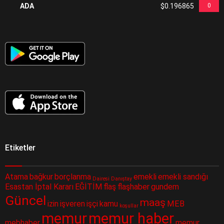
ADA
$0.196865
0
Etiketler
Atama
bağkur
borçlanma
emekli
emekli sandığı
Dairesi
Danıştay
Esastan İptal Kararı
EĞİTİM
flaş
flaşhaber
gundem
Güncel
maaş
izin
işveren
işçi
kamu
MEB
koşullar
memur
memur haber
mebhaber
memur