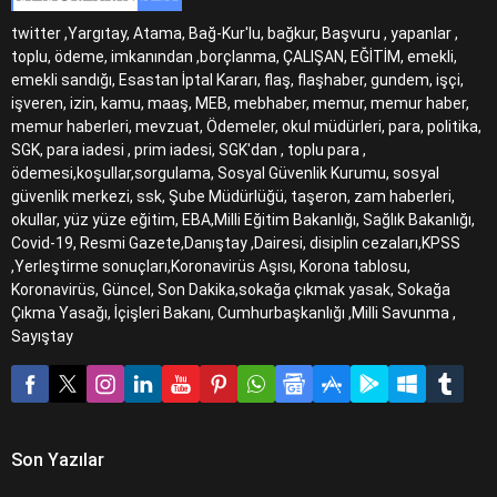
twitter ,Yargıtay, Atama, Bağ-Kur'lu, bağkur, Başvuru , yapanlar ,
toplu, ödeme, imkanından ,borçlanma, ÇALIŞAN, EĞİTİM, emekli,
emekli sandığı, Esastan İptal Kararı, flaş, flaşhaber, gundem, işçi,
işveren, izin, kamu, maaş, MEB, mebhaber, memur, memur haber,
memur haberleri, mevzuat, Ödemeler, okul müdürleri, para, politika,
SGK, para iadesi , prim iadesi, SGK'dan , toplu para ,
ödemesi,koşullar,sorgulama, Sosyal Güvenlik Kurumu, sosyal
güvenlik merkezi, ssk, Şube Müdürlüğü, taşeron, zam haberleri,
okullar, yüz yüze eğitim, EBA,Milli Eğitim Bakanlığı, Sağlık Bakanlığı,
Covid-19, Resmi Gazete,Danıştay ,Dairesi, disiplin cezaları,KPSS
,Yerleştirme sonuçları,Koronavirüs Aşısı, Korona tablosu,
Koronavirüs, Güncel, Son Dakika,sokağa çıkmak yasak, Sokağa
Çıkma Yasağı, İçişleri Bakanı, Cumhurbaşkanlığı ,Milli Savunma ,
Sayıştay
Son Yazılar