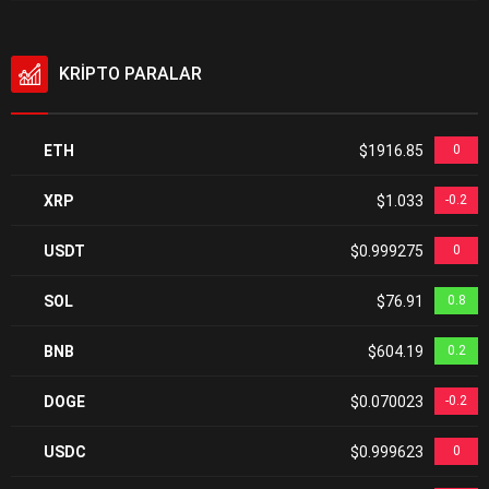
KRİPTO PARALAR
ETH
$1916.85
0
XRP
$1.033
-0.2
USDT
$0.999275
0
SOL
$76.91
0.8
BNB
$604.19
0.2
DOGE
$0.070023
-0.2
USDC
$0.999623
0