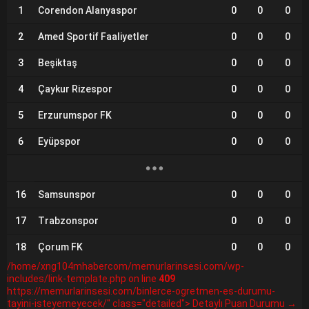
1
Corendon Alanyaspor
0
0
0
2
Amed Sportif Faaliyetler
0
0
0
3
Beşiktaş
0
0
0
4
Çaykur Rizespor
0
0
0
5
Erzurumspor FK
0
0
0
6
Eyüpspor
0
0
0
16
Samsunspor
0
0
0
17
Trabzonspor
0
0
0
18
Çorum FK
0
0
0
/home/xng104mhabercom/memurlarinsesi.com/wp-
includes/link-template.php on line
409
https://memurlarinsesi.com/binlerce-ogretmen-es-durumu-
tayini-isteyemeyecek/" class="detailed"> Detaylı Puan Durumu →