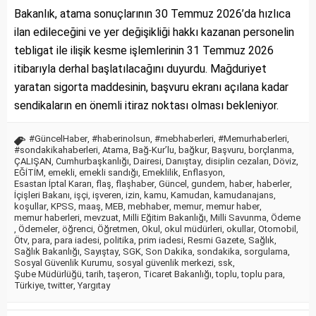
Bakanlık, atama sonuçlarının 30 Temmuz 2026’da hızlıca
ilan edileceğini ve yer değişikliği hakkı kazanan personelin
tebligat ile ilişik kesme işlemlerinin 31 Temmuz 2026
itibarıyla derhal başlatılacağını duyurdu. Mağduriyet
yaratan sigorta maddesinin, başvuru ekranı açılana kadar
sendikaların en önemli itiraz noktası olması bekleniyor.
#GüncelHaber
,
#haberinolsun
,
#mebhaberleri
,
#Memurhaberleri
,
#sondakikahaberleri
,
Atama
,
Bağ-Kur’lu
,
bağkur
,
Başvuru
,
borçlanma
,
ÇALIŞAN
,
Cumhurbaşkanlığı
,
Dairesi
,
Danıştay
,
disiplin cezaları
,
Döviz
,
EĞİTİM
,
emekli
,
emekli sandığı
,
Emeklilik
,
Enflasyon
,
Esastan İptal Kararı
,
flaş
,
flaşhaber
,
Güncel
,
gundem
,
haber
,
haberler
,
İçişleri Bakanı
,
işçi
,
işveren
,
izin
,
kamu
,
Kamudan
,
kamudanajans
,
koşullar
,
KPSS
,
maaş
,
MEB
,
mebhaber
,
memur
,
memur haber
,
memur haberleri
,
mevzuat
,
Milli Eğitim Bakanlığı
,
Milli Savunma
,
Ödeme
,
Ödemeler
,
öğrenci
,
Öğretmen
,
Okul
,
okul müdürleri
,
okullar
,
Otomobil
,
Ötv
,
para
,
para iadesi
,
politika
,
prim iadesi
,
Resmi Gazete
,
Sağlık
,
Sağlık Bakanlığı
,
Sayıştay
,
SGK
,
Son Dakika
,
sondakika
,
sorgulama
,
Sosyal Güvenlik Kurumu
,
sosyal güvenlik merkezi
,
ssk
,
Şube Müdürlüğü
,
tarih
,
taşeron
,
Ticaret Bakanlığı
,
toplu
,
toplu para
,
Türkiye
,
twitter
,
Yargıtay