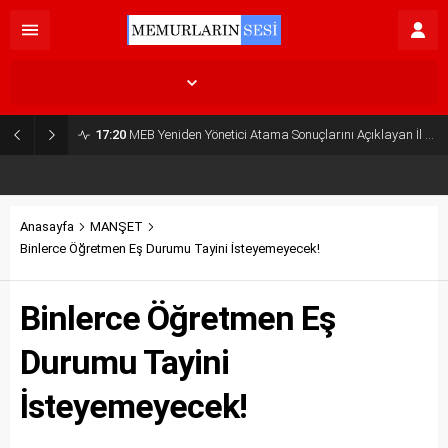
İstanbul,
30
°C
Açık
17:20
MEB Yeniden Yönetici Atama Sonuçlarını Açıklayan İl MEM’ler Listesi
Anasayfa
MANŞET
Binlerce Öğretmen Eş Durumu Tayini İsteyemeyecek!
Binlerce Öğretmen Eş
Durumu Tayini
İsteyemeyecek!