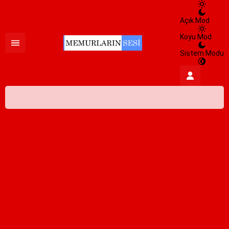
Açık Mod
Koyu Mod
Sistem Modu
İstanbul,
31
°C
Açık
İstanbul
İlçe Seçin
HİSSEDİLEN
38°
08 Ağustos 2026
31°
NEM
%100
açık
RÜZGAR
4.75 m/s
Pazar
açık
30° /
25°
Pazartesi