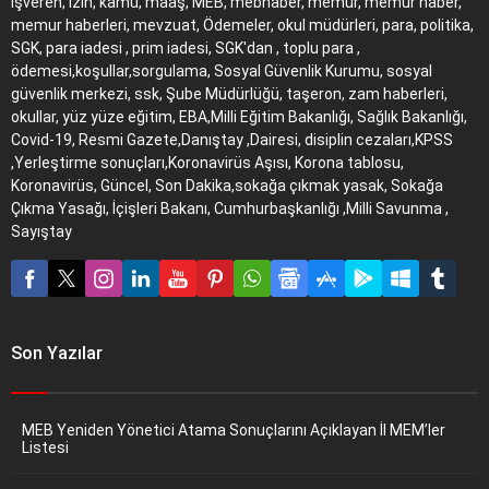
işveren, izin, kamu, maaş, MEB, mebhaber, memur, memur haber,
memur haberleri, mevzuat, Ödemeler, okul müdürleri, para, politika,
SGK, para iadesi , prim iadesi, SGK'dan , toplu para ,
ödemesi,koşullar,sorgulama, Sosyal Güvenlik Kurumu, sosyal
güvenlik merkezi, ssk, Şube Müdürlüğü, taşeron, zam haberleri,
okullar, yüz yüze eğitim, EBA,Milli Eğitim Bakanlığı, Sağlık Bakanlığı,
Covid-19, Resmi Gazete,Danıştay ,Dairesi, disiplin cezaları,KPSS
,Yerleştirme sonuçları,Koronavirüs Aşısı, Korona tablosu,
Koronavirüs, Güncel, Son Dakika,sokağa çıkmak yasak, Sokağa
Çıkma Yasağı, İçişleri Bakanı, Cumhurbaşkanlığı ,Milli Savunma ,
Sayıştay
Son Yazılar
MEB Yeniden Yönetici Atama Sonuçlarını Açıklayan İl MEM’ler
Listesi