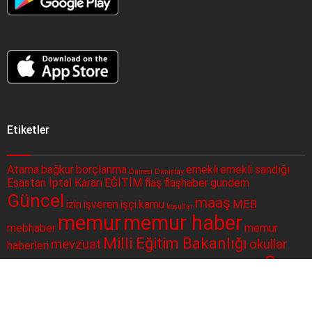
Etiketler
Atama
bağkur
borçlanma
emekli
emekli sandığı
Dairesi
Danıştay
Esastan İptal Kararı
EĞİTİM
flaş
flaşhaber
gundem
Güncel
maaş
izin
işveren
işçi
kamu
MEB
koşullar
memur
memur haber
mebhaber
memur
Milli Eğitim Bakanlığı
mevzuat
okullar
haberleri
Son
okul müdürleri
para
politika
SGK
Resmi Gazete
Sağlık Bakanlığı
Dakika
sorgulama
sondakika
Sosyal Güvenlik Kurumu
sosyal güvenlik
ssk
taşeron
ÇALIŞAN
Şube
merkezi
toplu para
twitter
yüz yüze eğitim