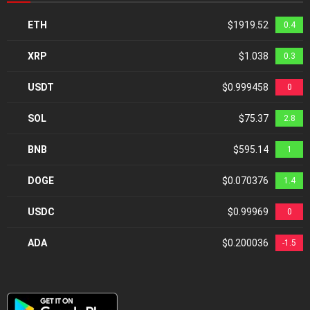
ETH
$1919.52
0.4
XRP
$1.038
0.3
USDT
$0.999458
0
SOL
$75.37
2.8
BNB
$595.14
1
DOGE
$0.070376
1.4
USDC
$0.99969
0
ADA
$0.200036
-1.5