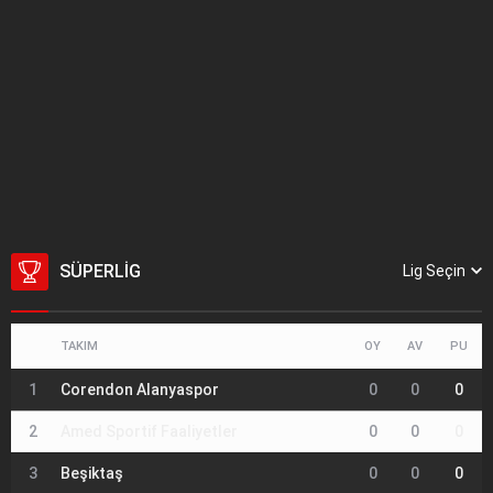
SÜPERLIG
Lig Seçin
TAKIM
OY
AV
PU
1
Corendon Alanyaspor
0
0
0
2
Amed Sportif Faaliyetler
0
0
0
3
Beşiktaş
0
0
0