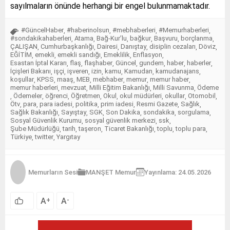
sayılmaların önünde herhangi bir engel bulunmamaktadır.
#GüncelHaber
#haberinolsun
#mebhaberleri
#Memurhaberleri
,
,
,
,
#sondakikahaberleri
Atama
Bağ-Kur’lu
bağkur
Başvuru
borçlanma
,
,
,
,
,
,
ÇALIŞAN
Cumhurbaşkanlığı
Dairesi
Danıştay
disiplin cezaları
Döviz
,
,
,
,
,
,
EĞİTİM
emekli
emekli sandığı
Emeklilik
Enflasyon
,
,
,
,
,
Esastan İptal Kararı
flaş
flaşhaber
Güncel
gundem
haber
haberler
,
,
,
,
,
,
,
İçişleri Bakanı
işçi
işveren
izin
kamu
Kamudan
kamudanajans
,
,
,
,
,
,
,
koşullar
KPSS
maaş
MEB
mebhaber
memur
memur haber
,
,
,
,
,
,
,
memur haberleri
mevzuat
Milli Eğitim Bakanlığı
Milli Savunma
Ödeme
,
,
,
,
Ödemeler
öğrenci
Öğretmen
Okul
okul müdürleri
okullar
Otomobil
,
,
,
,
,
,
,
,
Ötv
para
para iadesi
politika
prim iadesi
Resmi Gazete
Sağlık
,
,
,
,
,
,
,
Sağlık Bakanlığı
Sayıştay
SGK
Son Dakika
sondakika
sorgulama
,
,
,
,
,
,
Sosyal Güvenlik Kurumu
sosyal güvenlik merkezi
ssk
,
,
,
Şube Müdürlüğü
tarih
taşeron
Ticaret Bakanlığı
toplu
toplu para
,
,
,
,
,
,
Türkiye
twitter
Yargıtay
,
,
Memurların Sesi
MANŞET
Memur
Yayınlama: 24.05.2026
A
A
+
-