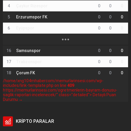
4
Çaykur Rizespor
0
0
0
5
Erzurumspor FK
0
0
0
6
Eyüpspor
0
0
0
16
Samsunspor
0
0
0
17
Trabzonspor
0
0
0
18
Çorum FK
0
0
0
/home/xng104mhabercom/memurlarinsesi.com/wp-
includes/link-template.php on line
409
https://memurlarinsesi.com/ogretmenlerin-bayram-donusu-
saglik-raporlari-incelenecek/" class="detailed"> Detaylı Puan
Durumu →
KRİPTO PARALAR