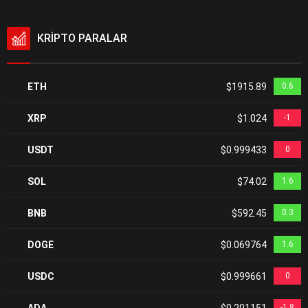
KRİPTO PARALAR
ETH
$1915.89
0.6
XRP
$1.024
-1
USDT
$0.999433
0
SOL
$74.02
1.6
BNB
$592.45
0.3
DOGE
$0.069764
1.6
USDC
$0.999661
0
ADA
$0.201151
-1.8