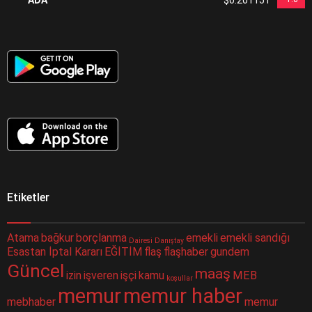
Etiketler
Atama
bağkur
borçlanma
emekli
emekli sandığı
Dairesi
Danıştay
Esastan İptal Kararı
EĞİTİM
flaş
flaşhaber
gundem
Güncel
maaş
izin
işveren
işçi
kamu
MEB
koşullar
memur
memur haber
mebhaber
memur