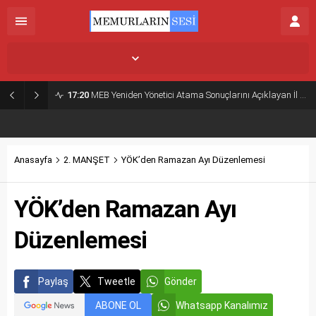
İstanbul,
26
°C
Açık
17:20
MEB Yeniden Yönetici Atama Sonuçlarını Açıklayan İl MEM’ler Listesi
Anasayfa
2. MANŞET
YÖK’den Ramazan Ayı Düzenlemesi
YÖK’den Ramazan Ayı
Düzenlemesi
Paylaş
Tweetle
Gönder
ABONE OL
Whatsapp Kanalımız