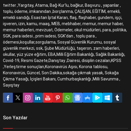
twitter ,Yargıtay, Atama, Bağ-Kur'lu, bağkur, Başvuru , yapanlar ,
toplu, ödeme, imkanından ,borçlanma, ÇALIŞAN, EĞİTİM, emekli,
emekli sandığı, Esastan İptal Kararı, flaş, flaşhaber, gundem, işçi,
işveren, izin, kamu, maaş, MEB, mebhaber, memur, memur haber,
memur haberleri, mevzuat, Ödemeler, okul müdürleri, para, politika,
SGK, para iadesi , prim iadesi, SGK'dan , toplu para ,
ödemesi,koşullar,sorgulama, Sosyal Güvenlik Kurumu, sosyal
güvenlik merkezi, ssk, Şube Müdürlüğü, taşeron, zam haberleri,
okullar, yüz yüze eğitim, EBA,Milli Eğitim Bakanlığı, Sağlık Bakanlığı,
Covid-19, Resmi Gazete,Danıştay ,Dairesi, disiplin cezaları,KPSS
,Yerleştirme sonuçları,Koronavirüs Aşısı, Korona tablosu,
Koronavirüs, Güncel, Son Dakika,sokağa çıkmak yasak, Sokağa
Çıkma Yasağı, İçişleri Bakanı, Cumhurbaşkanlığı ,Milli Savunma ,
Sayıştay
Son Yazılar