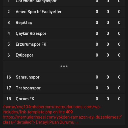
1
Corendon Alanyaspor
0
0
0
2
Amed Sportif Faaliyetler
0
0
0
3
Beşiktaş
0
0
0
4
Çaykur Rizespor
0
0
0
5
Erzurumspor FK
0
0
0
6
Eyüpspor
0
0
0
16
Samsunspor
0
0
0
17
Trabzonspor
0
0
0
18
Çorum FK
0
0
0
/home/xng104mhabercom/memurlarinsesi.com/wp-
includes/link-template.php on line
409
https://memurlarinsesi.com/yokden-ramazan-ayi-duzenlemesi/"
class="detailed"> Detaylı Puan Durumu →