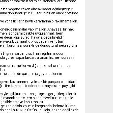
Atılan demokratik adımları, sendikal örgütlenme
k hatta yegane etken olacak kadar ağırlaşmıştır.
orununa dönüşmüştür. Bu sorun bir an önce çözüme
ve yöneticilerin keyfî kararlarına bırakılmamalıdır.
yönelik çalışmalar yapılmalıdır. Anayasal bir hak
retmen istihdamı birlikte uygulanmalı; hem
r değişikliği süreci hayata geçirilmelidir.
 liyakat, uzmanlık, bilgi, beceri ve tutum
benin kurumsal sürekliliğe dönüştürülmesi eğitim
ettişi ve yardımcısı, il milli eğitim müdür
rında görev yapanlardan, aranan hizmet süresini
dımcı hizmetler ve diğer hizmet sınıflarında
ıdır.
melerinin ön şartının iş güvencelerinin
evre kavramının ayrılmaz bir parçası olan idari
retim tazminatı, döner sermaye katkı payı gibi
ebiyle ilgili kurumlarca çalışma gerçekleştirilerek
layacak bir sistem bir an evvel kurulmalı, aile
r şekilde ortaya konulmalıdır.
gelirse gelsin zalimin karşısında, haksızlık kime
in değil hukukun üstünlüğü için, sözde değil özde