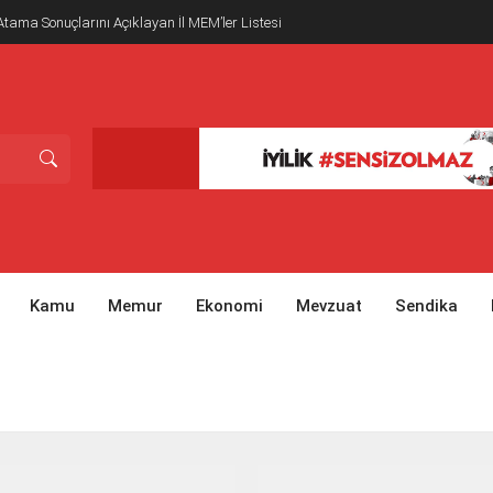
tama Sonuçlarını Açıklayan İl MEM’ler Listesi
Kamu
Memur
Ekonomi
Mevzuat
Sendika