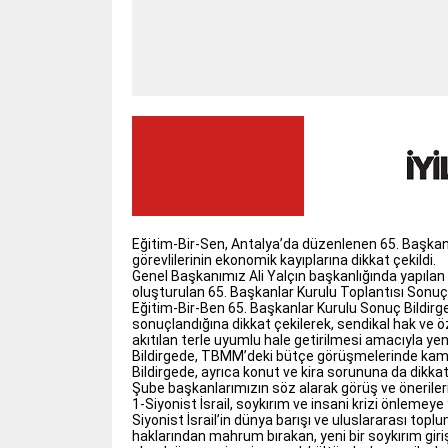
Eğitim-Bir-Sen, Antalya’da düzenlenen 65. Başkanla
görevlilerinin ekonomik kayıplarına dikkat çekildi.
Genel Başkanımız Ali Yalçın başkanlığında yapılan t
oluşturulan 65. Başkanlar Kurulu Toplantısı Sonuç 
Eğitim-Bir-Ben 65. Başkanlar Kurulu Sonuç Bildir
sonuçlandığına dikkat çekilerek, sendikal hak ve ö
akıtılan terle uyumlu hale getirilmesi amacıyla yen
Bildirgede, TBMM’deki bütçe görüşmelerinde kamu 
Bildirgede, ayrıca konut ve kira sorununa da dikkat
Şube başkanlarımızın söz alarak görüş ve önerileri
1-Siyonist İsrail, soykırım ve insani krizi önlemey
Siyonist İsrail’in dünya barışı ve uluslararası topl
haklarından mahrum bırakan, yeni bir soykırım giriş