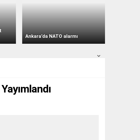
açık
31° /
24°
Pazar
açık
30° /
24°
t
Pazartesi
Ankara’da NATO alarmı
açık
30° /
24°
i Yayımlandı