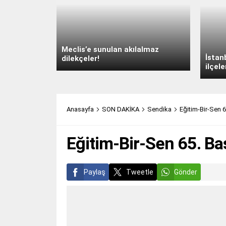
Meclis’e sunulan akılalmaz
İstan
dilekçeler!
ilçele
Anasayfa
SON DAKİKA
Sendika
Eğitim-Bir-Sen 
Eğitim-Bir-Sen 65. Ba
Paylaş
Tweetle
Gönder