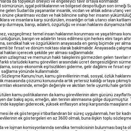
nlarda da topyekün önleyici ve engelleyici tavır ortaya konmalıdır.
el sömürünün, işgal politikalarının ve bölgesel despotluğun son örneği 
e gelen Sudan’da yaşananlar insanlık, vicdan ve ahlak adına utanç ver
k önüne çıkarılması vicdan ve hak bilincine sahip her insanın yükümlülü
ra ve insanlara karşı sürdürülen, insanlığın ortak utancı olan katliamla
e karşı durmaya, barışı, adaleti, özgürlüğü ve insan haklarını dünyamıza 
edilmez, vazgeçilmez temel insan haklarının korunması ve yaşatılması ko
lüğünün, barışın ve adaletin tesis edilmesi için herkes elini taşın altı
sına, sendikal hak ve özgürlüklerin anayasada en geniş biçimde yer al
nemli bir fırsat ve dönüm noktası olarak bakılmalıdır. Anayasada çalışm
al hakları içerecek şekilde yer alması sağlanmalıdır.
nin uzlaşmaz ve memurun haklı taleplerini görmezden gelen tavırları 
rklı statüdeki kamu görevlileri arasındaki ücret dengesizliğinin sürme
sağlama, sosyo-ekonomik eşitsizlikleri giderme, gelir dağılımı ve fırsat e
nı sağlama yönünde kullanmalıdır.
lu Sözleşme Kanunu’nun, kamu görevlilerinin mali, sosyal, özlük hakların
lık masasında çözümü konusunda artık yetersiz kaldığı ortaya çıkmıştır
normları ekseninde, emeğin değeriyle ve akıtılan terle uyumlu hale getir
ülen kamu politikalarının da kamu görevlilerinin alım gücünü zayıflattığ
n dar bakış açısı, emeğin, alın terinin alınmasına gölge düşürmüştür.
inde kayıpları giderecek, yüksek enflasyon ateşi karşısında maaşların
i ile ek göstergeyi irtibatlandıran bir süreç uygulanmalı, her bir kad
vlilerinin ek göstergeleri en az 3600 olmalı, buna ilişkin toplu sözleş
ında ve lojman komisyonlarında sendika temsilcisinin bulunması başta