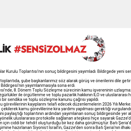
r Kurulu Toplantısı’nın sonuç bildirgesini yayımladı. Bildirgede yeni sen
oplantıda, şube başkanlarımız söz alarak görüş ve önerilerini dile getir
Bildirgesi’nin yayımlanmasıyla sona erdi.
gesi’nde, 8. Dönem Toplu Sözleşme sürecinin kamu işvereninin uzlaşmaz
zgürlükler ile örgütlenme ve toplu pazarlık hakkının ILO ve uluslararası
i bir sendika ve toplu sözleşme kanunu çağrısı yapıldı.
görevlilerinin kayıplarını telafi edecek düzenlemelerin 2026 Yılı Mer
 çekilerek kamu görevlilerine kira yardımı yapılması gerektiği vurgulandı
ni paylaştığı toplantının ardından yayımlanan sonuç bildirgesinde yer al
e yönelik uluslararası protokolle sağlanan ateşkesi hiçe sayarak Gazze’de
um için ciddi bir tehdit oluşturduğu bir kez daha görülmüştür. Batı Şeria’d
imine hazırlanan Siyonist İsrail’in, Gazze’den sonra Batı Şeria’nın ilhakı