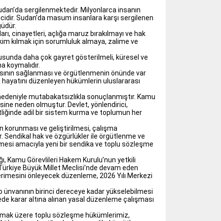
Sudan’da sergilenmektedir. Milyonlarca insanın
icidir. Sudan’da masum insanlara karşı sergilenen
ğüdür.
rı, cinayetleri, açlığa maruz bırakılmayı ve hak
hâkim kılmak için sorumluluk almaya, zalime ve
nusunda daha çok gayret gösterilmeli, küresel ve
na koymalıdır.
masının sağlanması ve örgütlenmenin önünde var
a hayatını düzenleyen hükümlerin uluslararası
nedeniyle mutabakatsızlıkla sonuçlanmıştır. Kamu
sine neden olmuştur. Devlet, yönlendirici,
şitliğinde adil bir sistem kurma ve toplumun her
ın korunması ve geliştirilmesi, çalışma
. Sendikal hak ve özgürlükler ile örgütlenme ve
ilmesi amacıyla yeni bir sendika ve toplu sözleşme
ı, Kamu Görevlileri Hakem Kurulu’nun yetkili
 Türkiye Büyük Millet Meclisi’nde devam eden
 erimesini önleyecek düzenleme, 2026 Yılı Merkezi
ro ünvanının birinci dereceye kadar yükselebilmesi
mede karar altına alınan yasal düzenleme çalışması
 olmak üzere toplu sözleşme hükümlerimiz,