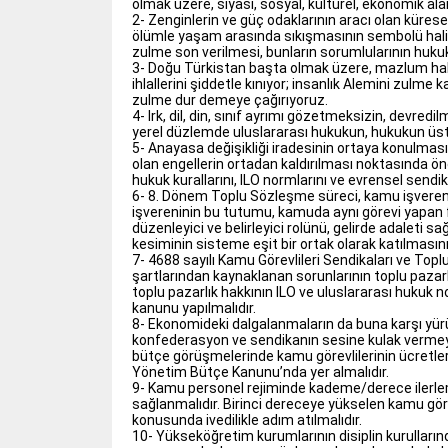
olmak üzere, siyasi, sosyal, kültürel, ekonomik ala
2- Zenginlerin ve güç odaklarının aracı olan küres
ölümle yaşam arasında sıkışmasının sembolü halin
zulme son verilmesi, bunların sorumlularının huku
3- Doğu Türkistan başta olmak üzere, mazlum halkla
ihlallerini şiddetle kınıyor; insanlık Alemini zulm
zulme dur demeye çağırıyoruz.
4- Irk, dil, din, sınıf ayrımı gözetmeksizin, devr
yerel düzlemde uluslararası hukukun, hukukun üstün
5- Anayasa değişikliği iradesinin ortaya konulma
olan engellerin ortadan kaldırılması noktasında ö
hukuk kurallarını, ILO normlarını ve evrensel sendik
6- 8. Dönem Toplu Sözleşme süreci, kamu işvereni
işvereninin bu tutumu, kamuda aynı görevi yapan fa
düzenleyici ve belirleyici rolünü, gelirde adaleti 
kesiminin sisteme eşit bir ortak olarak katılması
7- 4688 sayılı Kamu Görevlileri Sendikaları ve Top
şartlarından kaynaklanan sorunlarının toplu pazar
toplu pazarlık hakkının ILO ve uluslararası hukuk 
kanunu yapılmalıdır.
8- Ekonomideki dalgalanmaların da buna karşı yürüt
konfederasyon ve sendikanın sesine kulak vermeye
bütçe görüşmelerinde kamu görevlilerinin ücretler
Yönetim Bütçe Kanunu’nda yer almalıdır.
9- Kamu personel rejiminde kademe/derece ilerlemes
sağlanmalıdır. Birinci dereceye yükselen kamu göre
konusunda ivedilikle adım atılmalıdır.
10- Yükseköğretim kurumlarının disiplin kurullar