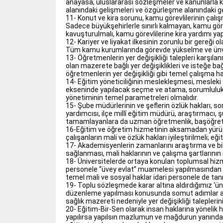
anayasa, uluslararası sözleşmeler ve kanunlarla 
alanındaki gelişmeleri ve özgürleşme alanındaki g
11- Konut ve kira sorunu, kamu görevlilerinin çalış
Sadece büyükşehirlerle sınırlı kalmayan, kamu gö
kavuşturulmalı, kamu görevlilerine kira yardımı yapı
12- Kariyer ve liyakat ilkesinin zorunlu bir gereği 
Tüm kamu kurumlarında görevde yükselme ve ünvan d
13- Öğretmenlerin yer değişikliği talepleri karşılan
olan mazerete bağlı yer değişiklikleri ve isteğe bağ
öğretmenlerin yer değişikliği gibi temel çalışma hak
14- Eğitim yöneticiliğinin meslekleşmesi, mesleki y
ekseninde yapılacak seçme ve atama, sorumlulukla 
yönetiminin temel parametreleri olmalıdır.
15- Şube müdürlerinin ve şeflerin özlük hakları, sor
yardımcısı, ilçe millî eğitim müdürü, araştırmacı
tamamlayanlara da uzman öğretmenlik, başöğretme
16-Eğitim ve öğretim hizmetinin aksamadan yürütül
çalışanların mali ve özlük hakları iyileştirilmeli; e
17- Akademisyenlerin zamanlarını araştırma ve bilg
sağlanması, mali haklarının ve çalışma şartlarının 
18- Üniversitelerde ortaya konulan toplumsal hiz
personele “üvey evlat” muamelesi yapılmasından v
temel mali ve sosyal haklar idari personele de tanı
19- Toplu sözleşmede karar altına aldırdığımız ‘üniv
düzenleme yapılması konusunda somut adımlar atılma
sağlık mazereti nedeniyle yer değişikliği taleplerini
20- Eğitim-Bir-Sen olarak insan haklarına yönelik h
yapılırsa yapılsın mazlumun ve mağdurun yanında 