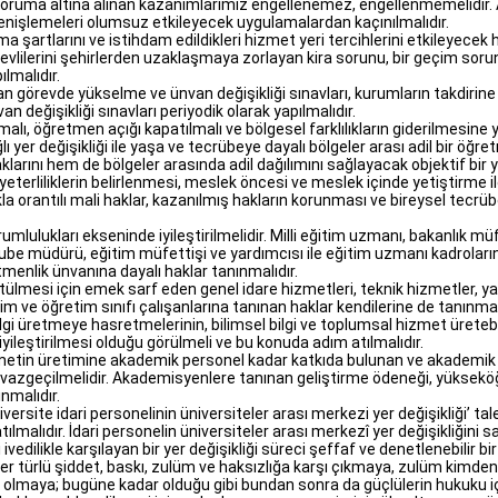
koruma altına alınan kazanımlarımız engellenemez, engellenmemelidir. 
enişlemeleri olumsuz etkileyecek uygulamalardan kaçınılmalıdır.
ma şartlarını ve istihdam edildikleri hizmet yeri tercihlerini etkileyece
revlilerini şehirlerden uzaklaşmaya zorlayan kira sorunu, bir geçim s
lmalıdır.
olan görevde yükselme ve ünvan değişikliği sınavları, kurumların takdirine 
eğişikliği sınavları periyodik olarak yapılmalıdır.
malı, öğretmen açığı kapatılmalı ve bölgesel farklılıkların giderilmesine 
lı yer değişikliği ile yaşa ve tecrübeye dayalı bölgeler arası adil bir öğ
larını hem de bölgeler arasında adil dağılımını sağlayacak objektif bir ye
eterliliklerin belirlenmesi, meslek öncesi ve meslek içinde yetiştirme ile
orantılı mali haklar, kazanılmış hakların korunması ve bireysel tecrü
umlulukları ekseninde iyileştirilmelidir. Milli eğitim uzmanı, bakanlık müf
, şube müdürü, eğitim müfettişi ve yardımcısı ile eğitim uzmanı kadrola
nlik ünvanına dayalı haklar tanınmalıdır.
mesi için emek sarf eden genel idare hizmetleri, teknik hizmetler, yar
ğitim ve öğretim sınıfı çalışanlarına tanınan haklar kendilerine de tanınmal
i üretmeye hasretmelerinin, bilimsel bilgi ve toplumsal hizmet üretebil
iyileştirilmesi olduğu görülmeli ve bu konuda adım atılmalıdır.
metin üretimine akademik personel kadar katkıda bulunan ve akademik ç
azgeçilmelidir. Akademisyenlere tanınan geliştirme ödeneği, yükseköğ
nmalıdır.
ersite idari personelinin üniversiteler arası merkezi yer değişikliği’ tal
lıdır. İdari personelin üniversiteler arası merkezî yer değişikliğini sağ
 ivedilikle karşılayan bir yer değişikliği süreci şeffaf ve denetlenebilir bi
er türlü şiddet, baskı, zulüm ve haksızlığa karşı çıkmaya, zulüm kimden 
olmaya; bugüne kadar olduğu gibi bundan sonra da güçlülerin hukuku iç