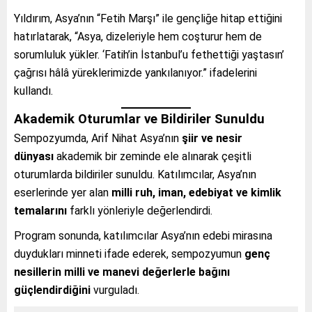
Yıldırım, Asya’nın “Fetih Marşı” ile gençliğe hitap ettiğini
hatırlatarak, “Asya, dizeleriyle hem coşturur hem de
sorumluluk yükler. ‘Fatih’in İstanbul’u fethettiği yaştasın’
çağrısı hâlâ yüreklerimizde yankılanıyor.” ifadelerini
kullandı.
Akademik Oturumlar ve Bildiriler Sunuldu
Sempozyumda, Arif Nihat Asya’nın
şiir ve nesir
dünyası
akademik bir zeminde ele alınarak çeşitli
oturumlarda bildiriler sunuldu. Katılımcılar, Asya’nın
eserlerinde yer alan
milli ruh, iman, edebiyat ve kimlik
temalarını
farklı yönleriyle değerlendirdi.
Program sonunda, katılımcılar Asya’nın edebi mirasına
duydukları minneti ifade ederek, sempozyumun
genç
nesillerin milli ve manevi değerlerle bağını
güçlendirdiğini
vurguladı.