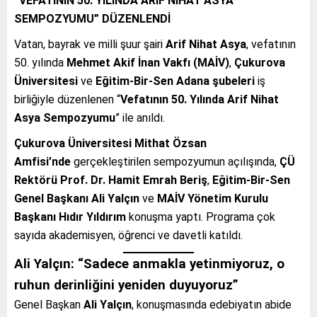
“VEFATININ 50. YILINDA ARİF NİHAT ASYA
SEMPOZYUMU” DÜZENLENDİ
Vatan, bayrak ve milli şuur şairi
Arif Nihat Asya
, vefatının
50. yılında
Mehmet Akif İnan Vakfı (MAİV)
,
Çukurova
Üniversitesi
ve
Eğitim-Bir-Sen Adana şubeleri
iş
birliğiyle düzenlenen “
Vefatının 50. Yılında Arif Nihat
Asya Sempozyumu
” ile anıldı.
Çukurova Üniversitesi Mithat Özsan
Amfisi’nde
gerçekleştirilen sempozyumun açılışında,
ÇÜ
Rektörü Prof. Dr. Hamit Emrah Beriş
,
Eğitim-Bir-Sen
Genel Başkanı Ali Yalçın
ve
MAİV Yönetim Kurulu
Başkanı Hıdır Yıldırım
konuşma yaptı. Programa çok
sayıda akademisyen, öğrenci ve davetli katıldı.
Ali Yalçın: “Sadece anmakla yetinmiyoruz, o
ruhun derinliğini yeniden duyuyoruz”
Genel Başkan
Ali Yalçın
, konuşmasında edebiyatın abide