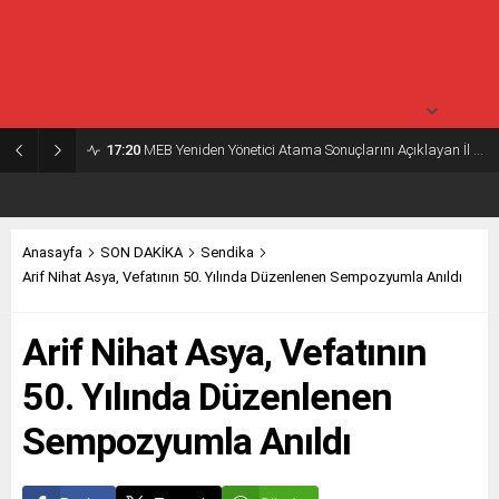
30° /
24°
Pazartesi
açık
30° /
24°
17:20
MEB Yeniden Yönetici Atama Sonuçlarını Açıklayan İl MEM’ler Listesi
Anasayfa
SON DAKİKA
Sendika
Arif Nihat Asya, Vefatının 50. Yılında Düzenlenen Sempozyumla Anıldı
Arif Nihat Asya, Vefatının
50. Yılında Düzenlenen
Sempozyumla Anıldı