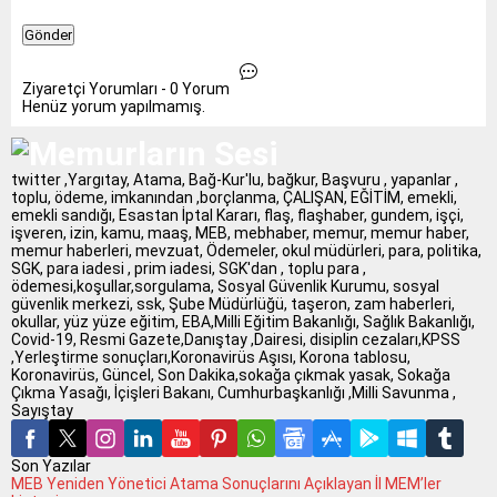
Ziyaretçi Yorumları - 0 Yorum
Henüz yorum yapılmamış.
twitter ,Yargıtay, Atama, Bağ-Kur'lu, bağkur, Başvuru , yapanlar ,
toplu, ödeme, imkanından ,borçlanma, ÇALIŞAN, EĞİTİM, emekli,
emekli sandığı, Esastan İptal Kararı, flaş, flaşhaber, gundem, işçi,
işveren, izin, kamu, maaş, MEB, mebhaber, memur, memur haber,
memur haberleri, mevzuat, Ödemeler, okul müdürleri, para, politika,
SGK, para iadesi , prim iadesi, SGK'dan , toplu para ,
ödemesi,koşullar,sorgulama, Sosyal Güvenlik Kurumu, sosyal
güvenlik merkezi, ssk, Şube Müdürlüğü, taşeron, zam haberleri,
okullar, yüz yüze eğitim, EBA,Milli Eğitim Bakanlığı, Sağlık Bakanlığı,
Covid-19, Resmi Gazete,Danıştay ,Dairesi, disiplin cezaları,KPSS
,Yerleştirme sonuçları,Koronavirüs Aşısı, Korona tablosu,
Koronavirüs, Güncel, Son Dakika,sokağa çıkmak yasak, Sokağa
Çıkma Yasağı, İçişleri Bakanı, Cumhurbaşkanlığı ,Milli Savunma ,
Sayıştay
Son Yazılar
MEB Yeniden Yönetici Atama Sonuçlarını Açıklayan İl MEM’ler