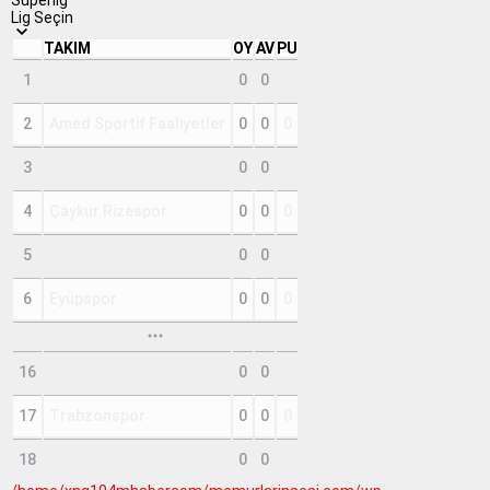
Lig Seçin
TAKIM
OY
AV
PU
1
Corendon Alanyaspor
0
0
0
2
Amed Sportif Faaliyetler
0
0
0
3
Beşiktaş
0
0
0
4
Çaykur Rizespor
0
0
0
5
Erzurumspor FK
0
0
0
6
Eyüpspor
0
0
0
16
Samsunspor
0
0
0
17
Trabzonspor
0
0
0
18
Çorum FK
0
0
0