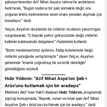
şahsiyetlerinden Arif Nihat Asya’yı rahmetle andıklarını
belirterek, “Bugün sadece bir şairi anmakla değil, onu
yoğuran iklimi, kelimelerine sinen imanı yeniden duymak için
buradayız.” dedi.
Yalçın, Asya’nın dizelerinin bir milletin vicdanını yansıttığını
vurgulayarak, “O bayrak yalnız gökyüzünde değil, milletin
kalbinin kubbesinde dalgalanır.” ifadelerini kullandı.
“Bizim medeniyetimiz aydınını, fildişi kulelerinde değil,
milletin yüreğinde yetiştirmiştir.” diyen Yalçın, Asya’nın
şiirlerinde “imanla yoğrulmuş bir estetik derinliğin”
görüldüğünü söyledi.
Hıdır Yıldırım: “Arif Nihat Asya’nın Şeb-i
Arûs’unu kutlamak için bir aradayız”
Mehmet Akif İnan Vakfı Başkanı
Hıdır Yıldırım
, programda
yaptığı konuşmada, “Bayrak, vatan ve iman şairi Arif Nihat
Asya’nın Şeb-i Arûs’unu kutlamak için bir aradayız.” dedi.