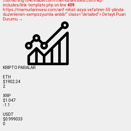
/home/xng104mhabercom/memurlarinsesi.com/wp-
includes/link-template.php on line
409
https://memurlarinsesi.com/arif-nihat-asya-vefatinin-50-yilinda-
duzenlenen-sempozyumla-anildi/" class="detailed"> Detaylı Puan
Durumu →
KRİPTO PARALAR
ETH
$1902.24
2
XRP
$1.047
-1.1
USDT
$0.999033
0