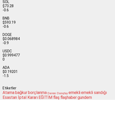
SOL
$73.28
-0.6
BNB
$593.19
-0.6
DOGE
$0.068984
-0.9
USDC
$0.999477
0
ADA
$0.19201
-1.5
Etiketler
Atama
bağkur
borçlanma
emekli
emekli sandığı
Dairesi
Danıştay
Esastan İptal Kararı
EĞİTİM
flaş
flaşhaber
gundem
Güncel
maaş
izin
işveren
işçi
kamu
MEB
koşullar
memur
memur haber
mebhaber
memur