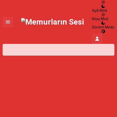
Açık Mod
Koyu Mod
Sistem Modu
İstanbul,
32
°C
Açık
İstanbul
İlçe Seçin
06 Ağustos 2026
32°
açık
HİSSEDİLEN
39°
NEM
%100
RÜZGAR
5.58 m/s
Cuma
açık
31° /
24°
Cumartesi
açık
31° /
24°
Pazar
açık