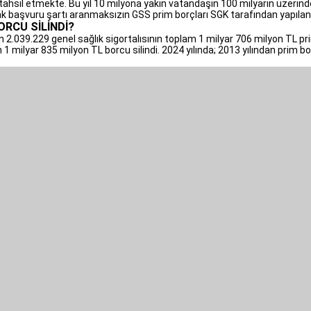
 tahsil etmekte. Bu yıl 10 milyona yakın vatandaşın 100 milyarın üzeri
k başvuru şartı aranmaksızın GSS prim borçları SGK tarafından yapılandı
ORCU SİLİNDİ?
 2.039.229 genel sağlık sigortalısının toplam 1 milyar 706 milyon TL prim
 1 milyar 835 milyon TL borcu silindi. 2024 yılında; 2013 yılından prim b