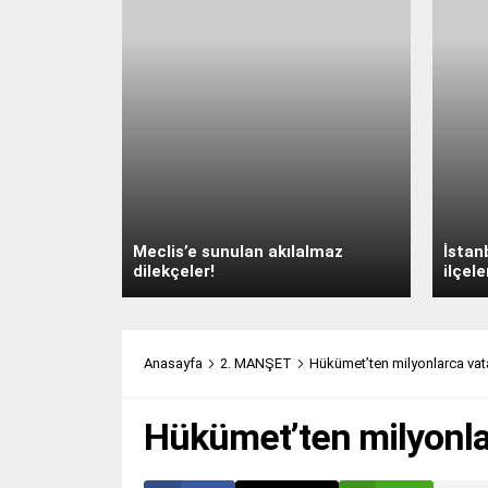
Meclis’e sunulan akılalmaz
İstan
dilekçeler!
ilçele
Anasayfa
2. MANŞET
Hükümet’ten milyonlarca vata
Hükümet’ten milyonlar