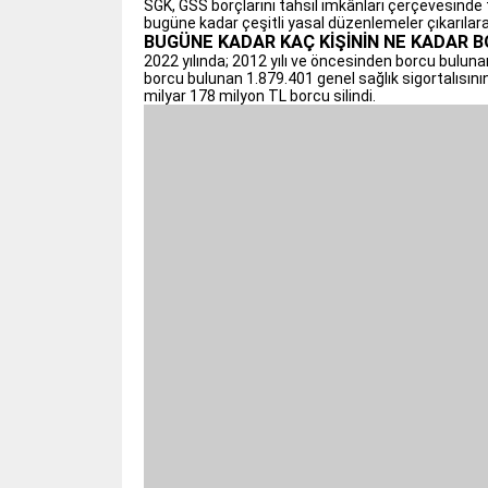
SGK, GSS borçlarını tahsil imkânları çerçevesinde
bugüne kadar çeşitli yasal düzenlemeler çıkarılara
BUGÜNE KADAR KAÇ KİŞİNİN NE KADAR B
2022 yılında; 2012 yılı ve öncesinden borcu bulunan
borcu bulunan 1.879.401 genel sağlık sigortalısının
milyar 178 milyon TL borcu silindi.