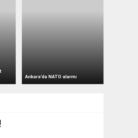
4.73 m/s
Cumartesi
açık
31° /
24°
Pazar
t
açık
Ankara’da NATO alarmı
30° /
24°
Pazartesi
açık
!
31° /
24°
Salı