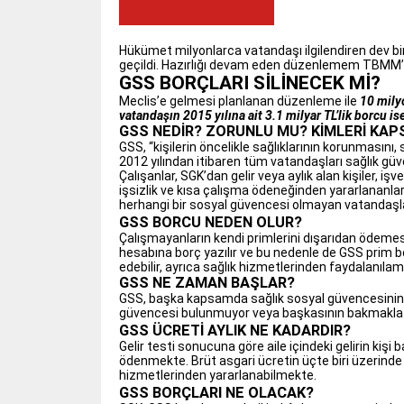
Hükümet milyonlarca vatandaşı ilgilendiren dev bi
geçildi. Hazırlığı devam eden düzenlemem TBMM’d
GSS BORÇLARI SİLİNECEK Mİ?
Meclis’e gelmesi planlanan düzenleme ile
10 milyo
vatandaşın 2015 yılına ait 3.1 milyar TL’lik borcu ise
GSS NEDİR? ZORUNLU MU? KİMLERİ KAP
GSS, “kişilerin öncelikle sağlıklarının korunmasını
2012 yılından itibaren tüm vatandaşları sağlık güve
Çalışanlar, SGK’dan gelir veya aylık alan kişiler, işv
işsizlik ve kısa çalışma ödeneğinden yararlananlar
herhangi bir sosyal güvencesi olmayan vatandaşlar 
GSS BORCU NEDEN OLUR?
Çalışmayanların kendi primlerini dışarıdan ödemesi 
hesabına borç yazılır ve bu nedenle de GSS prim 
edebilir, ayrıca sağlık hizmetlerinden faydalanılam
GSS NE ZAMAN BAŞLAR?
GSS, başka kapsamda sağlık sosyal güvencesinin bu
güvencesi bulunmuyor veya başkasının bakmakla yü
GSS ÜCRETİ AYLIK NE KADARDIR?
Gelir testi sonucuna göre aile içindeki gelirin kişi
ödenmekte. Brüt asgari ücretin üçte biri üzerinde g
hizmetlerinden yararlanabilmekte.
GSS BORÇLARI NE OLACAK?