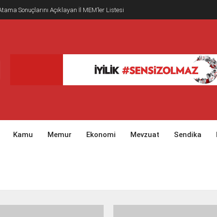
tama Sonuçlarını Açıklayan İl MEM’ler Listesi
Kamu
Memur
Ekonomi
Mevzuat
Sendika