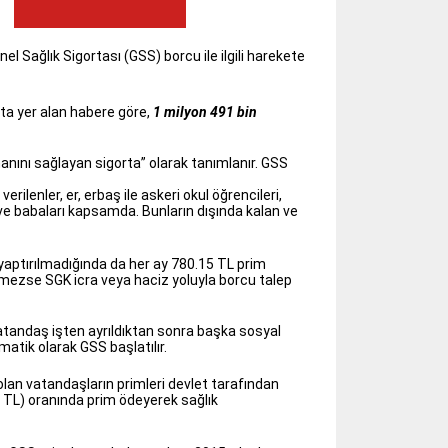
Sağlık Sigortası (GSS) borcu ile ilgili harekete
’ta yer alan habere göre,
1 milyon 491 bin
smanını sağlayan sigorta” olarak tanımlanır. GSS
erilenler, er, erbaş ile askeri okul öğrencileri,
 ve babaları kapsamda. Bunların dışında kalan ve
i yaptırılmadığında da her ay 780.15 TL prim
mezse SGK icra veya haciz yoluyla borcu talep
atandaş işten ayrıldıktan sonra başka sosyal
tik olarak GSS başlatılır.
z olan vatandaşların primleri devlet tarafından
17 TL) oranında prim ödeyerek sağlık