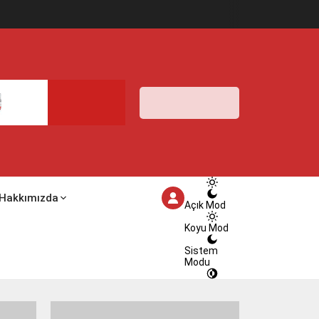
İstanbul,
33
°C
Açık
İstanbul
İlçe
Seçin
33°
08 Ağustos
2026
açık
Hakkımızda
Açık Mod
Koyu Mod
Sistem
Modu
HİSSEDİLEN
40°
NEM
%100
RÜZGAR