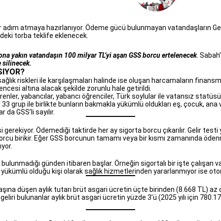
r adım atmaya hazırlanıyor. Ödeme gücü bulunmayan vatandaşların Genel 
eki torba teklife eklenecek.
na yakın vatandaşın 100 milyar TL’yi aşan GSS borcu ertelenecek
. Sabah
 silinecek.
SIYOR?
, sağlık riskleri ile karşılaşmaları halinde ise oluşan harcamaların finan
ncesi altına alacak şekilde zorunlu hale getirildi.
erenler, yabancılar, yabancı öğrenciler, Türk soylular ile vatansız statüsü v
 33 grup ile birlikte bunların bakmakla yükümlü oldukları eş, çocuk, ana
da GSS’li sayılır.
gerekiyor. Ödemediği taktirde her ay sigorta borcu çıkarılır. Gelir test
borcu birikir. Eğer GSS borcunun tamamı veya bir kısmı zamanında öden
ıyor.
lunmadığı günden itibaren başlar. Örneğin sigortalı bir işte çalışan v
kümlü olduğu kişi olarak sağlık hizmetlerinden yararlanmıyor ise otoma
 başına düşen aylık tutarı brüt asgari ücretin üçte birinden (8.668 TL) a
eliri bulunanlar aylık brüt asgari ücretin yüzde 3’ü (2025 yılı için 780.