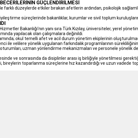
BECERİLERİNİN GÜÇLENDİRİLMESİ
de farklı düzeylerde etkiler bırakan afetlerin ardından, psikolojik sağlam
leştirme süreçlerinde bakanlıklar, kurumlar ve sivil toplum kuruluşlarının
DI
al Hizmetler Bakanlığı’nın yanı sıra Türk Kızılay, üniversiteler, yerel yön
amında yapılacak olan çalışmalara değinildi.
mında; okul temelli afet ve acil durum yönetim ekiplerinin oluşturulması,
ci ile velilere yönelik uygulanan farkındalık programlarının sürekliliğ
liği oturumları, uzman yönlendirme mekanizmaları ve personele yönelik
esinde ve sonrasında da disiplinler arası iş birliğiyle yönetilmesi gerek
, bireylerin toparlanma süreçlerine hız kazandırdığı ve uzun vadede to