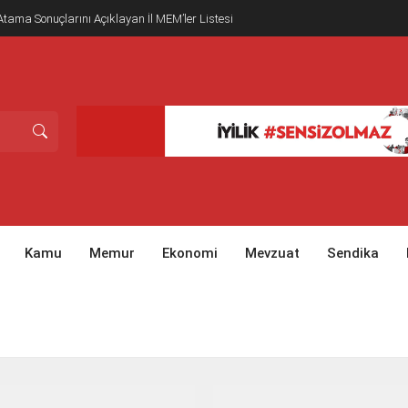
tama Sonuçlarını Açıklayan İl MEM’ler Listesi
Kamu
Memur
Ekonomi
Mevzuat
Sendika