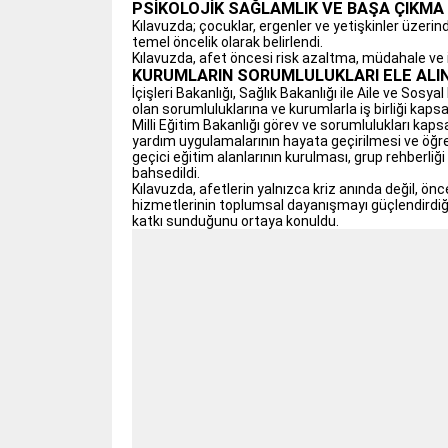
PSİKOLOJİK SAĞLAMLIK VE BAŞA ÇIKMA 
Kılavuzda; çocuklar, ergenler ve yetişkinler üzerin
temel öncelik olarak belirlendi.
Kılavuzda, afet öncesi risk azaltma, müdahale ve iyi
KURUMLARIN SORUMLULUKLARI ELE ALIN
İçişleri Bakanlığı, Sağlık Bakanlığı ile Aile ve Sosy
olan sorumluluklarına ve kurumlarla iş birliği kaps
Milli Eğitim Bakanlığı görev ve sorumlulukları kapsa
yardım uygulamalarının hayata geçirilmesi ve öğren
geçici eğitim alanlarının kurulması, grup rehber
bahsedildi.
Kılavuzda, afetlerin yalnızca kriz anında değil, önc
hizmetlerinin toplumsal dayanışmayı güçlendirdiği
katkı sunduğunu ortaya konuldu.