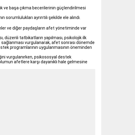
lık ve başa çıkma becerilerinin güçlendirilmesi
 sorumlulukları ayrıntılı şekilde ele alındı.
etimler ve diğer paydaşların afet yönetiminde var
 düzenli tatbikatların yapılması, psikolojik ilk
inin sağlanması vurgulanarak, afet sonrası dönemde
 destek programlarının uygulanmasının öneminden
tiğini vurgulanırken, psikososyal destek
plumun afetlere karşı dayanıklı hale gelmesine