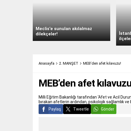
Meclis’e sunulan akılalmaz
İstan
dilekçeler!
ilçele
Anasayfa
2. MANŞET
MEB’den afet kılavuzu!
MEB’den afet kılavuzu
Milli Eğitim Bakanlığı tarafından ‘Afet ve Acil Dur
bırakan afetlerin ardından, psikolojik sağlamlık ve
Paylaş
Tweetle
Gönder