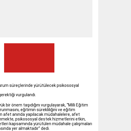
 durum süreçlerinde yürütülecek psikososyal
gerektiği vurgulandı.
ük bir önem taşıdığını vurgulayarak, “Milli Eğitim
runmasını, eğitimin sürekliliğini ve eğitim
en afet anında yapılacak müdahalelere, afet
nmekte, psikososyal destek hizmetlerini etkin,
zmetleri kapsamında yürütülen müdahale çalışmaları
asında yer almaktadır” dedi.