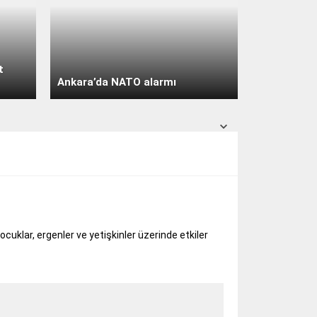
açık
31° /
24°
Pazar
açık
29° /
24°
t
Pazartesi
Ankara’da NATO alarmı
açık
30° /
24°
cuklar, ergenler ve yetişkinler üzerinde etkiler