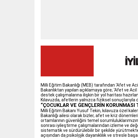
Milli Eğitim Bakanlığı (MEB) tarafından ‘Afet ve A
Bakanlıktan yapılan açıklamaya göre; ‘Afet ve Aci
destek çalışmalarına ilişkin bir yol haritası hazırlan
Kılavuzda, afetlerin yalnızca fiziksel sonuçlarıyla 
“ÇOCUKLAR VE GENÇLERİN KORUNMASI
Milli Eğitim Bakanı Yusuf Tekin, kılavuza özel kale
Bakanlığı ailesi olarak bizler, afet ve kriz döneml
ortamlarının güvenliğini temel sorumluluklarımızı
sonrası iyileştirme çalışmalarından izleme ve değ
sistematik ve sürdürülebilir bir şekilde yürütmek
açısından da psikolojik dayanıklılık ve stresle baş