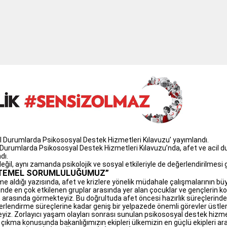
cil Durumlarda Psikososyal Destek Hizmetleri Kılavuzu’ yayımlandı.
l Durumlarda Psikososyal Destek Hizmetleri Kılavuzu’nda, afet ve acil
dı.
değil, aynı zamanda psikolojik ve sosyal etkileriyle de değerlendirilmesi 
 TEMEL SORUMLULUĞUMUZ”
me aldığı yazısında, afet ve krizlere yönelik müdahale çalışmalarının büy
erinde en çok etkilenen gruplar arasında yer alan çocuklar ve gençlerin ko
n arasında görmekteyiz. Bu doğrultuda afet öncesi hazırlık süreçlerind
erlendirme süreçlerine kadar geniş bir yelpazede önemli görevler üstle
teyiz. Zorlayıcı yaşam olayları sonrası sunulan psikososyal destek hi
a çıkma konusunda bakanlığımızın ekipleri ülkemizin en güçlü ekipleri ar