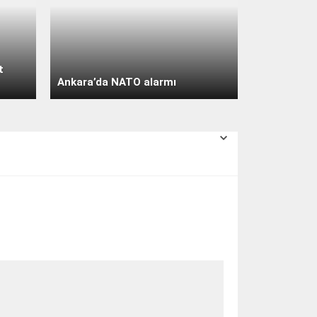
açık
30° /
24°
Pazartesi
açık
t
30° /
24°
Ankara’da NATO alarmı
Salı
açık
30° /
23°