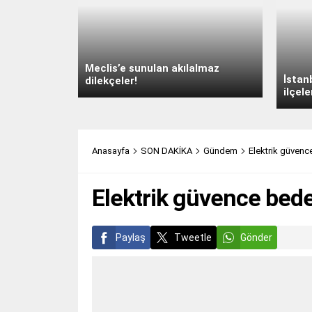
Meclis’e sunulan akılalmaz
İstan
dilekçeler!
ilçele
Anasayfa
SON DAKİKA
Gündem
Elektrik güvenc
Elektrik güvence bede
Paylaş
Tweetle
Gönder