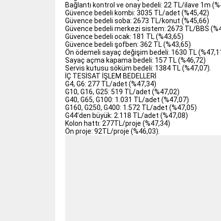
Bağlantı kontrol ve onay bedeli: 22 TL/ilave 1m (
Güvence bedeli kombi: 3035 TL/adet (%45,42)
Güvence bedeli soba: 2673 TL/konut (%45,66)
Güvence bedeli merkezi sistem: 2673 TL/BBS (%
Güvence bedeli ocak: 181 TL (%43,65)
Güvence bedeli şofben: 362 TL (%43,65)
Ön ödemeli sayaç değişim bedeli: 1630 TL (%47,1
Sayaç açma kapama bedeli: 157 TL (%46,72)
Servis kutusu söküm bedeli: 1384 TL (%47,07).
İÇ TESİSAT İŞLEM BEDELLERİ
G4, G6: 277 TL/adet (%47,34)
G10, G16, G25: 519 TL/adet (%47,02)
G40, G65, G100: 1.031 TL/adet (%47,07)
G160, G250, G400: 1.572 TL/adet (%47,05)
G44’den büyük: 2.118 TL/adet (%47,08)
Kolon hattı: 277TL/proje (%47,34)
Ön proje: 92TL/proje (%46,03).