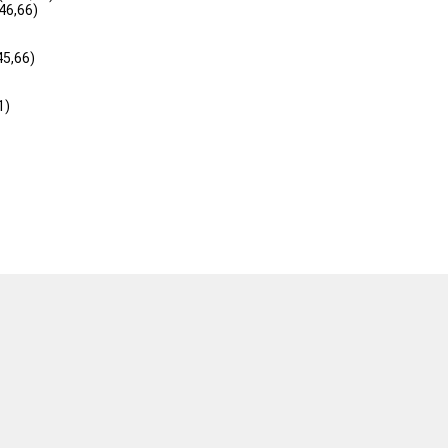
%46,66)
45,66)
1)