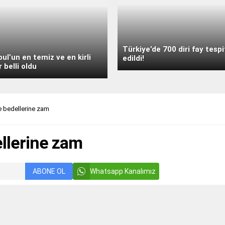
Türkiye’de 700 diri fay tespi
bul’un en temiz ve en kirli
edildi!
r belli oldu
e bedellerine zam
llerine zam
ABONE OL
Whatsapp Kanalımız