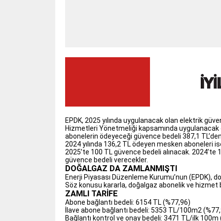
EPDK, 2025 yılında uygulanacak olan elektrik güven
Hizmetleri Yönetmeliği kapsamında uygulanacak ol
abonelerin ödeyeceği güvence bedeli 387,1 TL’den 
2024 yılında 136,2 TL ödeyen mesken aboneleri ise
2025’te 100 TL güvence bedeli alınacak. 2024’te 1
güvence bedeli verecekler.
DOĞALGAZ DA ZAMLANMIŞTI
Enerji Piyasası Düzenleme Kurumu’nun (EPDK), doğa
Söz konusu kararla, doğalgaz abonelik ve hizmet b
ZAMLI TARİFE
Abone bağlantı bedeli: 6154 TL (%77,96)
İlave abone bağlantı bedeli: 5353 TL/100m2 (%77
Bağlantı kontrol ve onay bedeli: 3471 TL/ilk 100m