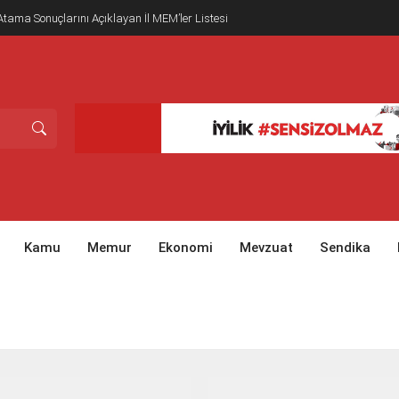
tama Sonuçlarını Açıklayan İl MEM’ler Listesi
Kamu
Memur
Ekonomi
Mevzuat
Sendika