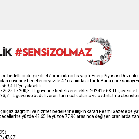
ce bedellerinde yüzde 47 oranında artış yaptı. Enerji Piyasası Düzenlem
an güvence bedellerini yüzde 47 oranında arttırdı. Buna göre sanayi ve
569,4 TL’ye yükseldi.
 2025’te 200,3 TL güvence bedeli verecekler. 2024’te 68 TL güvence bed
83,7 TL güvence bedeli veren tarımsal sulama ve aydınlatma aboneleri i
lgaz dağıtımı ve hizmet bedellerine ilişkin kararı Resmi Gazete’de yay
edellerine yüzde 43,65 ile yüzde 77,96 arasında değişen oranlarda zam 
,95)
 (%47,07)