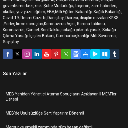
güvenlik merkezi, ssk, Şube Müdürlüğü, taşeron, zam haberleri,
okullar, yüz yüze eğitim, EBA,Milli Eğitim Bakanlığı, Sağlık Bakanlığı,
Covid-19, Resmi Gazete,Danıştay ,Dairesi, disiplin cezaları,KPSS
,Yerleştirme sonuçları,Koronavirüs Aşısı, Korona tablosu,
Koronavirüs, Güncel, Son Dakika,sokağa çıkmak yasak, Sokağa
Çıkma Yasağı, İçişleri Bakanı, Cumhurbaşkanlığı ,Milli Savunma ,
Sayıştay
Son Yazılar
MEB Yeniden Yönetici Atama Sonuçlarını Açıklayan İl MEM’ler
Listesi
MEB’de Usulsüzlüğe Sert Yaptırım Dönemi!
Memur ve emekli zammında tüm hesap değişti!