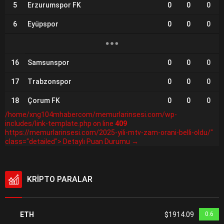
5
Erzurumspor FK
0
0
0
6
Eyüpspor
0
0
0
16
Samsunspor
0
0
0
17
Trabzonspor
0
0
0
18
Çorum FK
0
0
0
/home/xng104mhabercom/memurlarinsesi.com/wp-
includes/link-template.php on line
409
https://memurlarinsesi.com/2025-yili-mtv-zam-orani-belli-oldu/"
class="detailed"> Detaylı Puan Durumu →
KRİPTO PARALAR
ETH
$1914.09
0.6