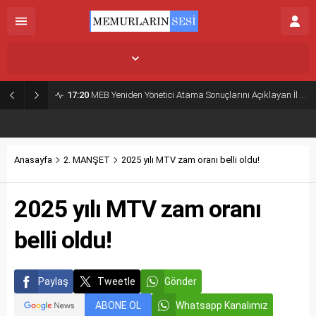
İstanbul,
31
°C
Açık
17:20
MEB Yeniden Yönetici Atama Sonuçlarını Açıklayan İl MEM’ler Listesi
Anasayfa
2. MANŞET
2025 yılı MTV zam oranı belli oldu!
2025 yılı MTV zam oranı
belli oldu!
Paylaş
Tweetle
Gönder
ABONE OL
Whatsapp Kanalımız