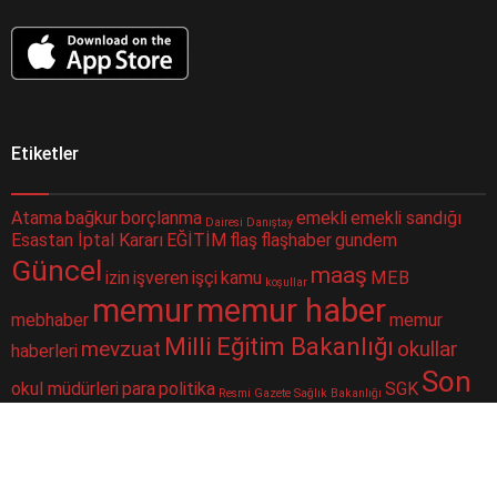
Etiketler
Atama
bağkur
borçlanma
emekli
emekli sandığı
Dairesi
Danıştay
Esastan İptal Kararı
EĞİTİM
flaş
flaşhaber
gundem
Güncel
maaş
izin
işveren
işçi
kamu
MEB
koşullar
memur
memur haber
mebhaber
memur
Milli Eğitim Bakanlığı
mevzuat
okullar
haberleri
Son
okul müdürleri
para
politika
SGK
Resmi Gazete
Sağlık Bakanlığı
Dakika
sorgulama
sondakika
sosyal güvenlik
Sosyal Güvenlik Kurumu
ssk
taşeron
ÇALIŞAN
Şube
merkezi
yüz yüze eğitim
toplu para
twitter
Müdürlüğü