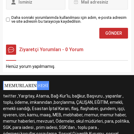
Daha sonraki yorumlarımda kullanılması için adım, e-posta adresim
ve site adresim bu tarayıcıya kaydedilsin.
Ziyaretçi Yorumları - 0 Yorum
Henüz yorum yapılmamış.
twitter ,Yargıtay, Atama, Bağ-Kur'lu, bağkur, Başvuru , yapanlar ,
toplu, ödeme, imkanından ,borçlanma, ÇALIŞAN, EĞİTİM, emekli,
emekli sandığı, Esastan İptal Kararı, flaş, flaşhaber, gundem, işçi,
işveren, izin, kamu, maaş, MEB, mebhaber, memur, memur haber,
memur haberleri, mevzuat, Ödemeler, okul müdürleri, para, politika,
SGK, para iadesi , prim iadesi, SGK'dan , toplu para ,
ödemesi,koşullar,sorgulama, Sosyal Güvenlik Kurumu, sosyal