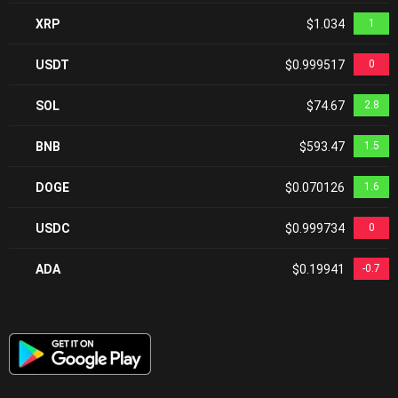
XRP
$1.034
1
USDT
$0.999517
0
SOL
$74.67
2.8
BNB
$593.47
1.5
DOGE
$0.070126
1.6
USDC
$0.999734
0
ADA
$0.19941
-0.7