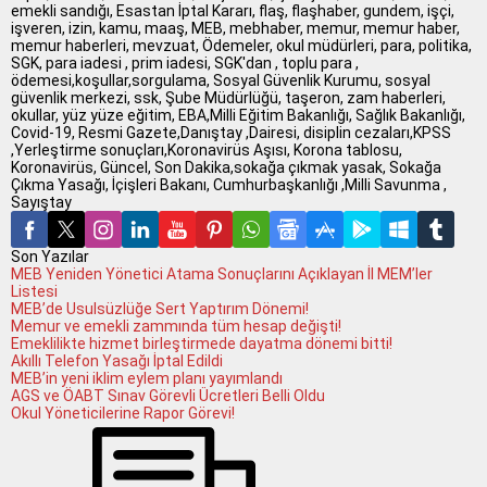
emekli sandığı, Esastan İptal Kararı, flaş, flaşhaber, gundem, işçi,
işveren, izin, kamu, maaş, MEB, mebhaber, memur, memur haber,
memur haberleri, mevzuat, Ödemeler, okul müdürleri, para, politika,
SGK, para iadesi , prim iadesi, SGK'dan , toplu para ,
ödemesi,koşullar,sorgulama, Sosyal Güvenlik Kurumu, sosyal
güvenlik merkezi, ssk, Şube Müdürlüğü, taşeron, zam haberleri,
okullar, yüz yüze eğitim, EBA,Milli Eğitim Bakanlığı, Sağlık Bakanlığı,
Covid-19, Resmi Gazete,Danıştay ,Dairesi, disiplin cezaları,KPSS
,Yerleştirme sonuçları,Koronavirüs Aşısı, Korona tablosu,
Koronavirüs, Güncel, Son Dakika,sokağa çıkmak yasak, Sokağa
Çıkma Yasağı, İçişleri Bakanı, Cumhurbaşkanlığı ,Milli Savunma ,
Sayıştay
Son Yazılar
MEB Yeniden Yönetici Atama Sonuçlarını Açıklayan İl MEM’ler
Listesi
MEB’de Usulsüzlüğe Sert Yaptırım Dönemi!
Memur ve emekli zammında tüm hesap değişti!
Emeklilikte hizmet birleştirmede dayatma dönemi bitti!
Akıllı Telefon Yasağı İptal Edildi
MEB’in yeni iklim eylem planı yayımlandı
AGS ve ÖABT Sınav Görevli Ücretleri Belli Oldu
Okul Yöneticilerine Rapor Görevi!