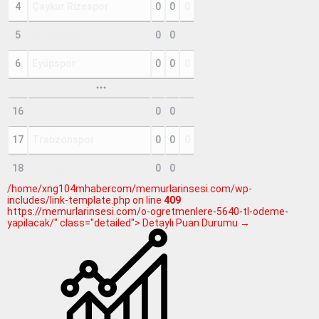
4
Çaykur Rizespor
0
0
0
5
Erzurumspor FK
0
0
0
6
Eyüpspor
0
0
0
16
Samsunspor
0
0
0
17
Trabzonspor
0
0
0
18
Çorum FK
0
0
0
/home/xng104mhabercom/memurlarinsesi.com/wp-
includes/link-template.php on line
409
https://memurlarinsesi.com/o-ogretmenlere-5640-tl-odeme-
yapilacak/" class="detailed"> Detaylı Puan Durumu →