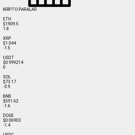
KRİPTO PARALAR
ETH
$1909.5
1.8
XRP
$1.044
-1.5
USDT
$0.999214
0
SOL
$73.17
-0.9
BNB
$591.62
-1.6
DOGE
$0.06903
-1.4
USDC