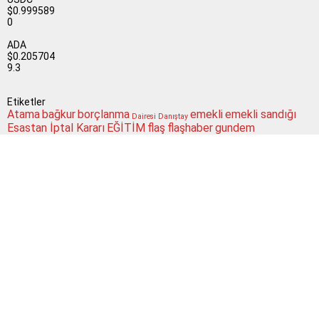
$0.999589
0
ADA
$0.205704
9.3
Etiketler
Atama
bağkur
borçlanma
emekli
emekli sandığı
Dairesi
Danıştay
Esastan İptal Kararı
EĞİTİM
flaş
flaşhaber
gundem
Güncel
maaş
izin
işveren
işçi
kamu
MEB
koşullar
memur
memur haber
mebhaber
memur
Milli Eğitim Bakanlığı
mevzuat
okullar
haberleri
Son
okul müdürleri
para
politika
SGK
Resmi Gazete
Sağlık Bakanlığı
Dakika
sorgulama
sondakika
Sosyal Güvenlik Kurumu
sosyal güvenlik
ssk
taşeron
ÇALIŞAN
Şube
merkezi
toplu para
twitter
yüz yüze eğitim
Müdürlüğü
iletişim haberbilgi@hotmail.comSitede yayımlanan yazılar ve
yorumlardan yazarları sorumludur. Yayımlanan yorumlardan Haber
sitemiz sorumlu tutulamaz. Sitedeki tüm harici linkler ayrı bir
sayfada açılır. Sitemizde yayımlanan haber, köşe yazıları ve