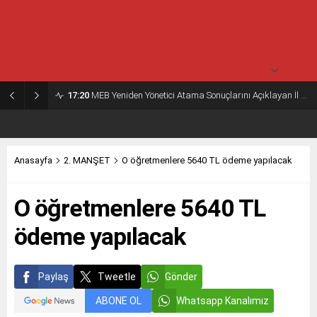
30° /
24°
Pazartesi
açık
30° /
24°
17:20
MEB Yeniden Yönetici Atama Sonuçlarını Açıklayan İl MEM’ler Listesi
Anasayfa
2. MANŞET
O öğretmenlere 5640 TL ödeme yapılacak
O öğretmenlere 5640 TL
ödeme yapılacak
Paylaş
Tweetle
Gönder
ABONE OL
Whatsapp Kanalımız