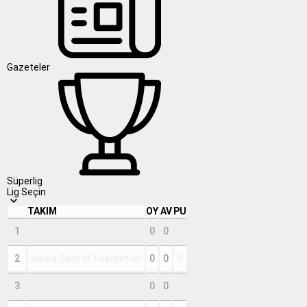
Gazeteler
Süperlig
Lig Seçin
TAKIM
OY
AV
PU
1
Corendon Alanyaspor
0
0
0
2
Amed Sportif Faaliyetler
0
0
0
3
Beşiktaş
0
0
0