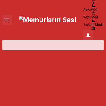
Açık Mod
Koyu Mod
Sistem Modu
İstanbul,
32
°C
Açık
İstanbul
İlçe Seçin
07 Ağustos 2026
32°
açık
HİSSEDİLEN
39°
NEM
%100
RÜZGAR
5.58 m/s
Cuma
açık
31° /
24°
Cumartesi
açık
31° /
24°
Pazar
açık