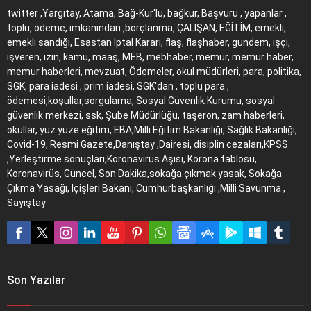
twitter ,Yargıtay, Atama, Bağ-Kur'lu, bağkur, Başvuru , yapanlar ,
toplu, ödeme, imkanından ,borçlanma, ÇALIŞAN, EĞİTİM, emekli,
emekli sandığı, Esastan İptal Kararı, flaş, flaşhaber, gundem, işçi,
işveren, izin, kamu, maaş, MEB, mebhaber, memur, memur haber,
memur haberleri, mevzuat, Ödemeler, okul müdürleri, para, politika,
SGK, para iadesi , prim iadesi, SGK'dan , toplu para ,
ödemesi,koşullar,sorgulama, Sosyal Güvenlik Kurumu, sosyal
güvenlik merkezi, ssk, Şube Müdürlüğü, taşeron, zam haberleri,
okullar, yüz yüze eğitim, EBA,Milli Eğitim Bakanlığı, Sağlık Bakanlığı,
Covid-19, Resmi Gazete,Danıştay ,Dairesi, disiplin cezaları,KPSS
,Yerleştirme sonuçları,Koronavirüs Aşısı, Korona tablosu,
Koronavirüs, Güncel, Son Dakika,sokağa çıkmak yasak, Sokağa
Çıkma Yasağı, İçişleri Bakanı, Cumhurbaşkanlığı ,Milli Savunma ,
Sayıştay
Son Yazılar