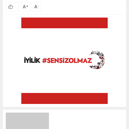
A
A
+
-