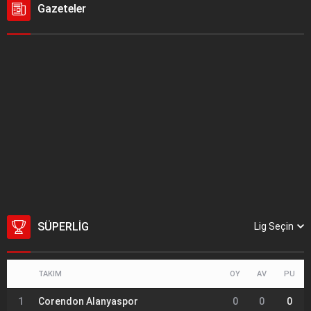
Gazeteler
SÜPERLIG
Lig Seçin
TAKIM
OY
AV
PU
1
Corendon Alanyaspor
0
0
0