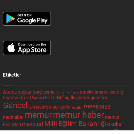
Etiketler
Atama
bağkur
borçlanma
emekli
emekli sandığı
Dairesi
Danıştay
Esastan İptal Kararı
EĞİTİM
flaş
flaşhaber
gundem
Güncel
maaş
izin
işveren
işçi
kamu
MEB
koşullar
memur
memur haber
mebhaber
memur
Milli Eğitim Bakanlığı
mevzuat
okullar
haberleri
Son
okul müdürleri
para
politika
SGK