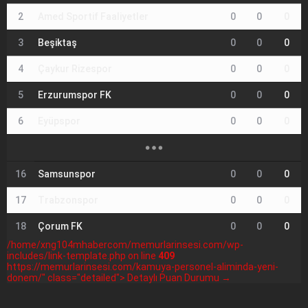
2
Amed Sportif Faaliyetler
0
0
0
3
Beşiktaş
0
0
0
4
Çaykur Rizespor
0
0
0
5
Erzurumspor FK
0
0
0
6
Eyüpspor
0
0
0
16
Samsunspor
0
0
0
17
Trabzonspor
0
0
0
18
Çorum FK
0
0
0
/home/xng104mhabercom/memurlarinsesi.com/wp-
includes/link-template.php on line
409
https://memurlarinsesi.com/kamuya-personel-aliminda-yeni-
donem/" class="detailed"> Detaylı Puan Durumu →