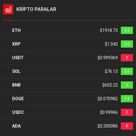
KRİPTO PARALAR
ETH
$1918.73
0.5
XRP
$1.042
2.2
USDT
$0.999369
0
SOL
$76.13
3.6
BNB
$602.22
2
DOGE
$0.070982
1.8
USDC
$0.99966
0
ADA
$0.200086
0