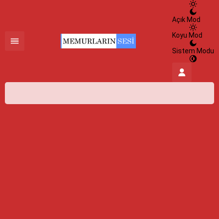
Açık Mod
Koyu Mod
Sistem Modu
İstanbul,
26
°C
Açık
İstanbul
İlçe Seçin
HİSSEDİLEN
27°
09 Ağustos 2026
26°
NEM
%100
açık
RÜZGAR
2.15 m/s
Pazartesi
açık
31° /
24°
Salı