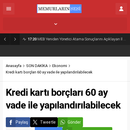
İstanbul,
33
°C
Açık
17:20
MEB Yeniden Yönetici Atama Sonuçlarını Açıklayan İl MEM’ler Listesi
Anasayfa
SON DAKİKA
Ekonomi
Kredi kartı borçları 60 ay vade ile yapılandırılabilecek
Kredi kartı borçları 60 ay
vade ile yapılandırılabilecek
Paylaş
Tweetle
Gönder