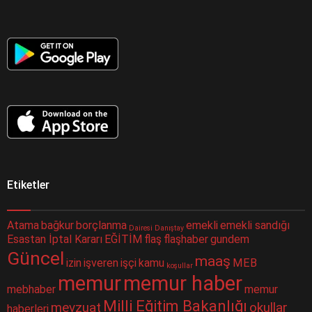
Etiketler
Atama
bağkur
borçlanma
emekli
emekli sandığı
Dairesi
Danıştay
Esastan İptal Kararı
EĞİTİM
flaş
flaşhaber
gundem
Güncel
maaş
izin
işveren
işçi
kamu
MEB
koşullar
memur
memur haber
mebhaber
memur
Milli Eğitim Bakanlığı
mevzuat
okullar
haberleri