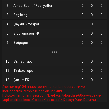
2
Amed Sportif Faaliyetler
0
0
0
3
Beşiktaş
0
0
0
4
Çaykur Rizespor
0
0
0
5
Erzurumspor FK
0
0
0
6
Eyüpspor
0
0
0
16
Samsunspor
0
0
0
17
Trabzonspor
0
0
0
18
Çorum FK
0
0
0
/home/xng104mhabercom/memurlarinsesi.com/wp-
includes/link-template.php on line
409
https://memurlarinsesi.com/kredi-karti-borclari-60-ay-vade-ile-
yapilandirilabilecek/" class="detailed"> Detaylı Puan Durumu →