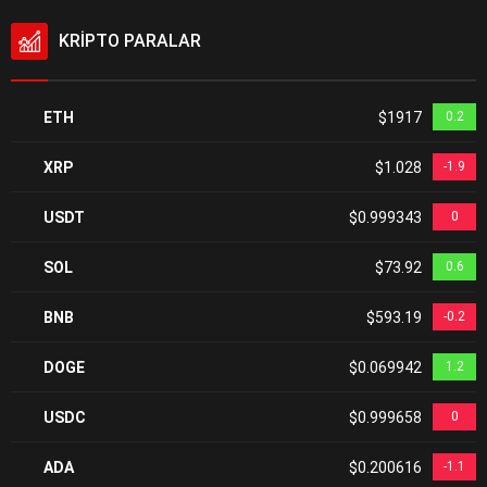
KRİPTO PARALAR
ETH
$1917
0.2
XRP
$1.028
-1.9
USDT
$0.999343
0
SOL
$73.92
0.6
BNB
$593.19
-0.2
DOGE
$0.069942
1.2
USDC
$0.999658
0
ADA
$0.200616
-1.1