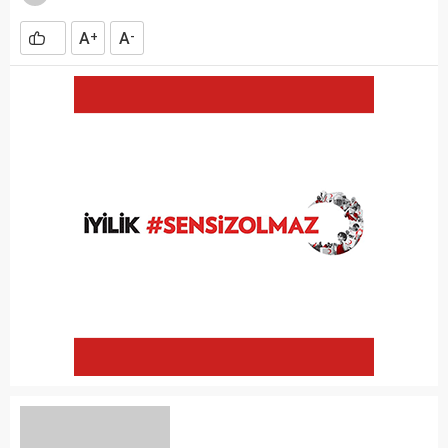
A
A
+
-