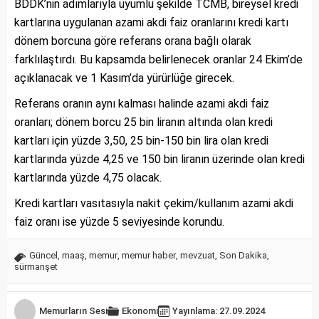
BDDK’nin adımlarıyla uyumlu şekilde TCMB, bireysel kredi
kartlarına uygulanan azami akdi faiz oranlarını kredi kartı
dönem borcuna göre referans orana bağlı olarak
farklılaştırdı. Bu kapsamda belirlenecek oranlar 24 Ekim’de
açıklanacak ve 1 Kasım’da yürürlüğe girecek.
Referans oranın aynı kalması halinde azami akdi faiz
oranları; dönem borcu 25 bin liranın altında olan kredi
kartları için yüzde 3,50, 25 bin-150 bin lira olan kredi
kartlarında yüzde 4,25 ve 150 bin liranın üzerinde olan kredi
kartlarında yüzde 4,75 olacak.
Kredi kartları vasıtasıyla nakit çekim/kullanım azami akdi
faiz oranı ise yüzde 5 seviyesinde korundu.
Güncel
,
maaş
,
memur
,
memur haber
,
mevzuat
,
Son Dakika
,
sürmanşet
Memurların Sesi
Ekonomi
Yayınlama: 27.09.2024