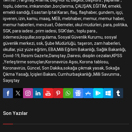
twitter ,Yargıtay, Atama, Bağ-Kur'lu, bağkur, Başvuru , yapanlar ,
toplu, ödeme, imkanından ,borçlanma, ÇALIŞAN, EĞİTİM, emekli,
emekli sandığı, Esastan İptal Kararı, flaş, flaşhaber, gundem, işçi,
işveren, izin, kamu, maaş, MEB, mebhaber, memur, memur haber,
memur haberleri, mevzuat, Ödemeler, okul müdürleri, para, politika,
SGK, para iadesi , prim iadesi, SGK'dan , toplu para ,
ödemesi,koşullar,sorgulama, Sosyal Güvenlik Kurumu, sosyal
güvenlik merkezi, ssk, Şube Müdürlüğü, taşeron, zam haberleri,
okullar, yüz yüze eğitim, EBA,Milli Eğitim Bakanlığı, Sağlık Bakanlığı,
Covid-19, Resmi Gazete,Danıştay ,Dairesi, disiplin cezaları,KPSS
,Yerleştirme sonuçları,Koronavirüs Aşısı, Korona tablosu,
Koronavirüs, Güncel, Son Dakika,sokağa çıkmak yasak, Sokağa
Çıkma Yasağı, İçişleri Bakanı, Cumhurbaşkanlığı ,Milli Savunma ,
Sayıştay
Son Yazılar