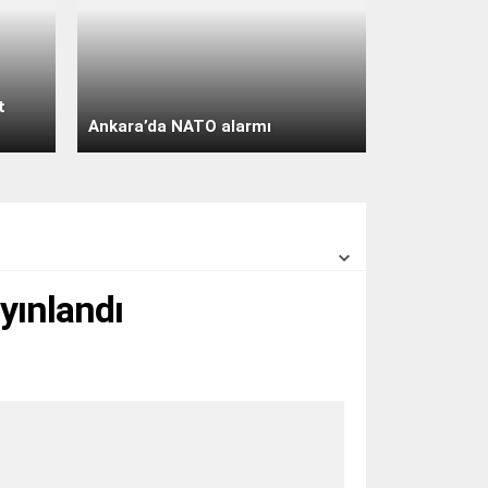
4.24 m/s
31° /
26°
Cumartesi
açık
31° /
24°
t
Pazar
Ankara’da NATO alarmı
açık
29° /
24°
Pazartesi
açık
30° /
24°
yınlandı