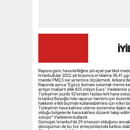
Rapora göre, hava kirliliğine yol açan partikül ma
İstanbullular 2022 yılı boyunca ortalama 38,41 μg/
madde PM2,5 ise yeterince ölçülemedi. Ankara’da 
Raporda ayrıca “Egzoz dumanı solumak meme kanseri 
artışın maliyeti yıllık 825 milyon Euro.” ifadelerine ye
Türkiye’nin yüzde 92’sinden fazlası kirli hava solu
İstanbul Beyoğlu’nda raporun tanıtımı için düzen
hakkının etkili biçimde kullanılabilmesi için etkin 
Türkiye’nin hava kalitesi izleme sistemine ilişkin 
olduğu bölgelerde hava kalitesi düzenli takip edil
soluyor” ifadelerini kullandı.
Gümüşel, İstanbul’da 29 istasyon olduğunu ancak bu
dönüşümün de bu toz emisyonlarında katkısı olabil