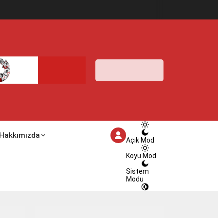
İstanbul,
25
°C
Açık
İstanbul
İlçe
Seçin
25°
06 Ağustos
2026
açık
Hakkımızda
Açık Mod
Koyu Mod
Sistem
Modu
HİSSEDİLEN
26°
NEM
Cuma
%100
RÜZGAR
açık