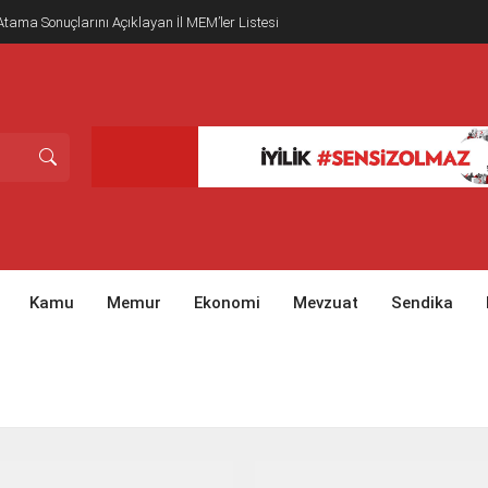
tama Sonuçlarını Açıklayan İl MEM’ler Listesi
Kamu
Memur
Ekonomi
Mevzuat
Sendika