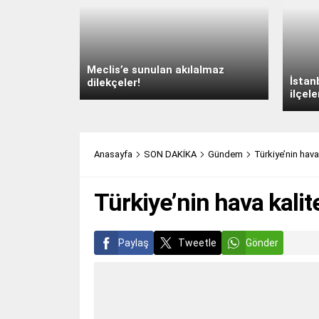
Meclis’e sunulan akılalmaz
İstan
dilekçeler!
ilçele
Anasayfa
SON DAKİKA
Gündem
Türkiye’nin hava
Türkiye’nin hava kalit
Paylaş
Tweetle
Gönder