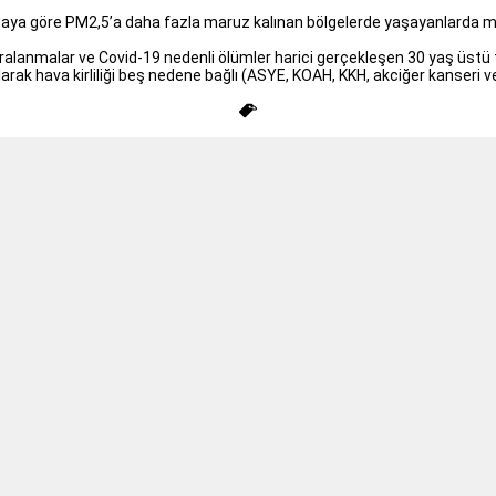
rmaya göre PM2,5’a daha fazla maruz kalınan bölgelerde yaşayanlarda me
ralanmalar ve Covid-19 nedenli ölümler harici gerçekleşen 30 yaş üstü to
arak hava kirliliği beş nedene bağlı (ASYE, KOAH, KKH, akciğer kanseri