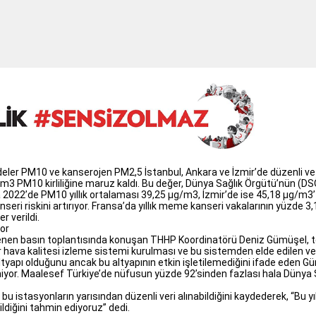
ddeler PM10 ve kanserojen PM2,5 İstanbul, Ankara ve İzmir’de düzenli ve 
m3 PM10 kirliliğine maruz kaldı. Bu değer, Dünya Sağlık Örgütü’nün (DSÖ)
2022’de PM10 yıllık ortalaması 39,25 μg/m3, İzmir’de ise 45,18 μg/m3’
riskini artırıyor. Fransa’da yıllık meme kanseri vakalarının yüzde 3,15’
r verildi.
yor
lenen basın toplantısında konuşan THHP Koordinatörü Deniz Gümüşel, tem
bir hava kalitesi izleme sistemi kurulması ve bu sistemden elde edilen ver
altyapı olduğunu ancak bu altyapının etkin işletilemediğini ifade eden Güm
miyor. Maalesef Türkiye’de nüfusun yüzde 92’sinden fazlası hala Dünya S
 istasyonların yarısından düzenli veri alınabildiğini kaydederek, “Bu yıl
diğini tahmin ediyoruz” dedi.