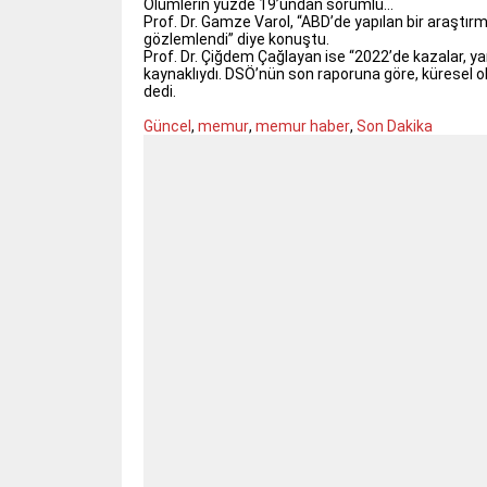
Ölümlerin yüzde 19’undan sorumlu…
Prof. Dr. Gamze Varol, “ABD’de yapılan bir araştı
gözlemlendi” diye konuştu.
Prof. Dr. Çiğdem Çağlayan ise “2022’de kazalar, ya
kaynaklıydı. DSÖ’nün son raporuna göre, küresel ol
dedi.
Güncel
,
memur
,
memur haber
,
Son Dakika