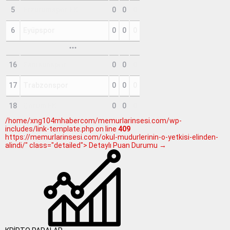
5
Erzurumspor FK
0
0
0
6
Eyüpspor
0
0
0
16
Samsunspor
0
0
0
17
Trabzonspor
0
0
0
18
Çorum FK
0
0
0
/home/xng104mhabercom/memurlarinsesi.com/wp-
includes/link-template.php on line
409
https://memurlarinsesi.com/okul-mudurlerinin-o-yetkisi-elinden-
alindi/" class="detailed"> Detaylı Puan Durumu →