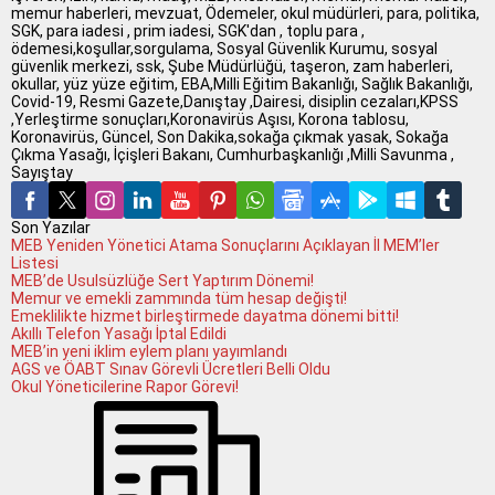
memur haberleri, mevzuat, Ödemeler, okul müdürleri, para, politika,
SGK, para iadesi , prim iadesi, SGK'dan , toplu para ,
ödemesi,koşullar,sorgulama, Sosyal Güvenlik Kurumu, sosyal
güvenlik merkezi, ssk, Şube Müdürlüğü, taşeron, zam haberleri,
okullar, yüz yüze eğitim, EBA,Milli Eğitim Bakanlığı, Sağlık Bakanlığı,
Covid-19, Resmi Gazete,Danıştay ,Dairesi, disiplin cezaları,KPSS
,Yerleştirme sonuçları,Koronavirüs Aşısı, Korona tablosu,
Koronavirüs, Güncel, Son Dakika,sokağa çıkmak yasak, Sokağa
Çıkma Yasağı, İçişleri Bakanı, Cumhurbaşkanlığı ,Milli Savunma ,
Sayıştay
Son Yazılar
MEB Yeniden Yönetici Atama Sonuçlarını Açıklayan İl MEM’ler
Listesi
MEB’de Usulsüzlüğe Sert Yaptırım Dönemi!
Memur ve emekli zammında tüm hesap değişti!
Emeklilikte hizmet birleştirmede dayatma dönemi bitti!
Akıllı Telefon Yasağı İptal Edildi
MEB’in yeni iklim eylem planı yayımlandı
AGS ve ÖABT Sınav Görevli Ücretleri Belli Oldu
Okul Yöneticilerine Rapor Görevi!