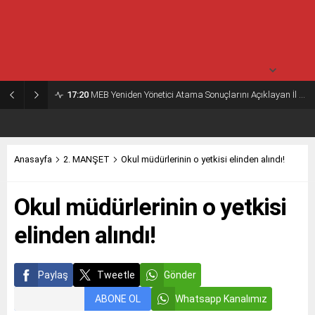
30° /
24°
Salı
açık
30° /
23°
17:20
MEB Yeniden Yönetici Atama Sonuçlarını Açıklayan İl MEM’ler Listesi
Anasayfa
2. MANŞET
Okul müdürlerinin o yetkisi elinden alındı!
Okul müdürlerinin o yetkisi
elinden alındı!
Paylaş
Tweetle
Gönder
ABONE OL
Whatsapp Kanalımız