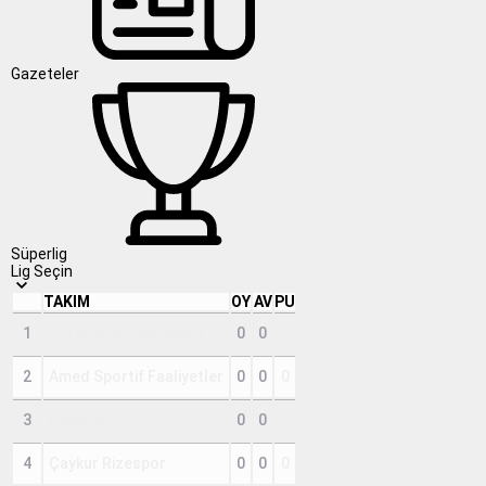
Gazeteler
Süperlig
Lig Seçin
TAKIM
OY
AV
PU
1
Corendon Alanyaspor
0
0
0
2
Amed Sportif Faaliyetler
0
0
0
3
Beşiktaş
0
0
0
4
Çaykur Rizespor
0
0
0