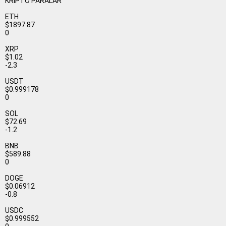
KRİPTO PARALAR
ETH
$1897.87
0
XRP
$1.02
-2.3
USDT
$0.999178
0
SOL
$72.69
-1.2
BNB
$589.88
0
DOGE
$0.06912
-0.8
USDC
$0.999552