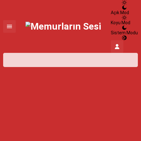
Açık Mod
Koyu Mod
Sistem Modu
İstanbul,
25
°C
Açık
İstanbul
İlçe Seçin
07 Ağustos 2026
25°
açık
HİSSEDİLEN
26°
NEM
%100
RÜZGAR
3.8 m/s
Cumartesi
açık
31° /
24°
Pazar
açık
30° /
24°
Pazartesi
açık