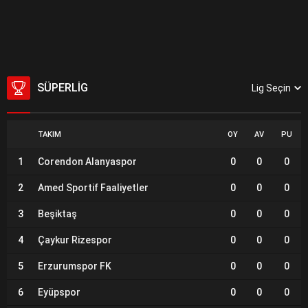
SÜPERLIG
Lig Seçin
TAKIM
OY
AV
PU
1
Corendon Alanyaspor
0
0
0
2
Amed Sportif Faaliyetler
0
0
0
3
Beşiktaş
0
0
0
4
Çaykur Rizespor
0
0
0
5
Erzurumspor FK
0
0
0
6
Eyüpspor
0
0
0