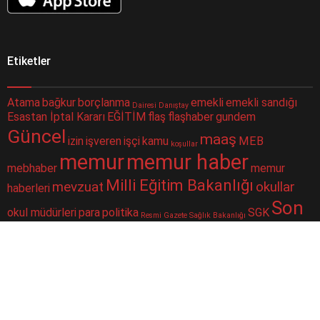
Etiketler
Atama
bağkur
borçlanma
emekli
emekli sandığı
Dairesi
Danıştay
Esastan İptal Kararı
EĞİTİM
flaş
flaşhaber
gundem
Güncel
maaş
izin
işveren
işçi
kamu
MEB
koşullar
memur
memur haber
mebhaber
memur
Milli Eğitim Bakanlığı
mevzuat
okullar
haberleri
Son
okul müdürleri
para
politika
SGK
Resmi Gazete
Sağlık Bakanlığı
Dakika
sorgulama
sondakika
sosyal güvenlik
Sosyal Güvenlik Kurumu
ssk
taşeron
ÇALIŞAN
Şube
merkezi
yüz yüze eğitim
toplu para
twitter
Müdürlüğü