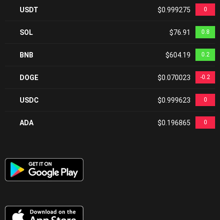
USDT
$0.999275
0
SOL
$76.91
0.8
BNB
$604.19
0.2
DOGE
$0.070023
-0.2
USDC
$0.999623
0
ADA
$0.196865
0