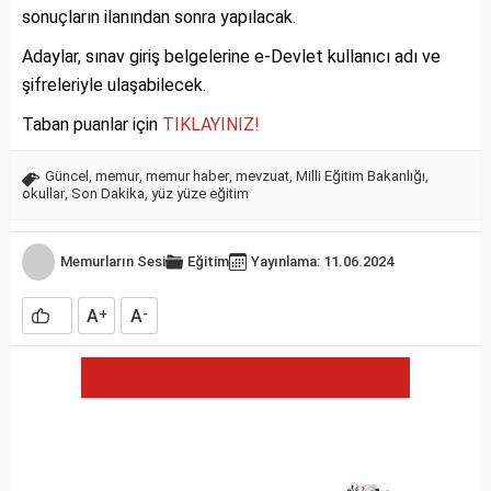
sonuçların ilanından sonra yapılacak.
Adaylar, sınav giriş belgelerine e-Devlet kullanıcı adı ve
şifreleriyle ulaşabilecek.
Taban puanlar için
TIKLAYINIZ!
Güncel
,
memur
,
memur haber
,
mevzuat
,
Milli Eğitim Bakanlığı
,
okullar
,
Son Dakika
,
yüz yüze eğitim
Memurların Sesi
Eğitim
Yayınlama: 11.06.2024
A
A
+
-