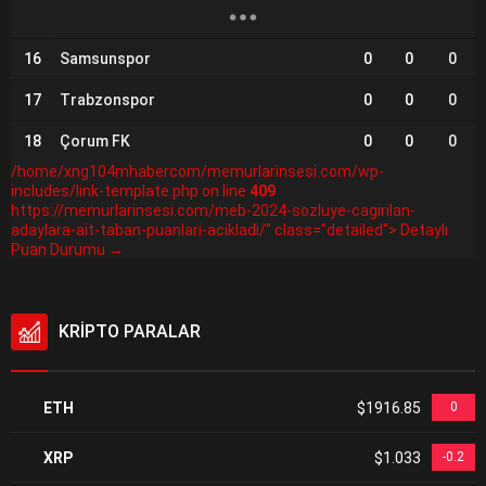
16
Samsunspor
0
0
0
17
Trabzonspor
0
0
0
18
Çorum FK
0
0
0
/home/xng104mhabercom/memurlarinsesi.com/wp-
includes/link-template.php on line
409
https://memurlarinsesi.com/meb-2024-sozluye-cagirilan-
adaylara-ait-taban-puanlari-acikladi/" class="detailed"> Detaylı
Puan Durumu →
KRİPTO PARALAR
ETH
$1916.85
0
XRP
$1.033
-0.2