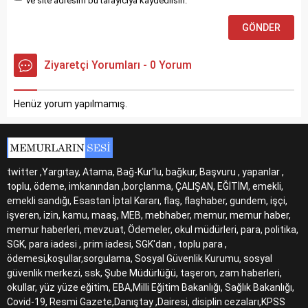
ve site adresim bu tarayıcıya kaydedilsin.
Ziyaretçi Yorumları - 0 Yorum
Henüz yorum yapılmamış.
twitter ,Yargıtay, Atama, Bağ-Kur'lu, bağkur, Başvuru , yapanlar ,
toplu, ödeme, imkanından ,borçlanma, ÇALIŞAN, EĞİTİM, emekli,
emekli sandığı, Esastan İptal Kararı, flaş, flaşhaber, gundem, işçi,
işveren, izin, kamu, maaş, MEB, mebhaber, memur, memur haber,
memur haberleri, mevzuat, Ödemeler, okul müdürleri, para, politika,
SGK, para iadesi , prim iadesi, SGK'dan , toplu para ,
ödemesi,koşullar,sorgulama, Sosyal Güvenlik Kurumu, sosyal
güvenlik merkezi, ssk, Şube Müdürlüğü, taşeron, zam haberleri,
okullar, yüz yüze eğitim, EBA,Milli Eğitim Bakanlığı, Sağlık Bakanlığı,
Covid-19, Resmi Gazete,Danıştay ,Dairesi, disiplin cezaları,KPSS