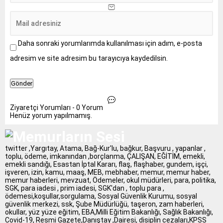
Daha sonraki yorumlarımda kullanılması için adım, e-posta
adresim ve site adresim bu tarayıcıya kaydedilsin.
Ziyaretçi Yorumları - 0 Yorum
Henüz yorum yapılmamış.
twitter ,Yargıtay, Atama, Bağ-Kur'lu, bağkur, Başvuru , yapanlar ,
toplu, ödeme, imkanından ,borçlanma, ÇALIŞAN, EĞİTİM, emekli,
emekli sandığı, Esastan İptal Kararı, flaş, flaşhaber, gundem, işçi,
işveren, izin, kamu, maaş, MEB, mebhaber, memur, memur haber,
memur haberleri, mevzuat, Ödemeler, okul müdürleri, para, politika,
SGK, para iadesi , prim iadesi, SGK'dan , toplu para ,
ödemesi,koşullar,sorgulama, Sosyal Güvenlik Kurumu, sosyal
güvenlik merkezi, ssk, Şube Müdürlüğü, taşeron, zam haberleri,
okullar, yüz yüze eğitim, EBA,Milli Eğitim Bakanlığı, Sağlık Bakanlığı,
Covid-19, Resmi Gazete,Danıştay ,Dairesi, disiplin cezaları,KPSS