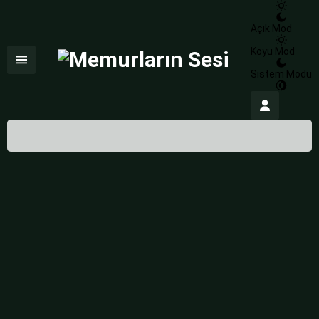
Açık Mod
Koyu Mod
Sistem Modu
İstanbul,
26
°C
Açık
İstanbul
İlçe Seçin
HİSSEDİLEN
27°
08 Ağustos 2026
26°
NEM
%100
açık
RÜZGAR
2.01 m/s
Pazar
açık
30° /
24°
Pazartesi