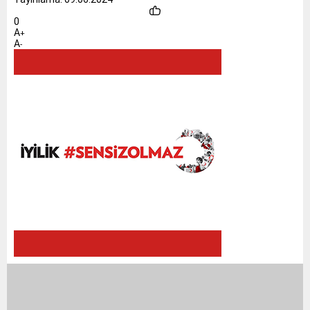
0
A
+
A
-