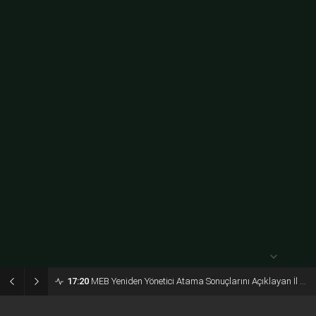
açık
31° /
24°
Salı
açık
30° /
23°
Çarşamba
açık
30° /
24°
17:20
MEB Yeniden Yönetici Atama Sonuçlarını Açıklayan İl MEM’ler Listesi