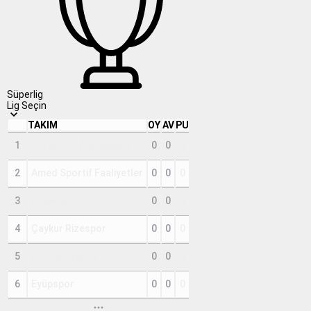
Süperlig
Lig Seçin
TAKIM
OY
AV
PU
1
Corendon Alanyaspor
0
0
0
2
Amed Sportif Faaliyetler
0
0
0
3
Beşiktaş
0
0
0
4
Çaykur Rizespor
0
0
0
5
Erzurumspor FK
0
0
0
6
Eyüpspor
0
0
0