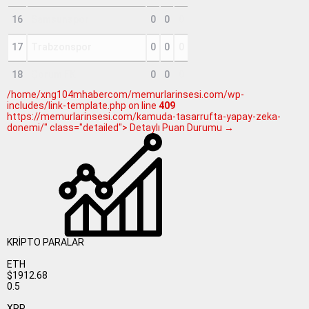
16
Samsunspor
0
0
0
17
Trabzonspor
0
0
0
18
Çorum FK
0
0
0
/home/xng104mhabercom/memurlarinsesi.com/wp-
includes/link-template.php on line
409
https://memurlarinsesi.com/kamuda-tasarrufta-yapay-zeka-
donemi/" class="detailed"> Detaylı Puan Durumu →
KRİPTO PARALAR
ETH
$1912.68
0.5
XRP