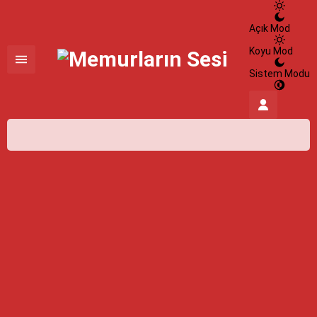
Açık Mod
Koyu Mod
Sistem Modu
İstanbul,
32
°C
Açık
İstanbul
İlçe Seçin
07 Ağustos 2026
32°
açık
HİSSEDİLEN
39°
NEM
%100
RÜZGAR
5.58 m/s
Cuma
açık
31° /
24°
Cumartesi
açık
31° /
24°
Pazar
açık