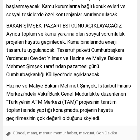
başlanmayacak. Kamu kurumlarına bağlı konuk evleri ve
sosyal tesislerde özel kontenjanlar sınırlandırılacak.
BAKAN ŞİMŞEK: PAZARTESİ GÜNÜ AÇIKLAYACAĞIZ
Ayrıca toplum ve kamu yararına olan sosyal sorumluluk
projeleri hayata geçirilecek. Kamu binalarında enerji
tasarrufu uygulanacak. Tasarruf paketi Cumhurbaşkanı
Yardımcısı Cevdet Yılmaz ve Hazine ve Maliye Bakanı
Mehmet Şimşek tarafından pazartesi günü
Cumhurbaşkanlığı Külliyesi’nde açıklanacak.
Hazine ve Maliye Bakanı Mehmet Şimşek, İstanbul Finans
Merkezi’ndeki VakıfBank Genel Müdürlükte düzenlenen
“Türkiye’nin ATM Merkezi (TAM)” projesinin tanıtım
toplantısında yaptığı konuşmada, projenin hayata
geçirilmesinin çok değerli olduğunu söyledi.
Güncel
maaş
memur
memur haber
mevzuat
Son Dakika
,
,
,
,
,