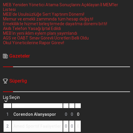
MEB Yeniden Yönetici Atama Sonuçlarını Açıklayan İl MEM’ler
Listesi
MEB’de Usulsüzlüğe Sert Yaptırım Dönemi!
Memur ve emekli zammında tüm hesap değişti!
Emeklilikte hizmet birleştirmede dayatma dönemi bitti!
Akıllı Telefon Yasağı İptal Edildi
MEB’in yeni iklim eylem planı yayımlandı
AGS ve ÖABT Sınav Görevli Ücretleri Belli Oldu
Okul Yöneticilerine Rapor Görevi!
Gazeteler
Süperlig
Lig Seçin
TAKIM
OY
AV
PU
1
Corendon Alanyaspor
0
0
0
2
Amed Sportif Faaliyetler
0
0
0