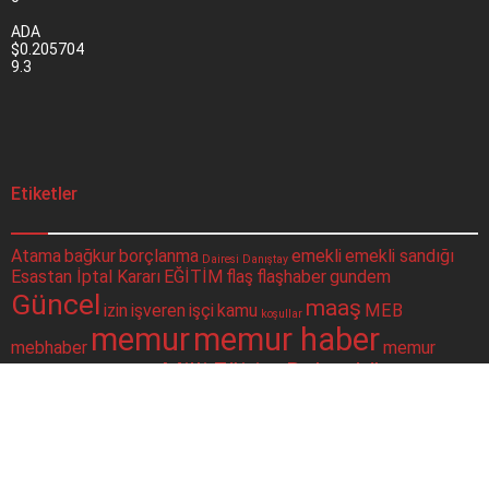
ADA
$0.205704
9.3
Etiketler
Atama
bağkur
borçlanma
emekli
emekli sandığı
Dairesi
Danıştay
Esastan İptal Kararı
EĞİTİM
flaş
flaşhaber
gundem
Güncel
maaş
izin
işveren
işçi
kamu
MEB
koşullar
memur
memur haber
mebhaber
memur
Milli Eğitim Bakanlığı
mevzuat
okullar
haberleri
Son
okul müdürleri
para
politika
SGK
Resmi Gazete
Sağlık Bakanlığı
Dakika
sorgulama
sondakika
Sosyal Güvenlik Kurumu
sosyal güvenlik
ssk
taşeron
ÇALIŞAN
Şube
merkezi
toplu para
twitter
yüz yüze eğitim
Müdürlüğü