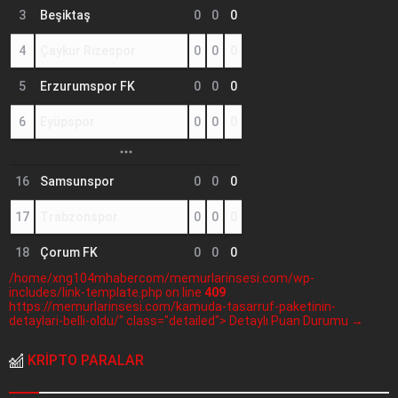
3
Beşiktaş
0
0
0
4
Çaykur Rizespor
0
0
0
5
Erzurumspor FK
0
0
0
6
Eyüpspor
0
0
0
16
Samsunspor
0
0
0
17
Trabzonspor
0
0
0
18
Çorum FK
0
0
0
/home/xng104mhabercom/memurlarinsesi.com/wp-
includes/link-template.php on line
409
https://memurlarinsesi.com/kamuda-tasarruf-paketinin-
detaylari-belli-oldu/" class="detailed"> Detaylı Puan Durumu →
KRİPTO PARALAR