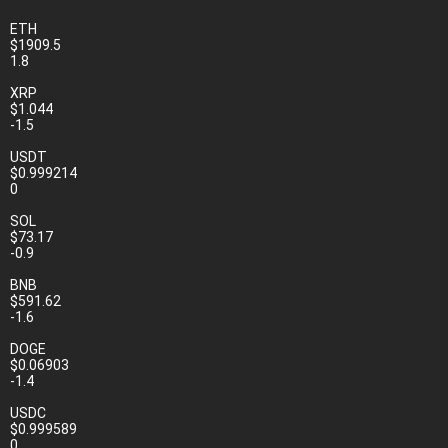
ETH
$1909.5
1.8
XRP
$1.044
-1.5
USDT
$0.999214
0
SOL
$73.17
-0.9
BNB
$591.62
-1.6
DOGE
$0.06903
-1.4
USDC
$0.999589
0