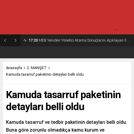
30° /
24°
Pazartesi
açık
30° /
24°
17:20
MEB Yeniden Yönetici Atama Sonuçlarını Açıklayan İl MEM’ler Listesi
Anasayfa
2. MANŞET
Kamuda tasarruf paketinin detayları belli oldu
Kamuda tasarruf paketinin
detayları belli oldu
Kamuda tasarruf ve tedbir paketinin detayları belli oldu.
Buna göre zorunlu olmadıkça kamu kurum ve