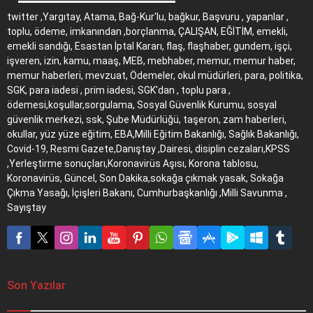
twitter ,Yargıtay, Atama, Bağ-Kur'lu, bağkur, Başvuru , yapanlar ,
toplu, ödeme, imkanından ,borçlanma, ÇALIŞAN, EĞİTİM, emekli,
emekli sandığı, Esastan İptal Kararı, flaş, flaşhaber, gundem, işçi,
işveren, izin, kamu, maaş, MEB, mebhaber, memur, memur haber,
memur haberleri, mevzuat, Ödemeler, okul müdürleri, para, politika,
SGK, para iadesi , prim iadesi, SGK'dan , toplu para ,
ödemesi,koşullar,sorgulama, Sosyal Güvenlik Kurumu, sosyal
güvenlik merkezi, ssk, Şube Müdürlüğü, taşeron, zam haberleri,
okullar, yüz yüze eğitim, EBA,Milli Eğitim Bakanlığı, Sağlık Bakanlığı,
Covid-19, Resmi Gazete,Danıştay ,Dairesi, disiplin cezaları,KPSS
,Yerleştirme sonuçları,Koronavirüs Aşısı, Korona tablosu,
Koronavirüs, Güncel, Son Dakika,sokağa çıkmak yasak, Sokağa
Çıkma Yasağı, İçişleri Bakanı, Cumhurbaşkanlığı ,Milli Savunma ,
Sayıştay
Son Yazılar