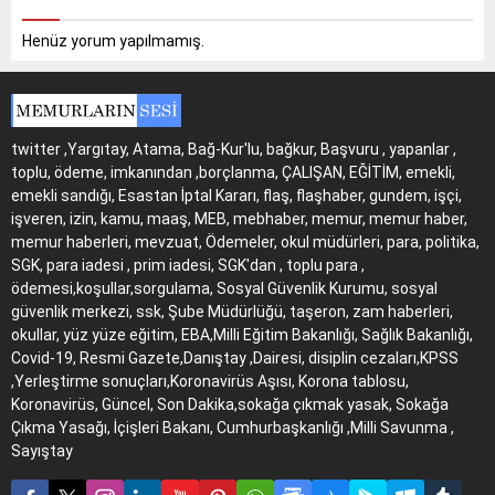
Henüz yorum yapılmamış.
twitter ,Yargıtay, Atama, Bağ-Kur'lu, bağkur, Başvuru , yapanlar ,
toplu, ödeme, imkanından ,borçlanma, ÇALIŞAN, EĞİTİM, emekli,
emekli sandığı, Esastan İptal Kararı, flaş, flaşhaber, gundem, işçi,
işveren, izin, kamu, maaş, MEB, mebhaber, memur, memur haber,
memur haberleri, mevzuat, Ödemeler, okul müdürleri, para, politika,
SGK, para iadesi , prim iadesi, SGK'dan , toplu para ,
ödemesi,koşullar,sorgulama, Sosyal Güvenlik Kurumu, sosyal
güvenlik merkezi, ssk, Şube Müdürlüğü, taşeron, zam haberleri,
okullar, yüz yüze eğitim, EBA,Milli Eğitim Bakanlığı, Sağlık Bakanlığı,
Covid-19, Resmi Gazete,Danıştay ,Dairesi, disiplin cezaları,KPSS
,Yerleştirme sonuçları,Koronavirüs Aşısı, Korona tablosu,
Koronavirüs, Güncel, Son Dakika,sokağa çıkmak yasak, Sokağa
Çıkma Yasağı, İçişleri Bakanı, Cumhurbaşkanlığı ,Milli Savunma ,
Sayıştay