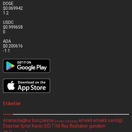
DOGE
$0.069942
1.2
USDC
$0.999658
0
ADA
$0.200616
-1.1
Etiketler
Atama
bağkur
borçlanma
emekli
emekli sandığı
Dairesi
Danıştay
Esastan İptal Kararı
EĞİTİM
flaş
flaşhaber
gundem