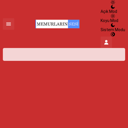
Açık Mod
Koyu Mod
Sistem Modu
İstanbul,
33
°C
Açık
İstanbul
İlçe Seçin
HİSSEDİLEN
40°
07 Ağustos 2026
33°
NEM
%100
açık
RÜZGAR
4.73 m/s
Cumartesi
açık
31° /
24°
Pazar