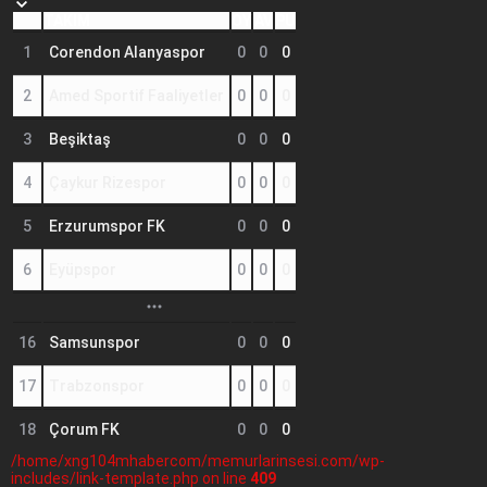
TAKIM
OY
AV
PU
1
Corendon Alanyaspor
0
0
0
2
Amed Sportif Faaliyetler
0
0
0
3
Beşiktaş
0
0
0
4
Çaykur Rizespor
0
0
0
5
Erzurumspor FK
0
0
0
6
Eyüpspor
0
0
0
16
Samsunspor
0
0
0
17
Trabzonspor
0
0
0
18
Çorum FK
0
0
0
/home/xng104mhabercom/memurlarinsesi.com/wp-
includes/link-template.php on line
409