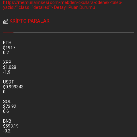
https://memurlarinsesi.com/mebden-okullara-odenek-talep-
yazisi/" class="detailed"> Detaylı Puan Durumu →
KRİPTO PARALAR
ETH
$1917
0.2
XRP
$1.028
-1.9
USDT
$0.999343
0
SOL
$73.92
0.6
BNB
$593.19
-0.2