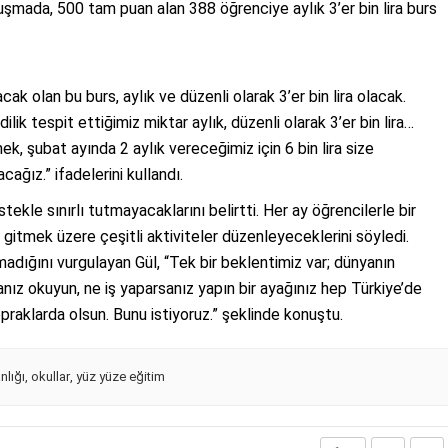
uşmada, 500 tam puan alan 388 öğrenciye aylık 3’er bin lira burs
cak olan bu burs, aylık ve düzenli olarak 3’er bin lira olacak.
ik tespit ettiğimiz miktar aylık, düzenli olarak 3’er bin lira…
k, şubat ayında 2 aylık vereceğimiz için 6 bin lira size
cağız.” ifadelerini kullandı.
tekle sınırlı tutmayacaklarını belirtti. Her ay öğrencilerle bir
e gitmek üzere çeşitli aktiviteler düzenleyeceklerini söyledi.
lmadığını vurgulayan Gül, “Tek bir beklentimiz var; dünyanın
anız okuyun, ne iş yaparsanız yapın bir ayağınız hep Türkiye’de
opraklarda olsun. Bunu istiyoruz.” şeklinde konuştu.
nlığı
,
okullar
,
yüz yüze eğitim