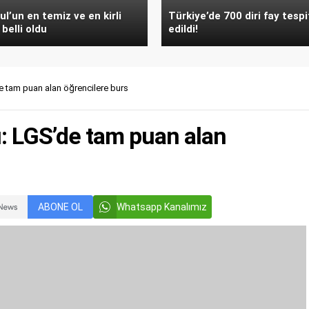
ul’un en temiz ve en kirli
Türkiye’de 700 diri fay tespi
 belli oldu
edildi!
de tam puan alan öğrencilere burs
u: LGS’de tam puan alan
ABONE OL
Whatsapp Kanalımız