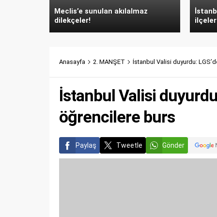
Meclis’e sunulan akılalmaz
İstanb
dilekçeler!
ilçeler
Anasayfa
2. MANŞET
İstanbul Valisi duyurdu: LGS’
İstanbul Valisi duyurd
öğrencilere burs
Paylaş
Tweetle
Gönder