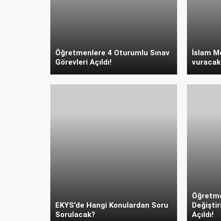
Öğretmenlere 4 Oturumlu Sınav
İslam M
Görevleri Açıldı!
vuracak 
Öğretme
EKYS’de Hangi Konulardan Soru
Değişti
Sorulacak?
Açıldı!