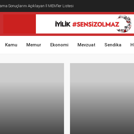
ma Sonuçlarını Açıklayan İl MEM’ler Listesi
Kamu
Memur
Ekonomi
Mevzuat
Sendika
H