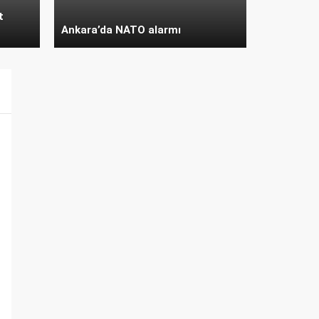
t
Ankara’da NATO alarmı
MEB Yeniden Yönetici Atama
Sonuçlarını Açıklayan İl MEM’ler
Listesi