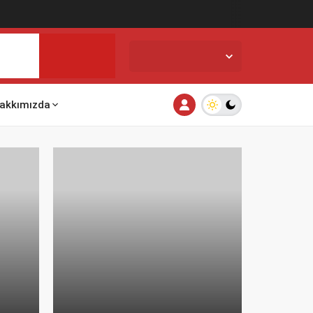
İstanbul,
31
°C
Açık
akkımızda