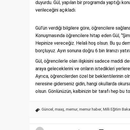
duyurdu. Gül, yapılan bir programda yaptığı kon
verileceğini açıkladı.
Gül’ün verdiği bilgilere göre, öğrencilere sağlana
Konuşmasında öğrencilere hitap eden Gül, “Şimdil
Hepinize vereceğiz. Helali hoş olsun. Bu şu deme
borçluyuz. Ayın sonuna doğru 6 bin liranızı yatıra
Gül, öğrencilerle olan ilişkisini sadece maddi des
araya geleceklerini ve onların istedikleri yerler
Ayrıca, öğrencilerden özel bir beklentilerinin o
neresine giderseniz gidin, hangi okullarda okurs
olsun. Gönlünüzün, kalbinizin bir tarafı hep bu t
Güncel
,
maaş
,
memur
,
memur haber
,
Milli Eğitim Baka