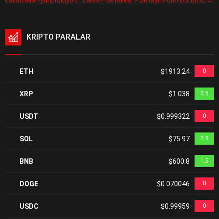
calismalar-yurutuluyor/" class="detailed"> Detaylı Puan Durumu →
KRİPTO PARALAR
ETH
$1913.24
0
XRP
$1.038
0.5
USDT
$0.999322
0
SOL
$75.97
2.8
BNB
$600.8
1.5
DOGE
$0.070046
0
USDC
$0.99959
0