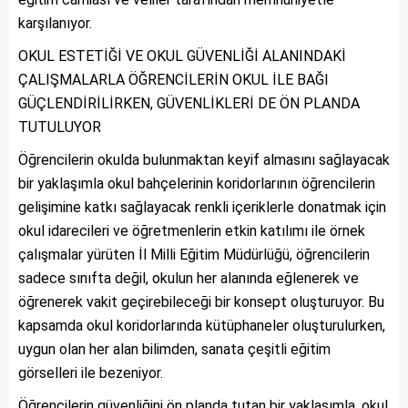
karşılanıyor.
OKUL ESTETİĞİ VE OKUL GÜVENLİĞİ ALANINDAKİ
ÇALIŞMALARLA ÖĞRENCİLERİN OKUL İLE BAĞI
GÜÇLENDİRİLİRKEN, GÜVENLİKLERİ DE ÖN PLANDA
TUTULUYOR
Öğrencilerin okulda bulunmaktan keyif almasını sağlayacak
bir yaklaşımla okul bahçelerinin koridorlarının öğrencilerin
gelişimine katkı sağlayacak renkli içeriklerle donatmak için
okul idarecileri ve öğretmenlerin etkin katılımı ile örnek
çalışmalar yürüten İl Milli Eğitim Müdürlüğü, öğrencilerin
sadece sınıfta değil, okulun her alanında eğlenerek ve
öğrenerek vakit geçirebileceği bir konsept oluşturuyor. Bu
kapsamda okul koridorlarında kütüphaneler oluşturulurken,
uygun olan her alan bilimden, sanata çeşitli eğitim
görselleri ile bezeniyor.
Öğrencilerin güvenliğini ön planda tutan bir yaklaşımla, okul