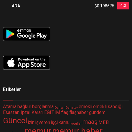
ADA
$0.198675
-1.2
Etiketler
Atama
bağkur
borçlanma
emekli
emekli sandığı
Dairesi
Danıştay
Esastan İptal Kararı
EĞİTİM
flaş
flaşhaber
gundem
Güncel
maaş
izin
işveren
işçi
kamu
MEB
koşullar
memur
memur haber