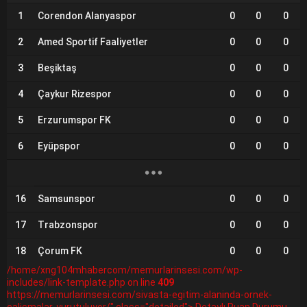
1
Corendon Alanyaspor
0
0
0
2
Amed Sportif Faaliyetler
0
0
0
3
Beşiktaş
0
0
0
4
Çaykur Rizespor
0
0
0
5
Erzurumspor FK
0
0
0
6
Eyüpspor
0
0
0
16
Samsunspor
0
0
0
17
Trabzonspor
0
0
0
18
Çorum FK
0
0
0
/home/xng104mhabercom/memurlarinsesi.com/wp-
includes/link-template.php on line
409
https://memurlarinsesi.com/sivasta-egitim-alaninda-ornek-