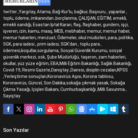
twitter ,Yargıtay, Atama, Bağ-Kur'lu, bağkur, Başvuru , yapanlar ,
toplu, ödeme, imkanından ,borçlanma, ÇALIŞAN, EĞİTİM, emekli,
emekli sandığı, Esastan İptal Kararı, flaş, flaşhaber, gundem, işçi,
işveren, izin, kamu, maaş, MEB, mebhaber, memur, memur haber,
memur haberleri, mevzuat, Ödemeler, okul müdürleri, para, politika,
SGK, para iadesi , prim iadesi, SGK'dan , toplu para ,
ödemesi,koşullar,sorgulama, Sosyal Güvenlik Kurumu, sosyal
güvenlik merkezi, ssk, Şube Müdürlüğü, taşeron, zam haberleri,
okullar, yüz yüze eğitim, EBA,Milli Eğitim Bakanlığı, Sağlık Bakanlığı,
Covid-19, Resmi Gazete,Danıştay ,Dairesi, disiplin cezaları,KPSS
,Yerleştirme sonuçları,Koronavirüs Aşısı, Korona tablosu,
Koronavirüs, Güncel, Son Dakika,sokağa çıkmak yasak, Sokağa
Çıkma Yasağı, İçişleri Bakanı, Cumhurbaşkanlığı ,Milli Savunma ,
Sayıştay
Son Yazılar