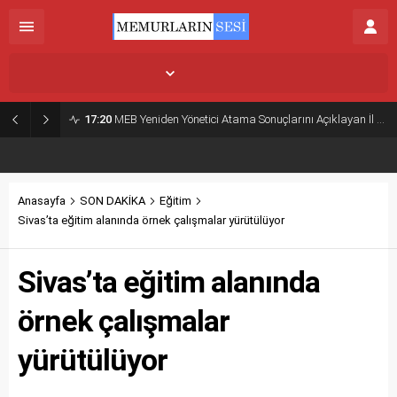
İstanbul,
26
°C
Açık
17:20
MEB Yeniden Yönetici Atama Sonuçlarını Açıklayan İl MEM’ler Listesi
Anasayfa
SON DAKİKA
Eğitim
Sivas’ta eğitim alanında örnek çalışmalar yürütülüyor
Sivas’ta eğitim alanında
örnek çalışmalar
yürütülüyor