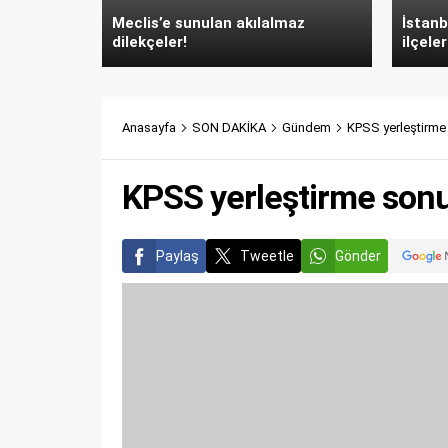
Meclis’e sunulan akılalmaz
İstanb
dilekçeler!
ilçeler
Anasayfa
SON DAKİKA
Gündem
KPSS yerleştirme 
KPSS yerleştirme sonuç
Paylaş
Tweetle
Gönder