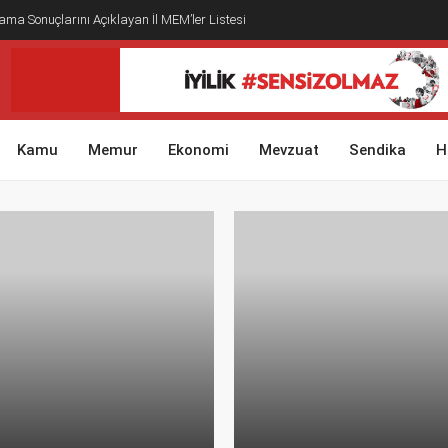
ma Sonuçlarını Açıklayan İl MEM’ler Listesi
Kamu
Memur
Ekonomi
Mevzuat
Sendika
H