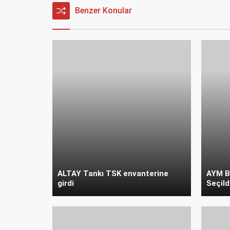
Benzer Konular
ALTAY Tankı TSK envanterine
AYM Ba
girdi
Seçild