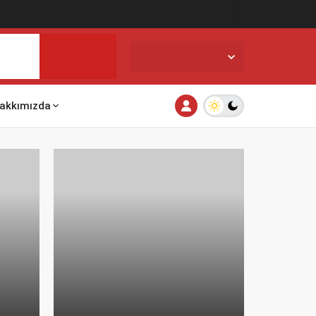
İstanbul,
31
°C
Açık
akkımızda