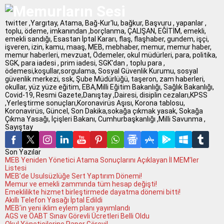
twitter ,Yargıtay, Atama, Bağ-Kur'lu, bağkur, Başvuru , yapanlar ,
toplu, ödeme, imkanından ,borçlanma, ÇALIŞAN, EĞİTİM, emekli,
emekli sandığı, Esastan İptal Kararı, flaş, flaşhaber, gundem, işçi,
işveren, izin, kamu, maaş, MEB, mebhaber, memur, memur haber,
memur haberleri, mevzuat, Ödemeler, okul müdürleri, para, politika,
SGK, para iadesi , prim iadesi, SGK'dan , toplu para ,
ödemesi,koşullar,sorgulama, Sosyal Güvenlik Kurumu, sosyal
güvenlik merkezi, ssk, Şube Müdürlüğü, taşeron, zam haberleri,
okullar, yüz yüze eğitim, EBA,Milli Eğitim Bakanlığı, Sağlık Bakanlığı,
Covid-19, Resmi Gazete,Danıştay ,Dairesi, disiplin cezaları,KPSS
,Yerleştirme sonuçları,Koronavirüs Aşısı, Korona tablosu,
Koronavirüs, Güncel, Son Dakika,sokağa çıkmak yasak, Sokağa
Çıkma Yasağı, İçişleri Bakanı, Cumhurbaşkanlığı ,Milli Savunma ,
Sayıştay
Son Yazılar
MEB Yeniden Yönetici Atama Sonuçlarını Açıklayan İl MEM’ler
Listesi
MEB’de Usulsüzlüğe Sert Yaptırım Dönemi!
Memur ve emekli zammında tüm hesap değişti!
Emeklilikte hizmet birleştirmede dayatma dönemi bitti!
Akıllı Telefon Yasağı İptal Edildi
MEB’in yeni iklim eylem planı yayımlandı
AGS ve ÖABT Sınav Görevli Ücretleri Belli Oldu