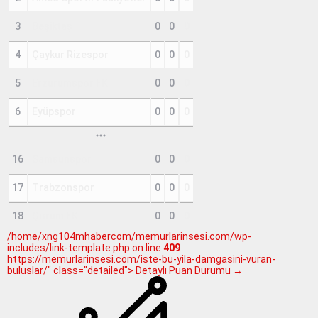
3
Beşiktaş
0
0
0
4
Çaykur Rizespor
0
0
0
5
Erzurumspor FK
0
0
0
6
Eyüpspor
0
0
0
16
Samsunspor
0
0
0
17
Trabzonspor
0
0
0
18
Çorum FK
0
0
0
/home/xng104mhabercom/memurlarinsesi.com/wp-
includes/link-template.php on line
409
https://memurlarinsesi.com/iste-bu-yila-damgasini-vuran-
buluslar/" class="detailed"> Detaylı Puan Durumu →