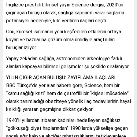
İngilizce prestijli bilimsel yayın Science dergisi, 2023’ün
çığır açan buluşu olarak, sağlığa kapsamlı yarar sağlama
potansiyeli nedeniyle, kilo verdiren ilaçları seçti.
Onu, küresel ısınmanın yeni keşfedilen etkilerini ortaya
koyan ve bazılarına çözüm olma ümidiyle araştırılan
buluşlar izliyor.
Yapay zekâdan sağlığa, astronomiden arkeolojiye farklı
alanları kapsayan bilimsel gelişmeler şu şekilde sıralanıyor:
YILIN ÇIĞIR AÇAN BULUŞU: ZAYIFLAMA İLAÇLARI
BBC Türkçe’de yer alan habere göre, Science, hem bir
“kamu sağlığı krizi” hem de çetrefilli bir “kişisel mücadele”
olarak tanımladığı obeziteye yönelik ilaç tedavilerinin hayal
kırıklığı yaratan geçmişine dikkat çekiyor:
1940’lı yıllardan itibaren kadınları hedefleyen sağlıksız
“gökkuşağı diyet haplarından” 1990’larda yükselişe geçen
ancak ağır kalp ve akciğer rahatsızlıklarını tetikleyenlere,