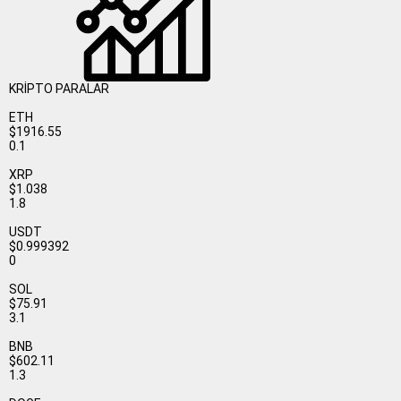
KRİPTO PARALAR
ETH
$1916.55
0.1
XRP
$1.038
1.8
USDT
$0.999392
0
SOL
$75.91
3.1
BNB
$602.11
1.3