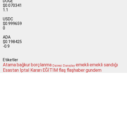
DOGE
$0.070341
1.1
USDC
$0.999659
0
ADA
$0.198425
-0.9
Etiketler
Atama
bağkur
borçlanma
emekli
emekli sandığı
Dairesi
Danıştay
Esastan İptal Kararı
EĞİTİM
flaş
flaşhaber
gundem
Güncel
maaş
izin
işveren
işçi
kamu
MEB
koşullar
memur
memur haber
mebhaber
memur
Milli Eğitim Bakanlığı
mevzuat
okullar
haberleri
Son
okul müdürleri
para
politika
SGK
Resmi Gazete
Sağlık Bakanlığı
Dakika
sorgulama
sondakika
Sosyal Güvenlik Kurumu
sosyal güvenlik
ssk
taşeron
ÇALIŞAN
Şube
merkezi
toplu para
twitter
yüz yüze eğitim
Müdürlüğü