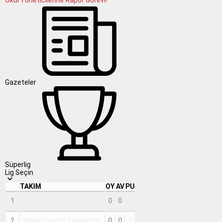
Okul Yöneticilerine Rapor Görevi!
Gazeteler
Süperlig
Lig Seçin
TAKIM
OY
AV
PU
1
Corendon Alanyaspor
0
0
0
2
Amed Sportif Faaliyetler
0
0
0