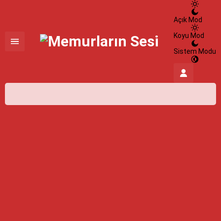
Açık Mod
Koyu Mod
Sistem Modu
İstanbul,
26
°C
Açık
İstanbul
İlçe Seçin
HİSSEDİLEN
27°
09 Ağustos 2026
26°
NEM
%100
açık
RÜZGAR
2.15 m/s
Pazartesi
açık
31° /
24°
Salı