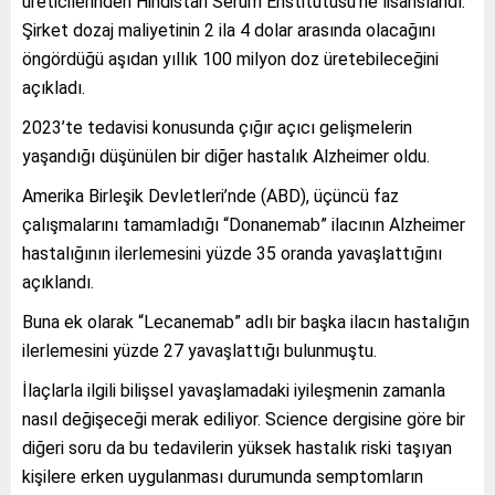
üreticilerinden Hindistan Serum Enstitütüsü’ne lisanslandı.
Şirket dozaj maliyetinin 2 ila 4 dolar arasında olacağını
öngördüğü aşıdan yıllık 100 milyon doz üretebileceğini
açıkladı.
2023’te tedavisi konusunda çığır açıcı gelişmelerin
yaşandığı düşünülen bir diğer hastalık Alzheimer oldu.
Amerika Birleşik Devletleri’nde (ABD), üçüncü faz
çalışmalarını tamamladığı “Donanemab” ilacının Alzheimer
hastalığının ilerlemesini yüzde 35 oranda yavaşlattığını
açıklandı.
Buna ek olarak “Lecanemab” adlı bir başka ilacın hastalığın
ilerlemesini yüzde 27 yavaşlattığı bulunmuştu.
İlaçlarla ilgili bilişsel yavaşlamadaki iyileşmenin zamanla
nasıl değişeceği merak ediliyor. Science dergisine göre bir
diğeri soru da bu tedavilerin yüksek hastalık riski taşıyan
kişilere erken uygulanması durumunda semptomların