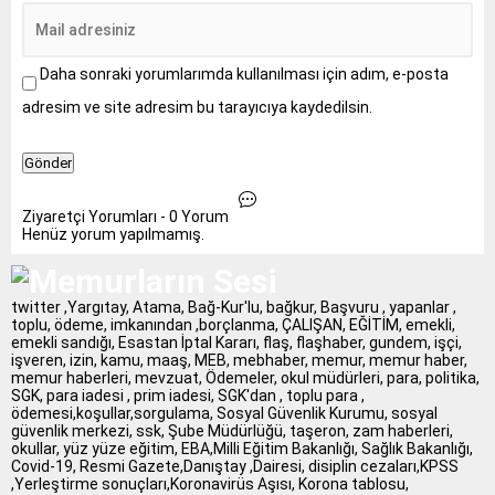
Daha sonraki yorumlarımda kullanılması için adım, e-posta
adresim ve site adresim bu tarayıcıya kaydedilsin.
Ziyaretçi Yorumları - 0 Yorum
Henüz yorum yapılmamış.
twitter ,Yargıtay, Atama, Bağ-Kur'lu, bağkur, Başvuru , yapanlar ,
toplu, ödeme, imkanından ,borçlanma, ÇALIŞAN, EĞİTİM, emekli,
emekli sandığı, Esastan İptal Kararı, flaş, flaşhaber, gundem, işçi,
işveren, izin, kamu, maaş, MEB, mebhaber, memur, memur haber,
memur haberleri, mevzuat, Ödemeler, okul müdürleri, para, politika,
SGK, para iadesi , prim iadesi, SGK'dan , toplu para ,
ödemesi,koşullar,sorgulama, Sosyal Güvenlik Kurumu, sosyal
güvenlik merkezi, ssk, Şube Müdürlüğü, taşeron, zam haberleri,
okullar, yüz yüze eğitim, EBA,Milli Eğitim Bakanlığı, Sağlık Bakanlığı,
Covid-19, Resmi Gazete,Danıştay ,Dairesi, disiplin cezaları,KPSS
,Yerleştirme sonuçları,Koronavirüs Aşısı, Korona tablosu,