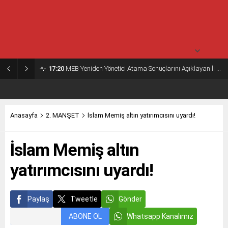
30° /
24°
Pazartesi
açık
30° /
24°
17:20
MEB Yeniden Yönetici Atama Sonuçlarını Açıklayan İl MEM’ler Listesi
Anasayfa
2. MANŞET
İslam Memiş altın yatırımcısını uyardı!
İslam Memiş altın
yatırımcısını uyardı!
Paylaş
Tweetle
Gönder
ABONE OL
Whatsapp Kanalımız