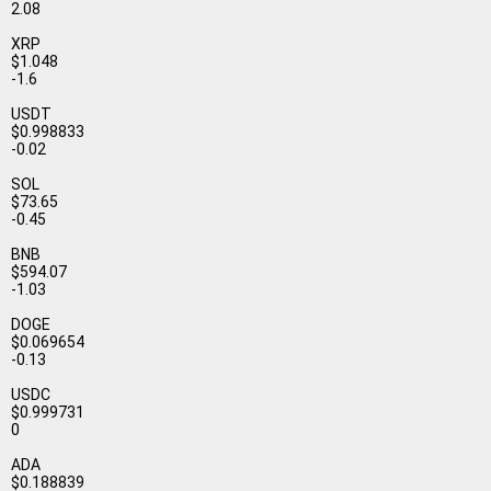
2.08
XRP
$1.048
-1.6
USDT
$0.998833
-0.02
SOL
$73.65
-0.45
BNB
$594.07
-1.03
DOGE
$0.069654
-0.13
USDC
$0.999731
0
ADA
$0.188839