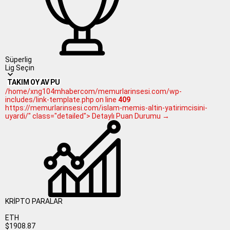
Süperlig
Lig Seçin
TAKIM
OY
AV
PU
/home/xng104mhabercom/memurlarinsesi.com/wp-
includes/link-template.php on line
409
https://memurlarinsesi.com/islam-memis-altin-yatirimcisini-
uyardi/" class="detailed"> Detaylı Puan Durumu →
KRİPTO PARALAR
ETH
$1908.87