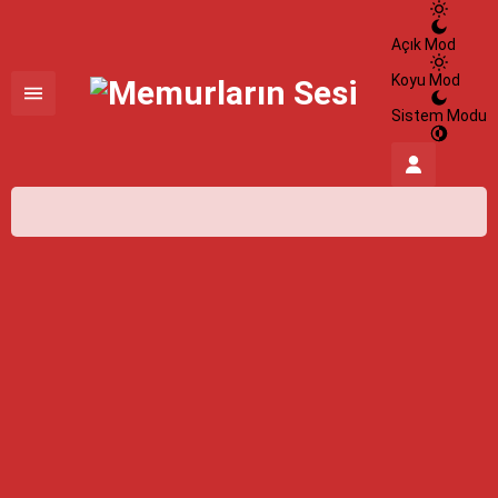
Açık Mod
Koyu Mod
Sistem Modu
İstanbul,
32
°C
Açık
İstanbul
İlçe Seçin
06 Ağustos 2026
32°
açık
HİSSEDİLEN
39°
NEM
%100
RÜZGAR
5.58 m/s
Cuma
açık
31° /
24°
Cumartesi
açık
31° /
24°
Pazar
açık